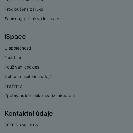
v
p
í
Prodloužená záruka
r
a
Samsung prémiová instalace
P
H
č
ř
e
k
í
r
iSpace
y
s
ní
a
l
O společnosti
m
s
u
o
u
NextLife
š
ni
š
e
Používaní cookies
t
i
n
o
č
Ochrana osobních údajů
s
r
k
t
Pro firmy
y
y
v
Zpětný odběr elektrozařízení/baterií
í
H
P
p
e
ří
r
r
Kontaktní údaje
sl
o
n
u
t
í
SETOS spol. s r.o.
š
e
o