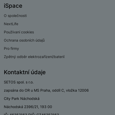
v
p
iSpace
í
r
a
O společnosti
P
H
č
ř
NextLife
e
k
í
r
y
Používaní cookies
s
ní
a
l
Ochrana osobních údajů
m
s
u
o
Pro firmy
u
š
ni
š
e
Zpětný odběr elektrozařízení/baterií
t
i
n
o
č
s
r
Kontaktní údaje
k
t
y
y
v
SETOS spol. s r.o.
í
H
P
p
zapsána do OR u MS Praha, oddíl C, vložka 12006
e
ří
r
r
sl
City Park Náchodská
o
n
u
Náchodská 2396/21, 193 00
t
í
š
e
o
IČ: 46352163 DIČ: CZ46352163