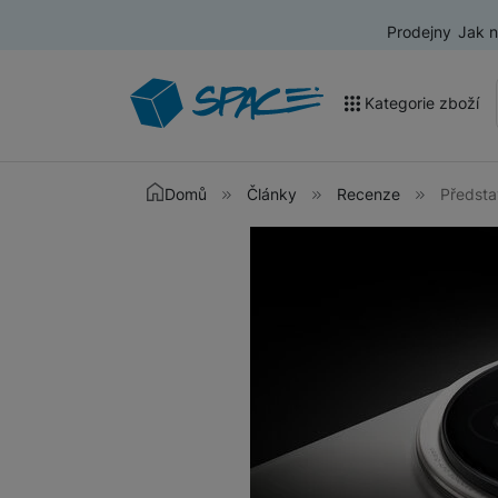
Prodejny
Jak 
Kategorie zboží
Akce a výprodej
Domů
Články
Recenze
Předsta
Mobilní telefony
Nositelná elektronika
Televize
Audio
Domácí spotřebiče
Tablety
Foto