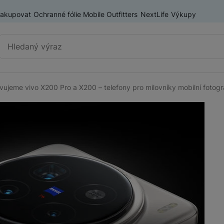
nakupovat
Ochranné fólie Mobile Outfitters
NextLife
Výkupy
Vyhledávání
vujeme vivo X200 Pro a X200 – telefony pro milovníky mobilní fotogra
Výprodej
Mobilní telefony
Nositelná elektronika
Příslušenství
Televize
Audio
Domácí spotřebiče