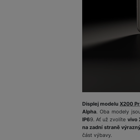
Displej modelu
X200 P
Alpha
. Oba modely js
IP6
9. Ať už zvolíte
vivo
na zadní straně výrazný
část výbavy.