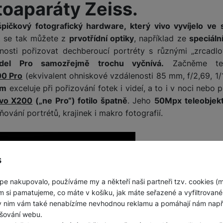
toaparáty Zeiss.
špičkový fotografický hardware, který vivo vyvíjelo ve 
it se tak můžete z
prvotřídní optiky
, například ze
speciáln
nosti pořizovat dechberoucí portréty s různými „zrcadl
el Pro samozřejmě trochu vyčnívá.
Začněme tel
00 Pro
(ekvivalent ohniskové vzdálenosti 85 mm, f/2,69, 1/
em
exceluje při pořizování fotek i videí, a to i v noci nebo p
ivo X200
(„ne Pro“) fotilo špatně
. Jeho
50Mpx teleobjekt
ňování portrétů, krajinek i makro fotografií.
s
pe nakupovalo, používáme my a někteří naši partneři tzv. cookies (
m si pamatujeme, co máte v košíku, jak máte seřazené a vyfiltrované p
ky nim vám také nenabízíme nevhodnou reklamu a pomáhají nám napřík
šování webu.