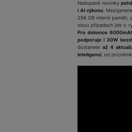
Nadupané novinky
pohá
i AI výkonu
. Mezigener
Marketingové cookies pou
256 GB interní paměti,
na našich stránkách, tak n
obou případech jde o r
Pro dokonce 6000mA
podporuje i 30W bezd
dostanete
až 4 aktuali
inteligencí
, od poznámk