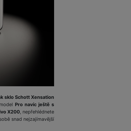
k sklo Schott Xensation
 model
Pro navíc ještě s
ivo X200
, nepřehlédnete
sobě snad nejzajímavější