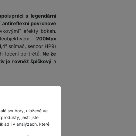
spolupráci s legendární
í antireflexní povrchové
ovkovými“ efekty bokeh.
eobjektivem.
200Mpx
1,4″ snímač, senzor HP9)
ři focení portrétů.
Ne že
iv je rovněž špičkový
a
malé soubory, uložené ve
rodukty, jestli jste
lad i v analýzách, které