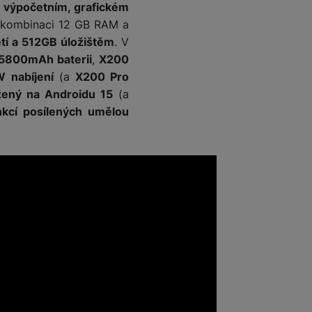
e výpočetním, grafickém
 kombinaci 12 GB RAM a
 obsahy nebo reklamy jak
í a 512GB úložištěm
. V
5800mAh baterii
,
X200
W nabíjení
(a
X200 Pro
žený na Androidu 15
(a
kcí posílených umělou