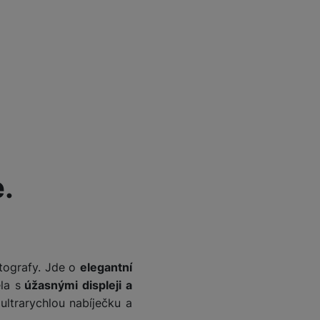
Foto
Smart
Ventilátory
Počítače a notebooky
Herní zóna
.
Péče o zdraví a tělo
Příslušenství
otografy. Jde o
elegantní
la s
úžasnými displeji a
ultrarychlou nabíječku a