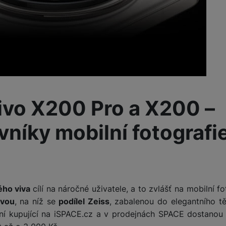
Tablety
Foto
Smart
Ventilátory
ivo X200 Pro a X200 –
Počítače a notebooky
vníky mobilní fotografie
Herní zóna
Péče o zdraví a tělo
ého viva
cílí na náročné uživatele, a to zvlášť na mobilní f
avou
, na níž se
podílel Zeiss
, zabalenou do elegantního tě
vní kupující na iSPACE.cz a v prodejnách SPACE dostanou 