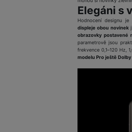
mohou si novinky zlevni
Elegáni s 
Hodnocení designu je 
displeje obou novinek
j
obrazovky postavené 
parametrově jsou prak
frekvence 0,1–120 Hz, 1
modelu Pro ještě Dolby