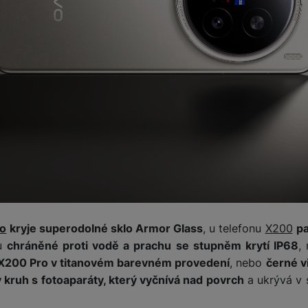
ro
kryje superodolné sklo Armor Glass
, u telefonu
X200
pa
ou
chráněné proti vodě a prachu se stupněm krytí IP68
,
 X200 Pro v titanovém barevném provedení
, nebo
černé v
 kruh s fotoaparáty, který vyčnívá nad povrch
a ukrývá v 