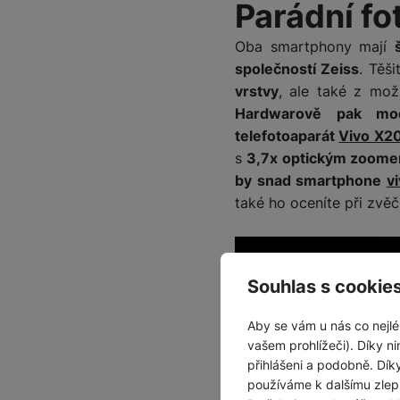
Parádní fo
Oba smartphony mají
společností Zeiss
. Těš
vrstvy
, ale také z mož
Hardwarově pak mod
telefotoaparát
Vivo X2
s
3,7x optickým zoom
by snad smartphone
v
také ho oceníte při zvěč
Souhlas s cookie
Aby se vám u nás co nejlé
vašem prohlížeči). Díky ni
přihlášeni a podobně. Dí
používáme k dalšímu zlep