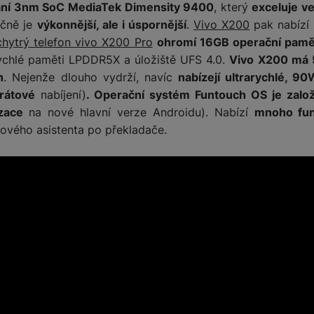
ní 3nm SoC MediaTek Dimensity 9400
, který
exceluje v
ačně je
výkonnější, ale i úspornější
.
Vivo X200
pak nabízí
žíváme my nebo naši partneři, abychom vám mohli zobrazit vhodné
chytrý telefon vivo X200 Pro
ohromí 16GB operační pamět
a stránkách třetích stran.
ychlé paměti LPDDR5X a úložiště UFS 4.0.
Vivo X200 má 
h
. Nejenže dlouho vydrží, navíc
nabízejí ultrarychlé, 90
rátové
nabíjení)
. Operační systém Funtouch OS je zalo
zace
na nové hlavní verze Androidu). Nabízí
mnoho fun
ového asistenta po překladače.