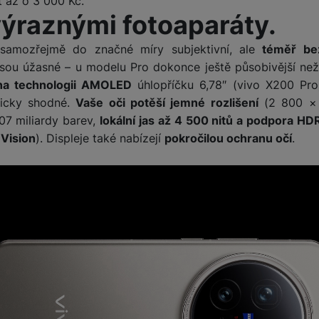
t až o 3 000 Kč.
výraznými fotoaparáty.
samozřejmě do značné míry subjektivní, ale
téměř be
sou úžasné – u modelu Pro dokonce ještě působivější než
na technologii AMOLED
úhlopříčku 6,78″ (vivo X200 Pro
ticky shodné.
Vaše oči potěší jemné rozlišení
(2 800 × 
,07 miliardy barev,
lokální jas až 4 500 nitů a podpora HD
 Vision
). Displeje také nabízejí
pokročilou ochranu očí
.