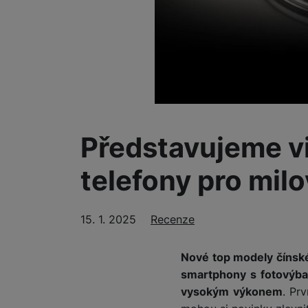
Smart
Ventilátory
Počítače a notebooky
Herní zóna
Péče o zdraví a tělo
Představujeme v
Příslušenství
telefony pro milo
Dárkové poukázky iSpace
Vrácené zboží
15. 1. 2025
Rubriky
Recenze
Nové top modely čínsk
smartphony s fotovýb
vysokým výkonem
. Pr