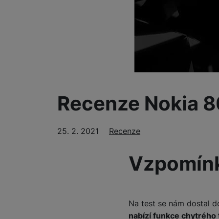
Smart
Ventilátory
Počítače a notebooky
Herní zóna
Recenze Nokia 
Péče o zdraví a tělo
Příslušenství
25. 2. 2021
Rubriky
Recenze
Dárkové poukázky iSpace
Vrácené zboží
Vzpomínk
Na test se nám dostal 
nabízí funkce chytrého 