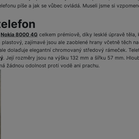
elefonu píše a jak se vůbec ovládá. Museli jsme si vzpomen
telefon
á
Nokia 8000 4G
celkem prémiově, díky lesklé úpravě těla, 
n plastový, zajímavé jsou ale zaoblené hrany včetně těch na
u ale dolaďuje elegantní chromovaný středový rámeček. Telef
ký
. Její rozměry jsou na výšku 132 mm a šířku 57 mm. Hlou
á žádnou odolnost proti vodě ani prachu.