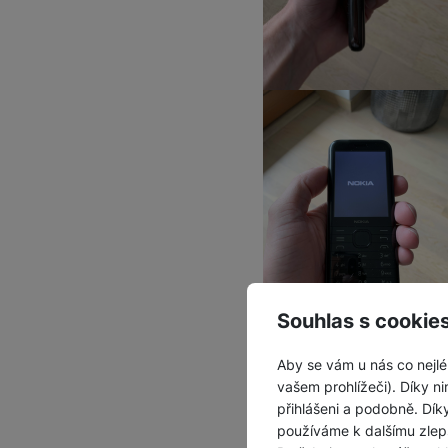
Souhlas s cookie
Procesor a
Aby se vám u nás co nejlé
vašem prohlížeči). Díky ni
V útrobách telefonu
Nok
přihlášeni a podobně. Dí
uživatelskou paměť
, kt
používáme k dalšímu zlep
výkony tedy nečekejte, a