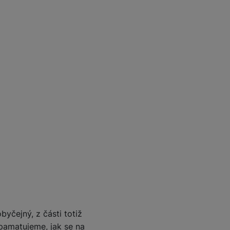
Foto
Smart
Ventilátory
Počítače a notebooky
Herní zóna
Péče o zdraví a tělo
Příslušenství
obyčejný, z části totiž
pamatujeme, jak se na