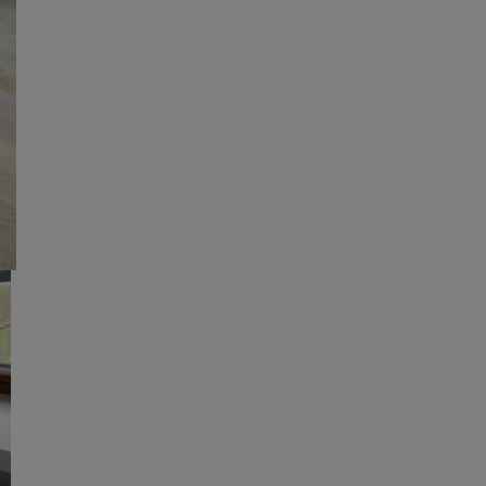
žíváme my nebo naši partneři, abychom vám mohli zobrazit vhodné
a stránkách třetích stran.