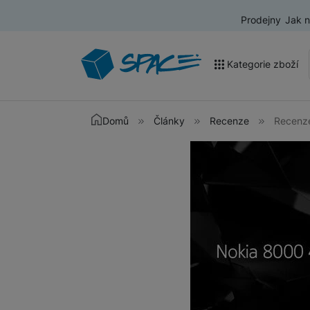
Prodejny
Jak 
Kategorie zboží
Akce a výprodej
Domů
Články
Recenze
Recenz
Mobilní telefony
Nositelná elektronika
Televize
Audio
Domácí spotřebiče
Tablety
Foto