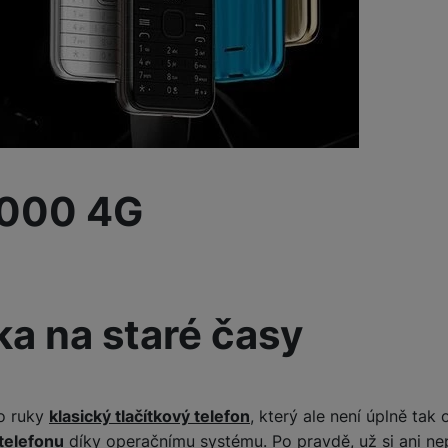
Tablety
Foto
Smart
Ventilátory
8000 4G
Počítače a notebooky
Herní zóna
a na staré časy
Péče o zdraví a tělo
do ruky
klasický tlačítkový telefon
, který ale není úplně tak 
telefonu
díky operačnímu systému. Po pravdě, už si ani ne