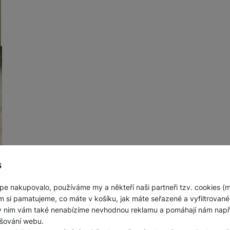
s
 displej
pe nakupovalo, používáme my a někteří naši partneři tzv. cookies (
m si pamatujeme, co máte v košíku, jak máte seřazené a vyfiltrované p
ia 8000 4G
najdete
čipset Qualcomm Snapdragon 210
,
5
ky nim vám také nenabízíme nevhodnou reklamu a pomáhají nám napřík
erou lze rozšířit dodatečnou paměťovou kartou o maximální
šování webu.
le na základní použít telefonu a aplikací běží telefon svižn