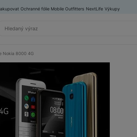
nakupovat
Ochranné fólie Mobile Outfitters
NextLife
Výkupy
Vyhledávání
e Nokia 8000 4G
Výprodej
Mobilní telefony
Nositelná elektronika
Příslušenství
Televize
Audio
Domácí spotřebiče