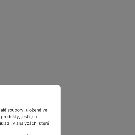
malé soubory, uložené ve
rodukty, jestli jste
12 MB RAM a 4 GB
lad i v analýzách, které
 velikosti 32 GB. Super
ě. Displej je obyčejný