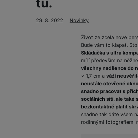
tu.
29. 8. 2022
Rubriky
Novinky
Život ze zcela nové per
Bude vám to klapat. St
Skládačka s ultra kompa
míří především na něžn
všechny nadšence do ne
× 1,7 cm a
váží neuvěři
neustále otevřené okno
snadno pracovat s přích
sociálních sítí, ale ta
bezkontaktně platit sk
snadno tak dáte všem na
rodinnými fotografiemi