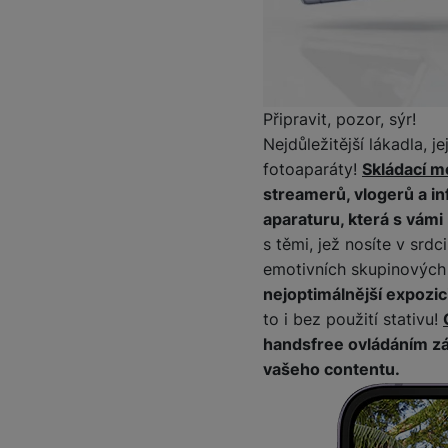
Marketingové cookies pou
na našich stránkách, tak n
Připravit, pozor, sýr!
Nejdůležitější lákadla, 
fotoaparáty!
Skládací m
streamerů, vlogerů a in
aparaturu, která s vám
s těmi, jež nosíte v srd
emotivních skupinových 
nejoptimálnější expozic
to i bez použití stativu!
handsfree ovládáním záv
vašeho contentu.