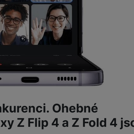
Tablety
Foto
Smart
Ventilátory
Počítače a notebooky
Herní zóna
nkurenci. Ohebné
Péče o zdraví a tělo
 Z Flip 4 a Z Fold 4 js