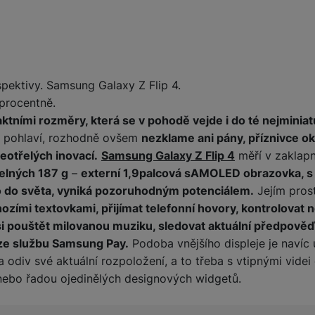
spektivy. Samsung Galaxy Z Flip 4.
oprocentně.
ktními rozměry, která se v pohodě vejde i do té nejminiat
é pohlaví, rozhodně ovšem
nezklame ani pány, příznivce oká
otřelých inovací.
Samsung Galaxy Z Flip 4
měří v zaklapn
telných 187 g
–
externí 1,9palcová sAMOLED obrazovka, s 
 do světa, vyniká pozoruhodným potenciálem.
Jejím pros
ozími textovkami, přijímat telefonní hovory, kontrolovat n
ké si pouštět milovanou muziku, sledovat aktuální předpově
rze službu Samsung Pay.
Podoba vnějšího displeje je navíc 
 odiv své aktuální rozpoložení, a to třeba s vtipnými vide
 nebo řadou ojedinělých designových widgetů.