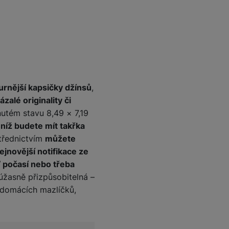
urnější kapsičky džínsů
,
zalé originality či
utém stavu 8,49 × 7,19
níž budete mít takřka
třednictvím
můžete
ejnovější notifikace ze
ď počasí nebo třeba
úžasně přizpůsobitelná –
i domácích mazlíčků,