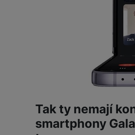
Smart
Ventilátory
Počítače a notebooky
Herní zóna
Péče o zdraví a tělo
Příslušenství
Dárkové poukázky iSpace
Vrácené zboží
Tak ty nemají ko
smartphony Galaxy