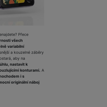
 obsahy nebo reklamy jak
nenajdete? Přece
rnosti všech
ně variabilní
ásnější a kouzelné záběry
postará, aby na
úhlu, nastavit k
ouzlujícími konturami.
A
mochodem i s
ocní originální náboj