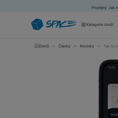
Prodejny
Jak 
Kategorie zboží
Akce a výprodej
Domů
Články
Novinky
Tak ty n
Mobilní telefony
Nositelná elektronika
Televize
Audio
Domácí spotřebiče
Tablety
Foto