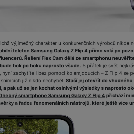
žíváme my nebo naši partneři, abychom vám mohli zobrazit vhodné
a stránkách třetích stran.
jejichž výjimečný charakter u konkurenčních výrobců nikde 
obilní telefon Samsung Galaxy Z Flip 4
přímo volá po pozo
fluencerů. Řešení Flex Cam dělá ze smartphonu neuvěřitel
i bude bok po boku naprosto všude.
S přáteli je svět nejkr
ci, nyní zachytíte i bez pomoci kolemjdoucích – Z Flip 4 se 
snímcích již nikdo nechyběl.
Stačí jej otevřít do vhodného 
i, a pak už se jen kochat oslnivými výsledky s naprosto ok
Ohebný smartphone Samsung Galaxy Z Flip 4
přichází mi
ěrky a řadou fenomenálních nástrojů, které ještě více um