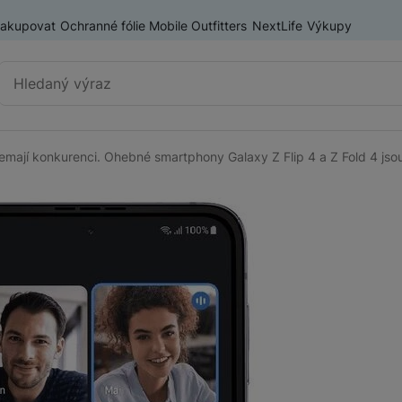
nakupovat
Ochranné fólie Mobile Outfitters
NextLife
Výkupy
Vyhledávání
emají konkurenci. Ohebné smartphony Galaxy Z Flip 4 a Z Fold 4 jsou
Výprodej
Mobilní telefony
Nositelná elektronika
Příslušenství
Televize
Audio
Domácí spotřebiče