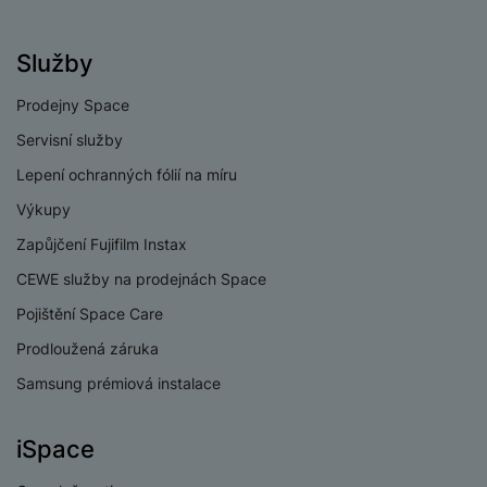
v
p
í
r
Služby
a
P
H
č
ř
e
Prodejny Space
k
í
r
y
Servisní služby
s
ní
a
l
Lepení ochranných fólií na míru
m
s
u
o
u
Výkupy
š
ni
š
e
Zapůjčení Fujifilm Instax
t
i
n
o
č
CEWE služby na prodejnách Space
s
r
k
t
Pojištění Space Care
y
y
v
Prodloužená záruka
í
H
P
p
Samsung prémiová instalace
e
ří
r
r
sl
o
n
u
iSpace
t
í
š
e
o