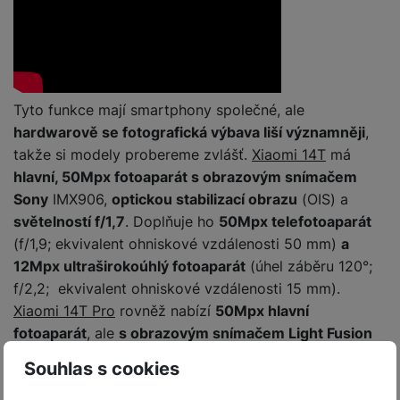
y
r
t
c
n
t
d
á
r
m
t
o
v
k
i
ř
O
in
s
a
o
k
m
í
y
c
e
u
k
kl
š
ni
a
o
k
e
b
t
y
a
n
t
bi
f
i
d
p
y
o
ln
o
Tyto funkce mají smartphony společné, ale
č
o
r
a
r
í
t
e
hardwarově se fotografická výbava liší významněji
,
o
o
b
y
t
o
r
t
a
takže si modely probereme zvlášť.
Xiaomi 14T
má
el
a
L
S
o
a
t
hlavní, 50Mpx fotoaparát s obrazovým snímačem
e
p
e
m
v
b
o
Sony
IMX906,
optickou stabilizací obrazu
(OIS) a
f
a
d
a
é
le
h
o
světelností f/1,7
. Doplňuje ho
50Mpx telefotoaparát
r
n
rt
k
t
y
n
á
(f/1,9; ekvivalent ohniskové vzdálenosti 50 mm)
a
i
a
y
n
y
t
P
c
12Mpx ultraširokoúhlý fotoaparát
(úhel záběru 120°;
m
a
ů
ř
e
D
f/2,2; ekvivalent ohniskové vzdálenosti 15 mm).
e
n
m
í
r
r
o
Xiaomi 14T Pro
rovněž nabízí
50Mpx hlavní
P
s
ž
y
t
fotoaparát
, ale
s obrazovým snímačem Light Fusion
N
r
l
á
S
e
a
900 a světelností f/1,6
(a rovněž s OIS). Opět ho
a
u
D
k
t
Souhlas s cookies
b
b
č
doplňuje
50Mpx telefotoaparát
(f/2,0; ekvivalent
š
a
y
a
o
í
k