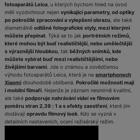
y
O
e
t
y
é
t
fotoaparátů Leica
, u kterých bychom hned na úvod
o
ni
t
m
n
a
c
r
y
p
o
t
měli vyzdvihnout nejen
vynikající parametry, od optiky
t
ř
o
o
e
h
n
r
r
o
o
e
bi
po pokročilé zpracování a vylepšení obrazu
, ale také
t
pi
r
O
í
s
y,
a
r
b
ln
e
diametrálně
odlišné fotografické styly, mezi kterými
lá
a
c
s
t
a
p
y
i
í
b
t
n
h
můžete přepínat
. Týká se to jak
portrétních režimů,
t
e
u
a
č
t
o
o
n
r
které mohou být buď realističtější, nebo umělečtější
o
S
n
di
r
e
el
o
r
á
a
l
s výraznější hloubkou
, tak
běžných snímků, kde
m
y
o
á
e
k
y
s
n
y
a
můžete vybírat buď mezi realističtějšími, nebo
F
s
t
f
ů
K
kl
n
rt
o
y
y
živějšími barvami
. Jde o známou a osvědčenou
S
o
m
D
u
a
é
m
t
st
výhodu fotoaparátů Leica, která je na
smartphonech
p
n
o
c
p
f
Vi
o
o
é
P
o
y
Xiaomi
dlouhodobě oblíbená.
Pokročilé možnosti mají
k
h
r
ól
P
d
ni
m
ří
rt
o
y
i mobilní filmaři
. Nejenže je záznam nesmírně kvalitní,
o
ie
o
P
e
t
B
y
s
o
v
ň
c
a
u
ale také
podporuje nahrávání videí ve filmovém
o
o
o
a
l
v
a
s
h
t
z
čí
S
poměru stran 2,39 : 1 a s efekty zaostření
, které jim
k
r
t
u
ní
c
k
y
v
d
t
l
a
y
dodávají
opravdu filmový look
. Kdo se vyzná v
e
š
p
í
é
tr
r
r
a
u
m
ri
detailních nastaveních, ocení režisérský režim.
e
o
s
s
é
z
a
č
c
e
e
n
m
t
p
h
e
,
e
h
r
p
s
ů
a
o
o
n
b
a
á