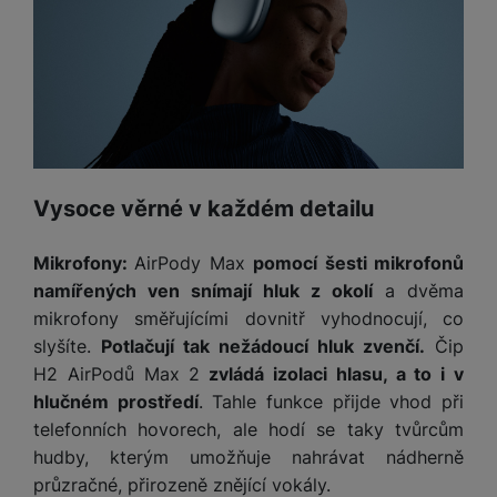
o
r
y
ří
K
R
n
y
/
s
a
y
e
a
n
l
b
c
p
o
u
e
h
P
ř
s
š
l
l
ří
e
i
e
y
o
s
d
č
n
n
l
s
R
e
s
a
u
á
e
Vysoce věrné v každém detailu
d
t
b
š
d
d
a
v
íj
e
k
u
t
í
Mikrofony:
AirPody Max
pomocí šesti mikrofonů
e
n
y
k
p
namířených ven snímají hluk z okolí
a dvěma
č
s
P
c
r
F
k
t
mikrofony směřujícími dovnitř vyhodnocují, co
T
ří
e
o
l
y
v
e
slyšíte.
Potlačují tak nežádoucí hluk zvenčí.
Čip
s
t
a
í
l
l
H2 AirPodů Max 2
zvládá izolaci hlasu, a to i v
a
S
s
p
e
u
hlučném prostředí
. Tahle funkce přijde vhod při
b
íť
h
r
k
š
telefonních hovorech, ale hodí se taky tvůrcům
l
o
d
o
o
e
e
v
i
hudby, kterým umožňuje nahrávat nádherně
i
n
n
t
é
s
průzračné, přirozeně znějící vokály.
P
v
s