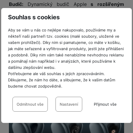
y
n
k
a
Budič:
Dynamický budič Apple
s rozšířeným
e
t
a
y
d
frekvenčním rozsahem
vytáhne z každého zvuku
r
v
N
b
Souhlas s cookies
t
í
nejjemnější detaily. I v důkladně naposlouchaných
a
E
íj
P
o
k
b
skladbách tak uslyšíte zvukové a výrazové
x
e
ří
Aby se vám u nás co nejlépe nakupovalo, používáme my a
r
d
íj
t
nuance, jaké ještě neznáte.
č
sl
někteří naši partneři tzv. cookies (malé soubory, uložené ve
y
o
e
e
Přehrávání bez zkreslení:
Budič s dvojitým
k
u
vašem prohlížeči). Díky nim si pamatujeme, co máte v košíku,
m
č
r
y
š
prstencem neodymových magnetů
je
B
jak máte seřazené a vyfiltrované produkty, jestli jste přihlášeni
á
k
n
(
e
a podobně. Díky nim vám také nenabízíme nevhodnou reklamu
a
zkonstruovaný podle high-endových sloupových
c
y
í
2
n
a pomáhají nám například i v analýzách, které používáme k
t
reproduktorů tak, aby minimalizoval harmonické
í
H
3
st
dalšímu zlepšování webu.
e
L
zkreslení v celém slyšitelném frekvenčním spektru.
m
D
0
ví
Potřebujeme ale váš souhlas s jejich zpracováváním.
ri
o
s
Nový zesilovač má navíc
vysoký dynamický
D
Děkujeme, že nám ho dáte, a slibujeme, že k vašim datům
V
p
e
k
p
d
rozsah
. Výsledkem je konzistentně čisté podání
budeme chovat zodpovědně.
)
r
a
á
o
is
zvuku – i při vyšších hlasitostech.
o
n
t
Nastavení souhlasů s kategoriemi
t
N
k
A
a
o
ř
cookies
Odmítnout vše
Nastavení
Přijmout vše
a
y
p
p
r
e
b
pl
á
y
E
Technické
b
Technické
-
bez těchto cookies náš web nebude fungovat
.
íj
e
j
x
i
VŽDY AKTIVNÍ
e
W
P
e
t
č
cí
a