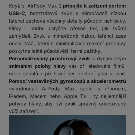
t
e
r
y
a
Když si AirPody Max 2
připojíte k zařízení portem
y
v
a
bí
USB-C
, bezztrátový zvuk s mimořádně nízkou
K
í
F
c
je
P
latencí zachová všechny detaily původní nahrávky.
a
p
il
k
č
ří
b
r
Filmy i hudbu uslyšíte přesně tak, jak tvůrci
t
p
k
s
e
o
r
zamýšleli. Zvuk s mimořádně nízkou latencí zase
a
y
l
l
c
y
ocení hráči, kterým minimalizace reakční prodlevy
d
k
u
y
h
y
c
š
poskytne ještě působivější herní zážitky.
K
a
y
h
e
Personalizovaný prostorový zvuk
s dynamickým
r
r
t
S
y
n
snímáním polohy hlavy
vás při sledování filmů
y
e
r
o
tr
s
t
nebo seriálů i při hraní her obklopí jako v kině.
d
é
ft
ý
t
k
u
Pomocí vestavěných gyroskopů a akcelerometrů
h
w
m
v
y
k
o
a
vyhodnocují AirPody Max spolu s iPhonem,
h
í
c
d
r
iPadem, Macem nebo Apple TV i ty nejjemnější
o
p
A
e
i
e
di
r
pohyby hlavy, aby byl zvuk správně orientovaný
d
n
n
o
vůči zařízení.
a
D
k
H
k
i
p
i
y
U
á
P
t
s
B
m
h
é
k
P