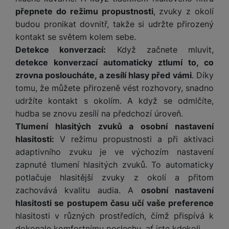
P
d
a
i
d
přepnete do režimu propustnosti
, zvuky z okolí
ří
n
m
č
i
s
budou pronikat dovnitř, takže si udržte přirozený
i
ě
e
o
l
kontakt se světem kolem sebe.
c
ť
u
e
Detekce konverzací:
Když začnete mluvit,
o
H
š
P
v
detekce konverzací automaticky ztlumí to, co
e
e
P
o
é
r
zrovna posloucháte, a zesílí hlasy před vámi
. Díky
n
ří
u
k
n
tomu, že můžete přirozeně vést rozhovory, snadno
s
s
z
a
í
udržíte kontakt s okolím. A když se odmlčíte,
t
l
d
rt
p
v
u
r
hudba se znovu zesílí na předchozí úroveň.
y
ř
í
š
a
Tlumení hlasitých zvuků a osobní nastavení
í
p
e
p
hlasitosti:
V režimu propustnosti a při aktivaci
s
r
n
r
adaptivního zvuku je ve výchozím nastavení
l
o
s
o
u
zapnuté tlumení hlasitých zvuků. To automaticky
A
t
A
š
potlačuje hlasitější zvuky z okolí a přitom
ir
v
ir
e
zachovává kvalitu audia. A
osobní nastavení
P
í
p
n
hlasitosti se postupem času učí vaše preference
o
p
o
s
d
r
d
hlasitosti v různých prostředích, čímž přispívá k
t
s
o
s
dokonale komfortnímu poslechu, ať jste kdekoli.