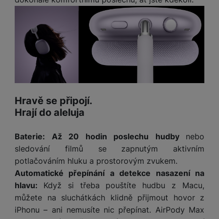
v
p
í
r
a
P
H
č
ř
e
k
í
r
y
s
ní
a
l
m
s
u
o
u
š
Hravě se připojí.
ni
š
e
Hrají do aleluja
t
i
n
o
č
s
r
Baterie: Až 20 hodin poslechu hudby
nebo
k
t
y
y
sledování filmů se zapnutým aktivním
v
potlačováním hluku a prostorovým zvukem.
í
H
P
p
Automatické přepínání a detekce nasazení na
e
ří
r
r
hlavu:
Když si třeba pouštíte hudbu z Macu,
sl
o
n
můžete na sluchátkách klidně přijmout hovor z
u
t
í
š
iPhonu – ani nemusíte nic přepínat. AirPody Max
e
o