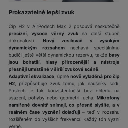
a
m
v
e
P
bi
a
B
e
e
ř
Prokazatelně lepší zvuk
ln
M
b
e
č
s
í
í
y
a
z
k
ni
s
t
Čip H2 v AirPodech Max 2 posouvá neskutečně
ši
t
d
y
c
l
el
a
o
r
precizní, vysoce věrný zvuk
na další stupeň
e
u
e
p
h
á
dokonalosti.
Nový zesilovač s vysokým
k
š
f
o
y
t
t
dynamickým rozsahem
nechává speciálnímu
e
o
dl
o
a
budiči ještě větší dynamickou rezervu, takže
basy
n
n
S
o
v
bl
s
jsou bohatší, hlasy přirozenější a nástroje
y
l
ž
é
e
t
u
přesněji umístěné v širší zvukové scéně
.
k
n
t
P
v
n
Adaptivní ekvalizace
, úplně
nově vyladěná pro čip
y
a
ů
ří
í
e
p
b
H2
, přizpůsobuje zvuk tomu, jak náušníky sedí.
m
s
p
č
o
íj
Poslech je tak konzistentnější bez ohledu na
l
r
n
S
d
e
usazení, pohyby nebo geometrii ucha.
Mikrofony
u
o
í
I
m
č
š
namířené dovnitř snímají, co přesně slyšíte, a v
A
c
M
y
k
e
p
reálném čase vyznění dolaďují
– teď v rozsahu
l
k
š
y
n
p
rozšířeném do vyšších frekvencí. Každý tón vyzní
o
a
s
l
T
n
N
věrně.
rt