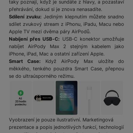
e
taky poznají, když je sundáte z hlavy, a pozastaví
l
v
n
přehrávání, dokud si je znova nenasadíte.
e
l
st
Sdílení zvuku:
Jediným klepnutím můžete snadno
v
a
ví
i
sdílet zvukový stream z iPhonu, iPadu, Macu nebo
d
k
z
a
Apple TV mezi dvěma páry AirPodů.
v
e
č
Nabíjení přes USB-C:
USB-C konektor umožňuje
y
e
s
nabíjet AirPody Max 2 stejným kabelem jako
P
D
a
iPhone, iPad, Mac a ostatní zařízení Apple.
o
H
á
v
w
Smart Case:
Když AirPody Max uložíte do
e
l
a
e
měkkého, tenkého pouzdra Smart Case, přepnou
r
k
č
r
n
se do ultraúsporného režimu.
o
ů
b
í
v
m
a
sl
é
n
u
o
k
c
v
y
h
l
á
a
P
Vyobrazení je pouze ilustrativní. Marketingová
t
B
d
a
prezentace a popis jednotlivých funkcí, technologií
k
e
a
m