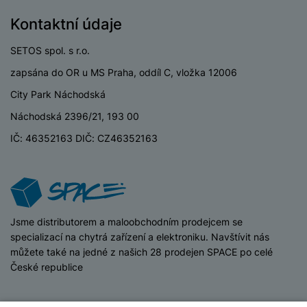
e
ří
č
i
ri
z
Kontaktní údaje
o
o
e
e
v
-
ní
SETOS spol. s r.o.
é
P
v
s
zapsána do OR u MS Praha, oddíl C, vložka 12006
ří
i
P
t
sl
d
o
City Park Náchodská
o
u
e
w
l
Náchodská 2396/21, 193 00
š
o
e
y
e
k
r
IČ: 46352163 DIČ: CZ46352163
n
a
b
H
st
b
a
e
ví
e
n
r
p
l
k
n
r
y
y
í
iSpace
Jsme distributorem a maloobchodním prodejcem se
o
s
k
specializací na chytrá zařízení a elektroniku. Navštívit nás
a
r
l
můžete také na jedné z našich 28 prodejen SPACE po celé
u
y
á
České republice
t
c
v
o
hl
e
k
o
s
© 2026 SETOS spol. s r.o. /
běží na
Shopio