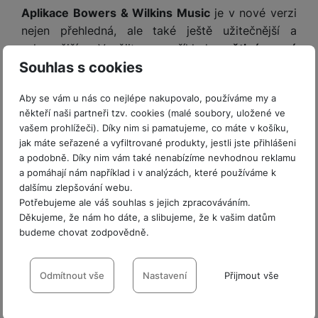
a
m
v
e
P
Aplikace Bowers & Wilkins Music
je v nové verzi
bi
a
B
e
e
ř
ln
nejen přehledná, ale také ještě užitečnější a
M
b
e
č
s
í
í
schopnější. Využijte například
pětipásmový
y
a
z
k
ni
s
t
Souhlas s cookies
ekvalizér s pamětí předvoleb
, nastavujte
režim
ši
t
d
y
c
l
el
a
o
r
potlačení hluku
a streamujte hudbu přes své
e
u
e
p
h
á
Aby se vám u nás co nejlépe nakupovalo, používáme my a
oblíbené služby. Výrobce také chystá podporu
k
š
f
o
y
t
někteří naši partneři tzv. cookies (malé soubory, uložené ve
t
prostorového audia.
e
o
dl
o
vašem prohlížeči). Díky nim si pamatujeme, co máte v košíku,
a
n
n
S
jak máte seřazené a vyfiltrované produkty, jestli jste přihlášeni
o
v
bl
s
y
l
a podobně. Díky nim vám také nenabízíme nevhodnou reklamu
ž
é
e
t
u
a pomáhají nám například i v analýzách, které používáme k
k
n
t
P
v
n
dalšímu zlepšování webu.
y
a
ů
ří
í
e
Potřebujeme ale váš souhlas s jejich zpracováváním.
p
b
m
s
p
č
Děkujeme, že nám ho dáte, a slibujeme, že k vašim datům
o
íj
l
r
budeme chovat zodpovědně.
n
S
d
e
u
o
í
I
m
č
Nastavení souhlasů s kategoriemi
š
A
c
M
y
k
e
cookies
Odmítnout vše
Nastavení
Přijmout vše
p
l
k
š
y
n
p
o
a
Technické
s
Technické
-
bez těchto cookies náš web nebude fungovat
.
l
T
n
N
rt