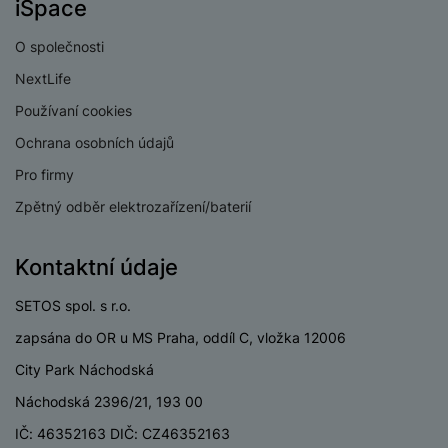
iSpace
a
n
n
m
a
i
O společnosti
e
bí
c
r
je
NextLife
e
y
ní
Používaní cookies
m
Ochrana osobních údajů
Pro firmy
Zpětný odběr elektrozařízení/baterií
Kontaktní údaje
SETOS spol. s r.o.
zapsána do OR u MS Praha, oddíl C, vložka 12006
City Park Náchodská
Náchodská 2396/21, 193 00
IČ: 46352163 DIČ: CZ46352163