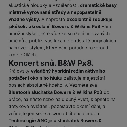
y
r
t
c
n
t
d
á
r
akustické hloubky a vzdálenosti,
dramatické basy,
m
t
o
v
k
i
ř
O
in
s
a
mistrně vyrovnané středy a nepopsatelně
o
k
m
í
y
c
e
u
k
kl
š
ni
a
vnadné výšky
. A naprosto
excelentně redukuje
o
k
e
b
t
y
a
n
t
jakékoliv zkreslení
.
Bowers & Wilkins Px8
vám
bi
f
i
d
p
y
o
ln
o
umožní slyšet ještě více ze snažení milovaných
č
o
r
a
r
í
t
umělců a přiblíží vás k samé podstatě originálních
e
o
o
b
y
t
o
nahrávek stylem, který vám pořádně rozproudí
r
t
a
el
a
L
S
krev v žilách.
o
a
t
e
p
e
m
Koncert snů. B&W Px8.
v
b
o
f
a
d
a
é
le
h
o
r
Královsky
vyladěný hybridní režim aktivního
n
rt
k
t
y
n
á
i
potlačení okolního hluku
zajišťuje majestátní
a
y
n
y
t
P
c
poslech absolutně kdekoliv. Vezměte svá
m
a
ů
ř
e
D
Bluetooth sluchátka Bowers & Wilkins Px8
do
e
n
m
í
r
r
o
práce, na hřiště nebo na dlouhý výlet, klepněte na
P
s
ž
y
t
dotykové ovládání, pozastavte okolní dění, a
N
r
l
á
S
e
a
a
vnímejte jen sebe a svou oblíbenou hudbu.
u
D
k
t
b
b
č
Technologie ANC je u sluchátek Bowers &
š
a
y
a
o
í
k