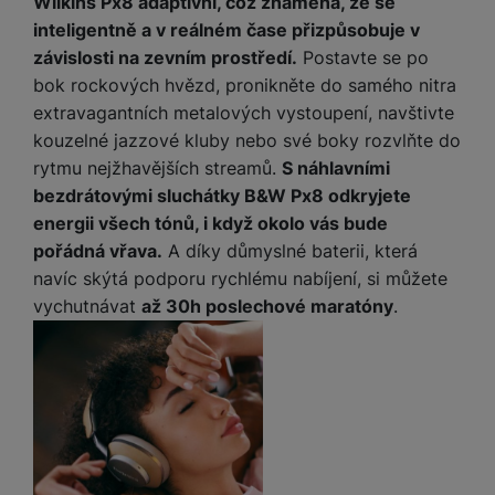
e
Wilkins Px8 adaptivní, což znamená, že se
l
a
ti
o
j
y
n
e
s
v
inteligentně a v reálném čase přizpůsobuje v
k
e
a
s
k
t
y
závislosti na zevním prostředí.
Postavte se po
y
č
s
t
o
o
bok rockových hvězd, pronikněte do samého nitra
k
u
B
v
h
j
R
extravagantních metalových vystoupení, navštivte
y
š
l
í
l
a
o
kouzelné jazzové kluby nebo své boky rozvlňte do
i
e
e
n
u
F
č
s
N
rytmu nejžhavějších streamů.
S náhlavními
d
y
t
P
ól
k
k
a
bezdrátovými sluchátky B&W Px8 odkryjete
y
p
e
ří
ie
y
y
b
r
r
energii všech tónů, i když okolo vás bude
sl
M
D
íj
o
y
u
pořádná vřava.
A díky důmyslné baterii, která
o
V
F
ig
e
t
š
bi
navíc skýtá podporu rychlému nabíjení, si můžete
y
o
it
K
č
a
e
le
s
vychutnávat
až 30h poslechové maratóny
.
t
ál
l
k
b
n
O
a
o
ní
á
y
l
st
u
v
p
f
v
d
e
ví
tf
a
o
o
e
o
t
p
it
č
u
t
s
a
y
r
t
e
z
o
n
u
o
e
d
r
Kl
i
t
m
rs
r
á
á
c
a
o