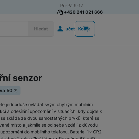
Po-Pá 9-17
+420 241 021 666
Uživatelská s
Hledat
účet
Košík
Smart Home
Smart Spotřebiče
řní senzor
Chytré zásuvky
eva 50 %
Difuzéry
Zabezpečení domácnosti
te jednoduše ovládat svým chytrým mobilním
kci a odesílání upozornění v situacích, kdy dojde k
Chytré domácí vychytávky
Kalkulačky
r se skládá ze dvou samostatných prvků, které se
ané místo a jakmile se od sebe vzdálí z důvodu
Smart osvětlení
 upozornění do mobilního telefonu. Baterie: 1× CR2
krát/den) 2 roky (7krát/den) • Rozměry: 68 × 68 ×