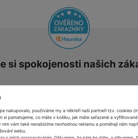
e si spokojenosti našich zák
odnocení zákazníků
00
%
Hodnocení zákazníků
100
%
s
pakovaně jsem kupoval
Vše OK
užitý telefon, který byl
pe nakupovalo, používáme my a někteří naši partneři tzv. cookies (
inimálně opotřebovaný,žádné
Ověřený zákazník
m si pamatujeme, co máte v košíku, jak máte seřazené a vyfiltrované p
krábance nebo jinak
31. 7. 2026
ky nim vám také nenabízíme nevhodnou reklamu a pomáhají nám napřík
oškozený. Výhodná
šování webu.
ena,záruka.
las s jejich zpracováváním. Děkujeme, že nám ho dáte, a slibujeme