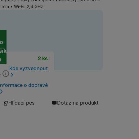
 mm • Wi-Fi: 2,4 GHz
Chytré chovatelské potřeby
GPS navigace
Autonavigace
ní cena
Meteostanice
Cyklopočítače a cyklonavigace
o
Přenosné kompresory
šík
t
2 ks
Auto-moto
u
Kde vyzvednout
t
Informace o dopravě
Hlídací pes
Dotaz na produkt