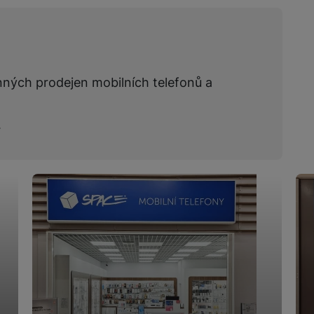
žíváme my nebo naši partneři, abychom vám mohli zobrazit vhodné
a stránkách třetích stran.
nných prodejen mobilních telefonů a