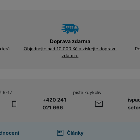
Doprava zdarma
která
Objednejte nad 10 000 Kč a získejte dopravu
Po
zdarma.
á 9-17
pište kdykoliv
+420 241
ispa
021 666
seto
dnocení
Články