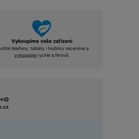
Vykoupíme vaše zařízení
užité telefony, tablety i hodinky naceníme a
vykoupíme
rychle a férově.
ce@
s.cz