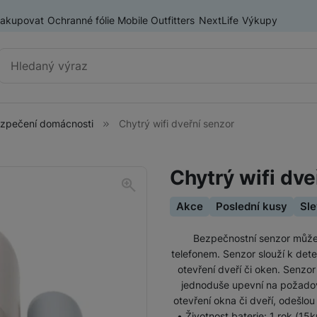
nakupovat
Ochranné fólie Mobile Outfitters
NextLife
Výkupy
Vyhledávání
zpečení domácnosti
Chytrý wifi dveřní senzor
Elektrokoloběžky
Elektrokoloběžky Xiaomi
Chytrý wifi dve
Elektrokoloběžky Sencor
Akce
Poslední kusy
Sl
Příslušenství pro elektrokoloběžky
Bezpečnostní senzor může
telefonem. Senzor slouží k dete
Smart toys a gadgety
otevření dveří či oken. Senzo
jednoduše upevní na požadov
otevření okna či dveří, odešlou
• Životnost baterie: 1 rok (15