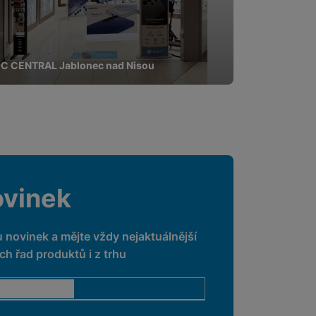
C CENTRAL Jablonec nad Nisou
ovinek
u novinek a mějte vždy nejaktuálnější
h řad produktů i z trhu