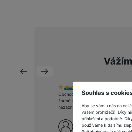
Vážím
předchozí
následující
Hodnocení zákazníků
100
%
H
1
Souhlas s cookie
Obchod šlape jako hodinky,
O
žádné komplikace
po
Aby se vám u nás co nejlé
nezaznamenány.
m
vašem prohlížeči). Díky ni
š
přihlášeni a podobně. Dí
p
Ověřený zákazník
používáme k dalšímu zlep
c
6. 8. 2026
Potřebujeme ale váš souh