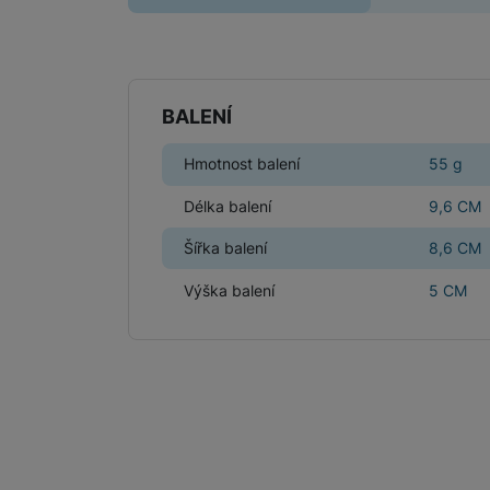
Parametry
BALENÍ
Hmotnost balení
55 g
Délka balení
9,6 CM
Šířka balení
8,6 CM
Výška balení
5 CM