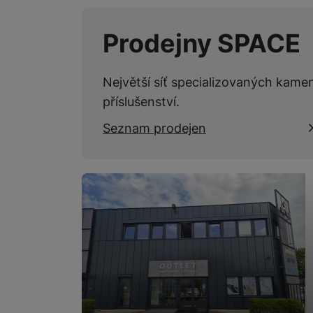
Marketingové cookies pou
Prodejny SPACE
na našich stránkách, tak n
Největší síť specializovaných kame
příslušenství.
Seznam prodejen