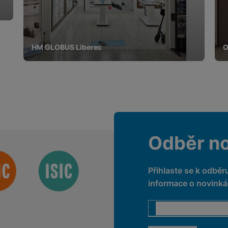
HM GLOBUS Liberec
O
Odběr n
Přihlaste se k odběr
informace o novinkác