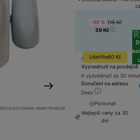
24
Streamování
119
Kč
(
-50
%
)
Původ
59
Kč
D
ko
Lokátory
Ušetříte
60
Kč
Dostupnos
Skladem
Vyzvednutí na prodejně
K vyzvednutí za 30 minu
Doručení na adresu
Dnes
následující
Porovnat
WSCUDS01050
EAN:
8594179148325
Nejlepší ceny za 30
dní