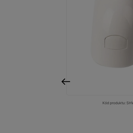
Smart
Ventilátory
Počítače a notebooky
Herní zóna
Péče o zdraví a tělo
Příslušenství
Dárkové poukázky iSpace
předchozí
Vrácené zboží
Kód produktu:
SH