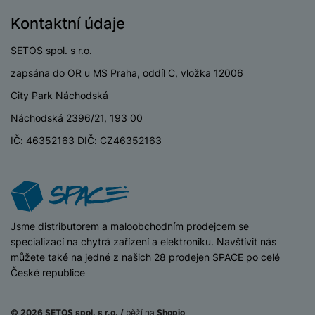
y
n
k
a
e
t
a
y
Kontaktní údaje
d
r
v
N
b
t
í
a
E
SETOS spol. s r.o.
íj
P
o
k
b
x
e
ří
zapsána do OR u MS Praha, oddíl C, vložka 12006
r
d
íj
t
č
sl
y
o
e
e
City Park Náchodská
k
u
m
č
r
y
š
B
Náchodská 2396/21, 193 00
á
k
n
(
e
a
c
y
í
IČ: 46352163 DIČ: CZ46352163
2
n
t
í
H
3
st
e
L
m
D
0
ví
ri
o
s
D
V
p
e
k
p
d
)
r
a
á
o
is
o
n
iSpace
Jsme distributorem a maloobchodním prodejcem se
t
t
N
k
A
a
specializací na chytrá zařízení a elektroniku. Navštívit nás
o
ř
a
y
p
p
můžete také na jedné z našich 28 prodejen SPACE po celé
r
e
b
pl
á
České republice
y
E
b
íj
e
j
x
i
e
W
P
e
t
č
cí
© 2026 SETOS spol. s r.o. /
běží na
Shopio
a