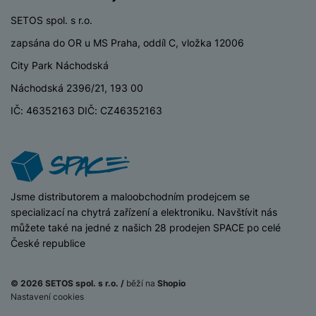
P
d
a
i
d
ří
n
SETOS spol. s r.o.
m
č
i
s
i
ě
e
zapsána do OR u MS Praha, oddíl C, vložka 12006
o
l
c
ť
u
City Park Náchodská
e
o
H
š
P
v
e
Náchodská 2396/21, 193 00
e
P
o
é
r
n
ří
u
IČ: 46352163 DIČ: CZ46352163
k
n
s
s
z
a
í
t
l
d
rt
p
v
u
r
y
ř
í
š
a
í
p
e
p
s
iSpace
Jsme distributorem a maloobchodním prodejcem se
r
n
r
l
specializací na chytrá zařízení a elektroniku. Navštívit nás
o
s
o
u
můžete také na jedné z našich 28 prodejen SPACE po celé
A
t
A
š
České republice
ir
v
ir
e
P
í
p
n
o
p
o
© 2026 SETOS spol. s r.o. /
běží na
Shopio
s
d
r
d
Nastavení cookies
t
s
o
s
Nelze koupit
490
Kč