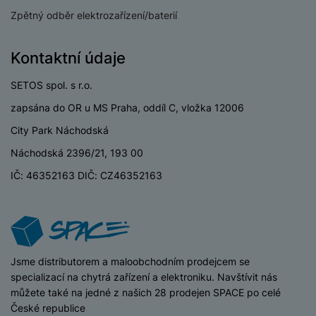
o
r
y
ří
K
R
Zpětný odběr elektrozařízení/baterií
n
y
/
s
a
y
e
a
n
l
b
c
p
o
Kontaktní údaje
u
e
h
P
ř
s
š
l
l
ří
e
i
SETOS spol. s r.o.
e
y
o
s
d
č
n
n
l
zapsána do OR u MS Praha, oddíl C, vložka 12006
s
R
e
s
a
u
á
e
City Park Náchodská
d
t
b
š
d
d
a
v
Náchodská 2396/21, 193 00
íj
e
k
u
t
í
e
n
IČ: 46352163 DIČ: CZ46352163
y
k
p
č
s
P
c
r
F
k
t
T
ří
e
o
l
y
v
e
s
t
a
í
l
l
a
S
s
p
e
u
b
íť
h
iSpace
Jsme distributorem a maloobchodním prodejcem se
r
k
š
l
o
d
specializací na chytrá zařízení a elektroniku. Navštívit nás
o
o
e
e
v
i
můžete také na jedné z našich 28 prodejen SPACE po celé
i
n
n
t
é
s
České republice
P
v
s