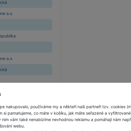
ická
Jednorázové baterie
ne a.s.
epublika
ne a.s.
ická
s
pe nakupovalo, používáme my a někteří naši partneři tzv. cookies (
m si pamatujeme, co máte v košíku, jak máte seřazené a vyfiltrované p
ky nim vám také nenabízíme nevhodnou reklamu a pomáhají nám napřík
šování webu.