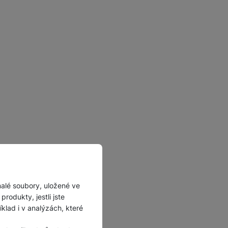
Příslušenství pro
autokamery
malé soubory, uložené ve
rodukty, jestli jste
lad i v analýzách, které