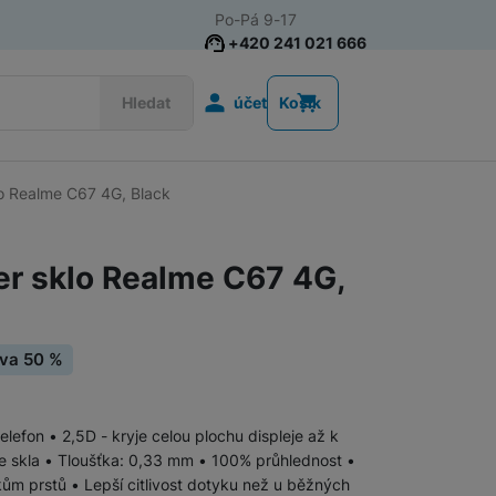
Po-Pá 9-17
+420 241 021 666
Uživatelská s
Hledat
účet
Košík
lo Realme C67 4G, Black
Příslušenství k chytrým
Řemínky k chytrým hodinkám
hodinkám
er sklo Realme C67 4G,
Nabíječky k chytrým hodinkám
Ochranná skla pro chytré hodinky
eva 50 %
Příslušenství k počítačům a
Pouzdra, brašny a batohy na notebooky
lefon • 2,5D - kryje celou plochu displeje až k
notebookům
še skla • Tloušťka: 0,33 mm • 100% průhlednost •
skům prstů • Lepší citlivost dotyku než u běžných
Routery