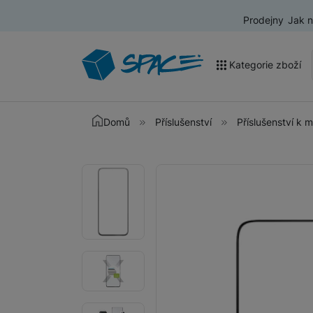
Prodejny
Jak 
Kategorie zboží
Akce a výprodej
Domů
Příslušenství
Příslušenství k 
Mobilní telefony
Fotografie
Fotografie
Nositelná elektronika
Televize
Audio
Domácí spotřebiče
Tablety
Foto