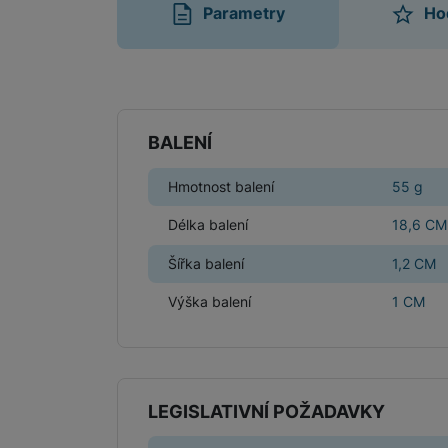
Parametry
Ho
Parametry
BALENÍ
Hmotnost balení
55 g
Délka balení
18,6 CM
Šířka balení
1,2 CM
Výška balení
1 CM
LEGISLATIVNÍ POŽADAVKY