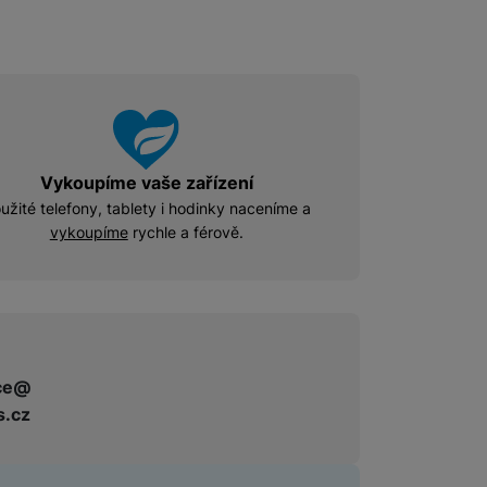
Příslušenství pro Mac
Disky/nosiče dat
Flash disky
Externí HDD disky
Paměťové karty
Externí SSD disky
Vykoupíme vaše zařízení
užité telefony, tablety i hodinky naceníme a
vykoupíme
rychle a férově.
SSD disky
Příslušenství pro audio
Pouzdra pro Airpods
ce@
s.cz
Příslušenství pro televize
Dálkové ovladače