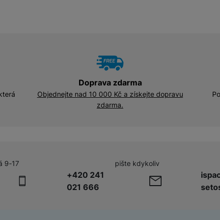
Adaptéry a předsádky
Kabely a redukce
HUB
Telekonvertory
Kabely
Baterie a napájecí adaptéry
Redukce
Doprava zdarma
která
Objednejte nad 10 000 Kč a získejte dopravu
Po
zdarma.
Příslušenství k domácím
Příslušenství pro lednice
spotřebičům
Příslušenství pro pračky a sušičky
á 9-17
pište kdykoliv
Příslušenství k vysavačům
+420 241
ispa
021 666
seto
Herní příslušenství
Herní monitory