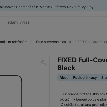
nakupovat
Ochranné fólie Mobile Outfitters
NextLife
Výkupy
Vyhledávání
mobilním telefonům
Fólie a tvrzená skla
FIXED Full-Cover sk
Příslušenství k mobilním
Pouzdra a kryty
telefonům
FIXED Full-Cov
Fólie a tvrzená skla
Black
Baterie pro mobilní telefony
Držáky, stativy a selfie tyče
Akce
Poslední kusy
Sl
SIM karty
Příslušenství k tabletům
Pouzdra a obaly pro tablety
Ochranné tvrzené sklo pro te
okrajům • Lepení po celé plo
Tiskárny pro mobilní telefony
Oleofóbní struktura proti oti
Ochranné fólie a tvrzená skla pro tablety