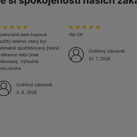
e si spokojenosti našich zák
žíváme my nebo naši partneři, abychom vám mohli zobrazit vhodné
a stránkách třetích stran.
odnocení zákazníků
00
%
Hodnocení zákazníků
100
%
pakovaně jsem kupoval
Vše OK
užitý telefon, který byl
inimálně opotřebovaný,žádné
Ověřený zákazník
krábance nebo jinak
31. 7. 2026
oškozený. Výhodná
ena,záruka.
Ověřený zákazník
3. 8. 2026