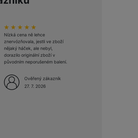
azníků
 obsahy nebo reklamy jak
Hodnocení zákazníků
100
%
Hodnocení zákazníků
100
%
Nízká cena ně lehce
Odporúčam
znervózňovala, jestli ve zboží
nějaký háček, ale nebyl,
Ověřený zákazník
dorazilo originální zboží v
27. 7. 2026
původním neporušeném balení.
Ověřený zákazník
27. 7. 2026