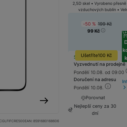
2,5D skel • Vyrobeno přesně 
vzduchových bublin • Velm
SIM karty
Držáky a stojany pro tablety
199
Kč
(
-50
%
)
Původ
Klávesnice k tabletům
99
Kč
Příslušenství k
Stativy
fotoaparátům
k
Blesky
Ušetříte
100
Kč
Dostupnos
Skladem
Vyzvednutí na prodejně
Mikrofony
Fotopouzdra a batohy
Pondělí 10.08. od 09:00
Doručení na adresu
In
Sluneční clony
Fólie Mobile Outfitters
Pondělí 10.08.
Porovnat
Filtry
Nejlepší ceny za 30
následující
dní
Krytky
CGLFIFCRE500
EAN:
8591680168606