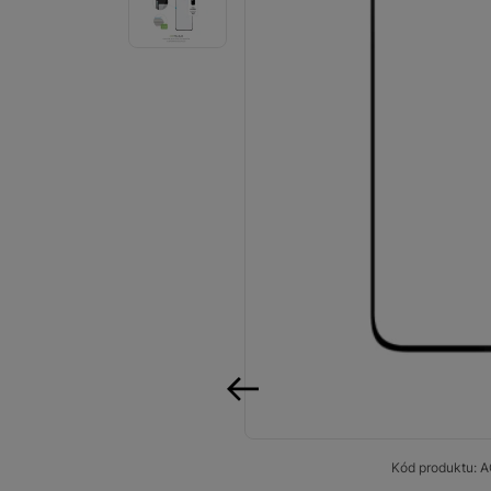
Smart
Ventilátory
Počítače a notebooky
Herní zóna
Péče o zdraví a tělo
Příslušenství
Dárkové poukázky iSpace
Vrácené zboží
předchozí
Kód produktu:
A