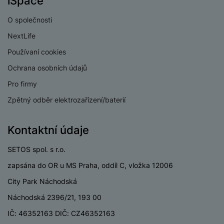
iSpace
P
d
a
i
d
ří
n
m
č
O společnosti
i
s
i
ě
e
o
l
NextLife
c
ť
u
e
o
H
Používaní cookies
š
P
v
e
e
P
o
Ochrana osobních údajů
é
r
n
ří
u
k
n
Pro firmy
s
s
z
a
í
t
l
d
Zpětný odběr elektrozařízení/baterií
rt
p
v
u
r
y
ř
í
š
a
í
Kontaktní údaje
p
e
p
s
r
n
r
l
SETOS spol. s r.o.
o
s
o
u
A
t
A
zapsána do OR u MS Praha, oddíl C, vložka 12006
š
ir
v
ir
City Park Náchodská
e
P
í
p
n
Náchodská 2396/21, 193 00
o
p
o
s
d
r
d
IČ: 46352163 DIČ: CZ46352163
t
s
o
s