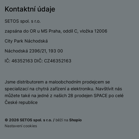
P
d
a
i
d
ří
Kontaktní údaje
n
m
č
i
s
i
ě
e
o
l
SETOS spol. s r.o.
c
ť
u
e
o
zapsána do OR u MS Praha, oddíl C, vložka 12006
H
š
P
v
e
City Park Náchodská
e
P
o
é
r
n
ří
u
Náchodská 2396/21, 193 00
k
n
s
s
z
a
í
IČ: 46352163 DIČ: CZ46352163
t
l
d
rt
p
v
u
r
y
ř
í
š
a
í
iSpace
Jsme distributorem a maloobchodním prodejcem se
p
e
p
s
specializací na chytrá zařízení a elektroniku. Navštívit nás
r
n
r
l
můžete také na jedné z našich 28 prodejen SPACE po celé
o
s
o
u
České republice
A
t
A
š
ir
v
ir
e
P
í
p
n
© 2026 SETOS spol. s r.o. /
běží na
Shopio
o
p
o
Nastavení cookies
s
d
r
d
Do košíku
t
249
Kč
s
o
s