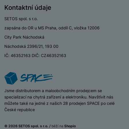
v
p
Kontaktní údaje
í
r
a
P
SETOS spol. s r.o.
H
č
ř
e
zapsána do OR u MS Praha, oddíl C, vložka 12006
k
í
r
y
City Park Náchodská
s
ní
a
l
Náchodská 2396/21, 193 00
m
s
u
o
u
IČ: 46352163 DIČ: CZ46352163
š
ni
š
e
t
i
n
o
č
s
r
k
t
y
y
v
iSpace
Jsme distributorem a maloobchodním prodejcem se
í
H
specializací na chytrá zařízení a elektroniku. Navštívit nás
P
p
e
můžete také na jedné z našich 28 prodejen SPACE po celé
ří
r
r
České republice
sl
o
n
u
t
í
š
e
© 2026 SETOS spol. s r.o. /
běží na
Shopio
o