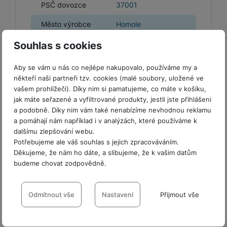
y
r
t
PSČ dovozce
37001
c
n
t
d
n
r
m
t
o
v
k
i
ř
O
in
á
a
o
k
Město výrobce
Homole
m
í
y
c
e
u
k
s
š
ni
a
o
k
e
b
t
y
k
n
Číslo popisné
t
Souhlas s cookies
bi
19
f
i
d
l
y
dovozce
o
ln
o
č
o
a
a
r
Aby se vám u nás co nejlépe nakupovalo, používáme my a
í
Číslo popisné
t
e
19
o
p
b
y
někteří naši partneři tzv. cookies (malé soubory, uložené ve
t
výrobce
o
r
r
a
vašem prohlížeči). Díky nim si pamatujeme, co máte v košíku,
el
a
L
S
o
o
t
Země dovozce
Česká Republika
jak máte seřazené a vyfiltrované produkty, jestli jste přihlášeni
e
p
e
m
v
t
o
a podobně. Díky nim vám také nenabízíme nevhodnou reklamu
f
a
d
a
é
a
h
a pomáhají nám například i v analýzách, které používáme k
o
r
n
rt
k
b
y
dalšímu zlepšování webu.
n
á
i
a
l
n
Potřebujeme ale váš souhlas s jejich zpracováváním.
Hodnocení
y
t
P
c
Děkujeme, že nám ho dáte, a slibujeme, že k vašim datům
m
e
a
ů
ř
e
budeme chovat zodpovědně.
e
t
n
Pro vkládání recenzí je nutné se přihlásit.
m
í
r
y
o
P
Nastavení souhlasů s kategoriemi
s
y
t
N
r
l
cookies
D
S
Odmítnout vše
Nastavení
Přijmout vše
e
F
a
a
u
Recenze
D
r
t
b
ó
b
č
Technické
Technické
-
bez těchto cookies náš web nebude fungovat
.
š
a
ž
a
o
li
í
k
VŽDY AKTIVNÍ