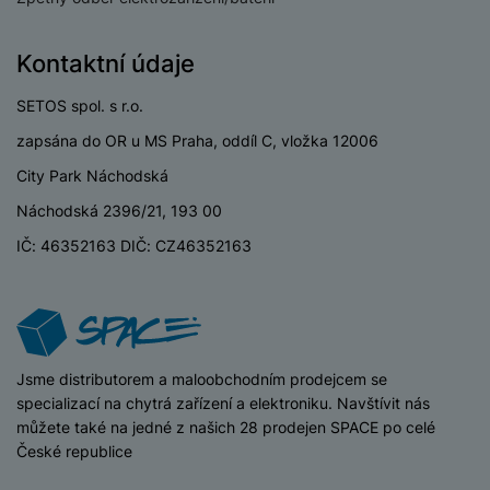
y
n
k
a
e
t
a
y
d
r
v
N
b
Kontaktní údaje
t
í
a
E
íj
P
o
k
b
x
e
ří
SETOS spol. s r.o.
r
d
íj
t
č
sl
y
o
zapsána do OR u MS Praha, oddíl C, vložka 12006
e
e
k
u
m
č
r
y
š
City Park Náchodská
B
á
k
n
(
e
a
Náchodská 2396/21, 193 00
c
y
í
2
n
t
í
H
IČ: 46352163 DIČ: CZ46352163
3
st
e
L
m
D
0
ví
ri
o
s
D
V
p
e
k
p
d
)
r
a
á
o
is
o
n
t
t
N
k
A
a
o
iSpace
Jsme distributorem a maloobchodním prodejcem se
ř
a
y
p
p
r
specializací na chytrá zařízení a elektroniku. Navštívit nás
e
b
pl
á
y
E
můžete také na jedné z našich 28 prodejen SPACE po celé
b
íj
e
j
x
České republice
i
e
W
P
e
t
č
cí
a