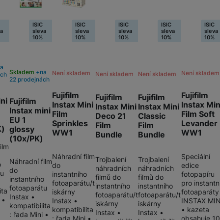
ISIC
ISIC
ISIC
ISIC
ISIC
va
sleva
sleva
sleva
sleva
sleva
10%
10%
10%
10%
10%
na
Skladem
na
Není skladem
Není skladem
Není skladem
Není skladem
ách
22 prodejnách
Fujifilm
Fujifilm
Fujifilm
Fujifilm
ini
Fujifilm
Instax Mini
Instax Min
Instax Mini
Instax Mini
Instax mini
Film
Film Soft
Deco 21
Classic
EU 1
Sprinkles
Levander
Film
Film
K)
glossy
WW1
WW1
Bundle
Bundle
(10x/PK)
ilm
Náhradní film
Speciální
Trojbalení
Trojbalení
Náhradní film
o
do
edice
náhradních
náhradních
do
tu
instantního
fotopapíru
filmů do
filmů do
instantního
fotoaparátu/t
pro instantn
instantního
instantního
fotoaparátu
ita
iskárny
fotoaparáty
fotoaparátu/t
fotoaparátu/t
Instax •
 •
Instax •
INSTAX MIN
iskárny
iskárny
kompatibilita
:
kompatibilita
• kazeta
Instax •
Instax •
: řada Mini •
: řada Mini •
obsahuje 10