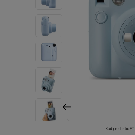
Smart
Ventilátory
Počítače a notebooky
Herní zóna
Péče o zdraví a tělo
Příslušenství
Dárkové poukázky iSpace
Vrácené zboží
předchozí
Kód produktu:
FT