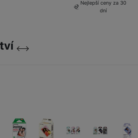
Nejlepší ceny za 30
Jednorázové fotoaparáty
dní
Outdoorové kamery
tví
následující
předchozí
Digitální fotorámečky