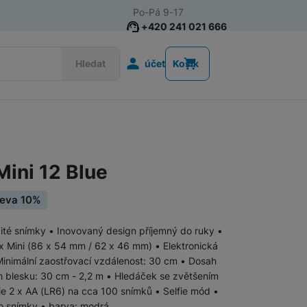
Po-Pá 9-17
+420 241 021 666
Uživatelská s
Hledat
účet
Košík
Fotoaparáty FUJIFILM
 Mini 12 Blue
leva 10%
žité snímky • Inovovaný design příjemný do ruky •
tax Mini (86 x 54 mm / 62 x 46 mm) • Elektronická
Fotoaparáty OM System
Minimální zaostřovací vzdálenost: 30 cm • Dosah
h blesku: 30 cm - 2,2 m • Hledáček se zvětšením
ie 2 x AA (LR6) na cca 100 snímků • Selfie mód •
o snímky • barva: modrá