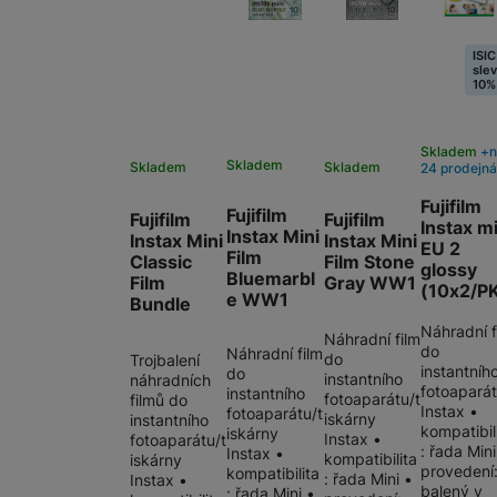
ISIC
sle
10%
Skladem
Skladem
Skladem
Skladem
24 prodejn
Fujifilm
Fujifilm
Fujifilm
Fujifilm
Instax m
Instax Mini
Instax Mini
Instax Mini
EU 2
Film
Classic
Film Stone
glossy
Bluemarbl
Film
Gray WW1
(10x2/P
e WW1
Bundle
Náhradní f
Náhradní film
do
Náhradní film
do
Trojbalení
instantníh
do
instantního
náhradních
fotoapará
instantního
fotoaparátu/t
filmů do
Instax •
fotoaparátu/t
iskárny
instantního
kompatibil
iskárny
Instax •
fotoaparátu/t
: řada Mini
Instax •
kompatibilita
iskárny
provedení
kompatibilita
: řada Mini •
Instax •
balený v
: řada Mini •