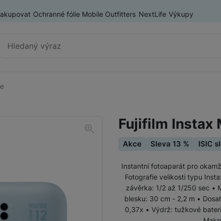
nakupovat
Ochranné fólie Mobile Outfitters
NextLife
Výkupy
Vyhledávání
ue
Instantní fotoaparáty a
Instax Mini
tiskárny
Fujifilm Instax
Instax Square
Akce
Sleva 13 %
ISIC s
Pouzdra pro FUJIFILM Instax
Instax Wide
Instantní fotoaparát pro okam
Fotografie velikosti typu Ins
Tiskárny FUJIFILM pro mobilní telefony
Fotoaparáty Nikon
závěrka: 1/2 až 1/250 sec • 
Těla Nikon
blesku: 30 cm - 2,2 m • Dosa
Fotopapír k FUJIFILM Instax
0,37x • Výdrž: tužkové bater
Sety Nikon
Makr