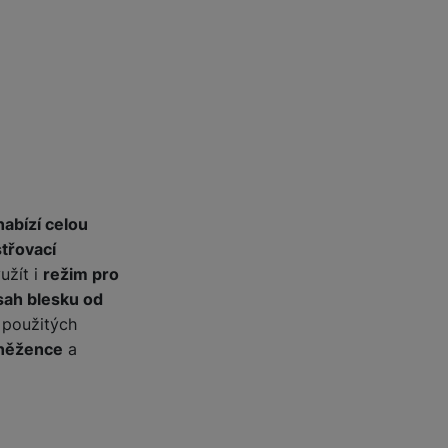
 obsahy nebo reklamy jak
nabízí celou
třovací
užít i
režim pro
sah blesku od
ě použitých
eněžence
a