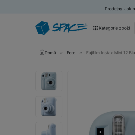
Prodejny
Jak 
Kategorie zboží
Akce a výprodej
Domů
Foto
Fujifilm Instax Mini 12 Bl
Mobilní telefony
Fotografie
Fotografie
Nositelná elektronika
Televize
Audio
Domácí spotřebiče
Tablety
Foto