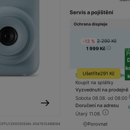
Servis a pojištění
Objektivy Nikon
Ochrana displeje
Fotoaparáty Panasonic
Základní fólie (Neviditeln
2 290
Kč
(
-13
%
)
Původ
599
Kč
1 999
Kč
Bezzrcadlovky
k
Ušetříte
291
Kč
Dostupnos
Skladem na prodejně
na 
Koupit na splátky
Vyzvednutí na prodejně
Sobota 08.08. od 08:00
Objektivy
Doručení na adresu
následující
Úterý 11.08.
Porovnat
DFFU12XX050
EAN:
4547410489064