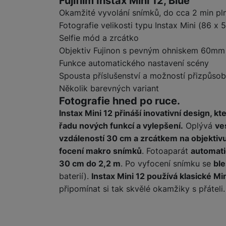
Fujifilm Instax Mini 12, Blue
Okamžité vyvolání snímků, do cca 2 min p
Fotografie velikosti typu Instax Mini (86 
Marketingové cookies pou
Selfie mód a zrcátko
na našich stránkách, tak n
Objektiv Fujinon s pevným ohniskem 60mm 
Funkce automatického nastavení scény
Spousta příslušenství a možností přizpůsob
Několik barevných variant
Fotografie hned po ruce.
Instax Mini 12 přináší inovativní design, 
řadu nových funkcí a vylepšení.
Oplývá
ve
vzdáleností 30 cm a zrcátkem na objektivu
focení makro snímků
. Fotoaparát
automati
30 cm do 2,2 m
. Po vyfocení snímku se
ble
baterií).
Instax Mini 12 používá klasické M
připomínat si tak skvělé okamžiky s přáteli.