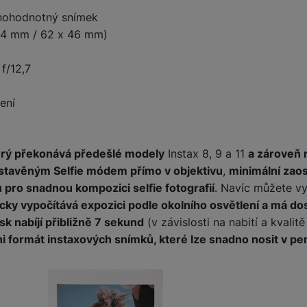
lnohodnotný snímek
x 54 mm / 62 x 46 mm)
žíváme my nebo naši partneři, abychom vám mohli zobrazit vhodné
a stránkách třetích stran.
f/12,7
ení
který překonává předešlé modely
Instax 8, 9 a 11
a zároveň 
stavěným Selfie módem přímo v objektivu
,
minimální zaos
 pro snadnou kompozici selfie fotografií
. Navíc můžete vy
cky vypočítává expozici podle okolního osvětlení a má do
sk nabíjí přibližně 7 sekund
(v závislosti na nabití a kvalit
ini formát instaxových snímků, které lze snadno nosit v p