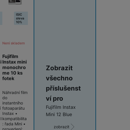
ISIC
sleva
10%
Není skladem
Fujifilm
i
Instax mini
Zobrazit
monochro
me 10 ks
všechno
fotek
příslušenst
Náhradní film
ví pro
do
instantního
Fujifilm Instax
í
fotoaparátu
Instax •
Mini 12 Blue
I
kompatibilita
: řada Mini •
zobrazit
provedení: