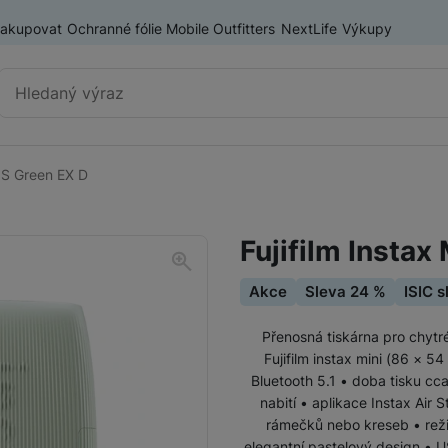
nakupovat
Ochranné fólie Mobile Outfitters
NextLife
Výkupy
Vyhledávání
3 S Green EX D
Instantní fotoaparáty a
Instax Mini
tiskárny
Fujifilm Instax
Instax Square
Akce
Sleva 24 %
ISIC 
Pouzdra pro FUJIFILM Instax
Instax Wide
Přenosná tiskárna pro chytré
Fujifilm instax mini (86 × 
Tiskárny FUJIFILM pro mobilní telefony
Fotoaparáty Nikon
Bluetooth 5.1 • doba tisku cc
Těla Nikon
nabití • aplikace Instax Air 
Fotopapír k FUJIFILM Instax
rámečků nebo kreseb • režim 
Sety Nikon
elegantní pastelový design • US