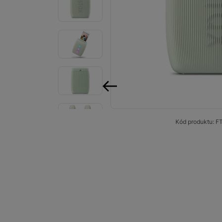
Smart
Ventilátory
Počítače a notebooky
Herní zóna
Péče o zdraví a tělo
předchozí
Příslušenství
Kód produktu:
F
Dárkové poukázky iSpace
Vrácené zboží