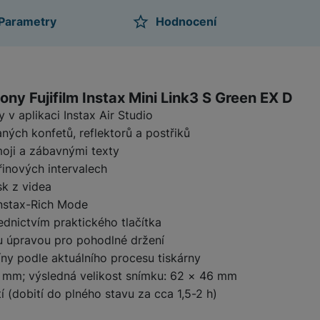
Parametry
Hodnocení
žíváme my nebo naši partneři, abychom vám mohli zobrazit vhodné
a stránkách třetích stran.
ktu
ony Fujifilm Instax Mini Link3 S Green EX D
 v aplikaci Instax Air Studio
ých konfetů, reflektorů a postřiků
moji a zábavnými texty
řinových intervalech
sk z videa
instax-Rich Mode
řednictvím praktického tlačítka
 úpravou pro pohodlné držení
íny podle aktuálního procesu tiskárny
 54 mm; výsledná velikost snímku: 62 × 46 mm
í (dobití do plného stavu za cca 1,5-2 h)