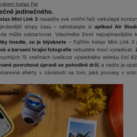
arátem Instax Pal
ečně jedinečného.
nstax Mini Link 3
nasadíte své vnitřní řeči velkolepé kontur
krásnější stopy času – nainstalujte si
aplikaci Air Stud
ízda může odstartovat. Vdechněte život nejzajímavějším
tky hnedle, co je blýsknete
– Fujifilm Instax Mini Link 3
ivé a barvami hrající fotografie
nebudete moci vynadívat.
urychlých 15 vteřinách (velikost výsledného snímku činí
ované povrchové úpravě se pohodlně drží
, a nadto je opa
obarevné efekty v závislosti na tom, jaké procesy v srdc