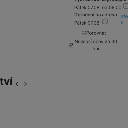
Jednorázové fotoaparáty
Pátek 07.08. od 09:00
Doručení na adresu
Inf
Pátek 07.08.
Porovnat
Outdoorové kamery
Nejlepší ceny za 30
dní
Digitální fotorámečky
tví
následující
předchozí