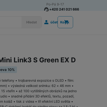
Po-Pá 9-17
+420 241 021 666
Uživatelská s
Hledat
účet
Košík
Fotoaparáty FUJIFILM
 Mini Link3 S Green EX D
sleva 10%
 telefony • trojbarevná expozice s OLED • film:
54 mm) • výsledná velikost snímku: 62 × 46 mm •
Fotoaparáty OM System
a 15 vteřin • až 100 vytištěných obrázků na jedno
Studio • snadné přidání 3D efektů, textu, pozadí,
koláž • tisk z videa • tři efektní LED světla •
B-C dobíjení (nabití do plného stavu za 1,5-2 h) •