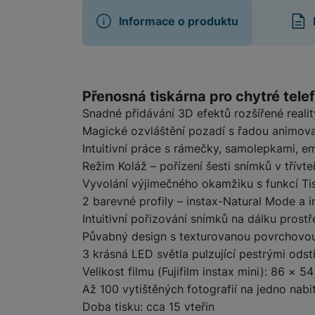
Informace o produktu
Marketingové cookies pou
na našich stránkách, tak n
Informace o produ
Přenosná tiskárna pro chytré telef
Snadné přidávání 3D efektů rozšířené reality
Magické ozvláštění pozadí s řadou animovan
Intuitivní práce s rámečky, samolepkami, e
Režim Koláž – pořízení šesti snímků v třívte
Vyvolání výjimečného okamžiku s funkcí Ti
2 barevné profily – instax-Natural Mode a 
Intuitivní pořizování snímků na dálku prost
Půvabný design s texturovanou povrchovou
3 krásná LED světla pulzující pestrými odst
Velikost filmu (Fujifilm instax mini): 86 ×
Až 100 vytištěných fotografií na jedno nabit
Doba tisku: cca 15 vteřin