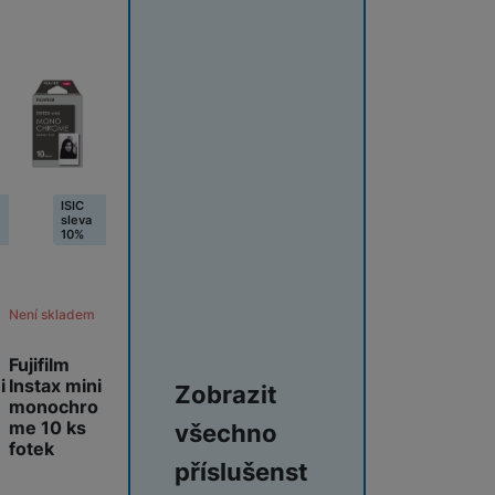
ISIC
sleva
10%
Není skladem
Fujifilm
i
Instax mini
Zobrazit
monochro
me 10 ks
všechno
fotek
příslušenst