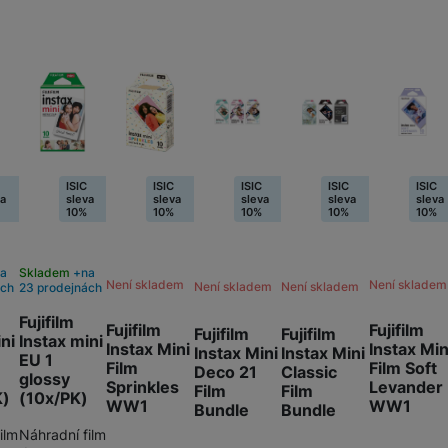
ISIC
ISIC
ISIC
ISIC
ISIC
va
sleva
sleva
sleva
sleva
sleva
10%
10%
10%
10%
10%
na
Skladem
na
Není skladem
Není skladem
Není skladem
Není skladem
ách
23 prodejnách
Fujifilm
Fujifilm
Fujifilm
Fujifilm
Fujifilm
ini
Instax mini
Instax Mini
Instax Min
Instax Mini
Instax Mini
EU 1
Film
Film Soft
Deco 21
Classic
glossy
Sprinkles
Levander
Film
Film
K)
(10x/PK)
WW1
WW1
Bundle
Bundle
ilm
Náhradní film