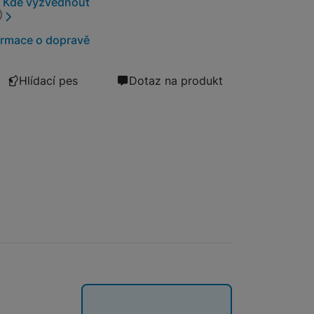
Kde vyzvednout
Videokamery
ormace o dopravě
Hlídací pes
Dotaz na produkt
Dalekohledy