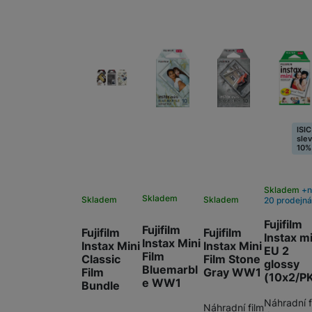
ISIC
sle
10%
Skladem
Skladem
Skladem
Skladem
20 prodejn
Fujifilm
Fujifilm
Fujifilm
Fujifilm
Instax m
Instax Mini
Instax Mini
Instax Mini
EU 2
Film
Classic
Film Stone
glossy
Bluemarbl
Film
Gray WW1
(10x2/P
e WW1
Bundle
Náhradní f
Náhradní film