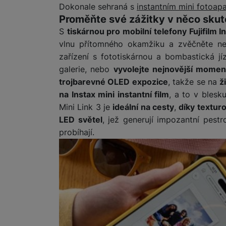
Dokonale sehraná s
instantním mini fotoap
Proměňte své zážitky v něco skut
S
tiskárnou pro mobilní telefony Fujifilm I
vlnu přítomného okamžiku a zvěčněte nej
zařízení s fototiskárnou a bombastická j
galerie, nebo
vyvolejte nejnovější momen
trojbarevné OLED expozice
, takže se na
ž
na Instax mini instantní film
, a to v blesk
Mini Link 3 je
ideální na cesty
,
díky textur
LED světel
, jež generují impozantní pestr
probíhají.