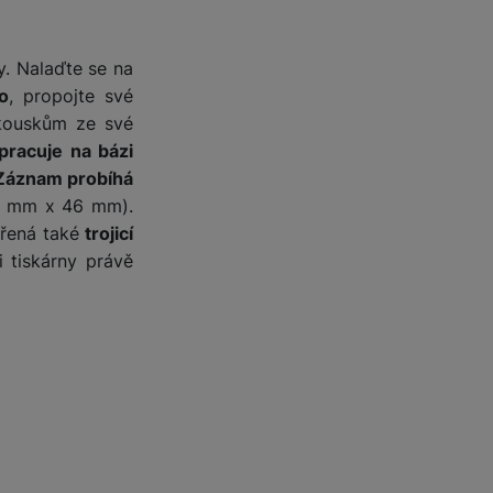
y. Nalaďte se na
io
, propojte své
 kouskům ze své
pracuje na bázi
Záznam probíhá
 62 mm x 46 mm).
třená také
trojicí
i tiskárny právě