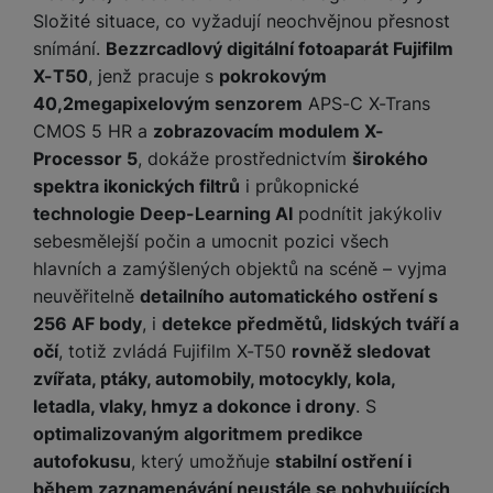
e
l
a
ti
o
j
y
Složité situace, co vyžadují neochvějnou přesnost
n
e
s
v
k
e
a
snímání.
Bezzrcadlový digitální fotoaparát Fujifilm
s
k
t
y
y
č
s
t
X-T50
, jenž pracuje s
pokrokovým
o
o
k
u
B
v
h
j
R
40,2megapixelovým senzorem
APS-C X-Trans
y
š
l
í
l
a
o
CMOS 5 HR a
zobrazovacím modulem X-
i
e
e
n
u
F
Processor 5
, dokáže prostřednictvím
širokého
č
s
N
d
y
t
P
ól
spektra ikonických filtrů
i průkopnické
k
k
a
y
p
e
ří
ie
y
technologie Deep-Learning AI
podnítit jakýkoliv
y
b
r
r
sl
M
D
íj
sebesmělejší počin a umocnit pozici všech
o
y
u
o
V
F
ig
e
hlavních a zamýšlených objektů na scéně – vyjma
t
š
bi
y
o
it
K
č
a
neuvěřitelně
detailního automatického ostření s
e
le
s
t
ál
l
k
b
n
256 AF body
, i
detekce předmětů, lidských tváří a
O
a
o
ní
á
y
l
st
u
očí
, totiž zvládá Fujifilm X-T50
rovněž sledovat
v
p
f
v
d
e
ví
tf
a
o
zvířata, ptáky, automobily, motocykly, kola,
o
e
o
t
p
it
č
u
letadla, vlaky, hmyz a dokonce i drony
. S
t
s
a
y
r
t
e
z
o
n
u
optimalizovaným algoritmem predikce
o
e
d
r
Kl
i
t
autofokusu
, který umožňuje
stabilní ostření i
m
rs
r
á
á
c
a
během zaznamenávání neustále se pohybujících
o