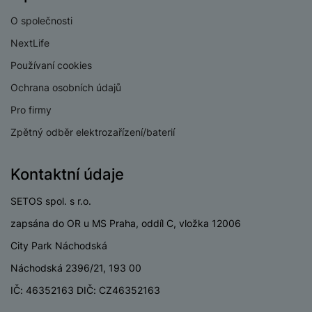
PODPORA PAMĚŤOVÝCH KARET
a
n
n
O společnosti
m
a
i
SD karta
Ano
e
bí
NextLife
c
r
je
e
SDHC karta
Ano
Používaní cookies
y
ní
m
Ochrana osobních údajů
SDXC karta
Ano
Pro firmy
MicroSD
Ne
Zpětný odběr elektrozařízení/baterií
Kontaktní údaje
BALENÍ
SETOS spol. s r.o.
Hmotnost balení
910 g
zapsána do OR u MS Praha, oddíl C, vložka 12006
City Park Náchodská
Délka balení
19 CM
Náchodská 2396/21, 193 00
Šířka balení
17,5 CM
IČ: 46352163 DIČ: CZ46352163
Výška balení
11,4 CM