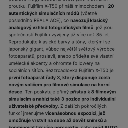
o
r
y
ří
K
Povoleno
proutku. Fujifilm X-T50 přináší mimochodem i
20
R
n
y
/
s
a
y
autentických simulačních módů
(včetně
e
a
n
l
b
c
posledního REALA ACE), co
navozují klasický
p
o
u
Díky těmto cookies vám práci s naším webem dokážeme ještě
e
h
P
analogový vzhled fotografických filmů
, jež jsou
ř
Analytické
s
Analytické
-
abychom věděli, jak se na webu chováte, a mohli
zpříjemnit. Dokážeme si zapamatovat vaše nastavení, mohou
š
l
l
ří
e
společností Fujifilm vyvíjeny již více než 85 let.
náš web dále zlepšovat
.
i
vám pomoci s vyplňováním formulářů, umožní nám zobrazit
e
y
o
s
Povoleno
d
služby jako je chat a podobně.
č
n
Reprodukujte klasické barvy a tóny, kterými se
n
l
s
R
e
s
japonský gigant, vůbec největší světový výrobce
a
u
á
e
d
t
fotoaparátů, proslavil, anebo přidejte své vlastní
b
š
Tyto cookies nám umožňují měření výkonu našeho webu i
d
d
a
v
Marketingové
íj
e
Marketingové
-
abychom vás neobtěžovali nevhodnou
umělecké akcenty a ohromte followery na
našich reklamních kampaní. Jejich pomocí určujeme počet
k
u
t
í
reklamou
.
e
n
návštěv a zdroje návštěv našich internetových stránek. Data
sociálních sítích. Bezzrcadlovka Fujifilm X-T50 je
y
k
p
Povoleno
získaná pomocí těchto cookies zpracováváme souhrnně a
č
s
P
první fotoaparát řady X, který disponuje zcela
c
r
F
anonymně, takže nejsme schopni identifikovat konkrétní
k
t
T
ří
e
novým voličem pro filmové simulace na horní
o
l
uživatele našeho webu.
y
v
e
s
Marketingové cookies používáme my nebo naši partneři,
desce
. Ten poskytuje přímý
přístup k 8 filmovým
t
a
í
l
l
abychom vám mohli zobrazit vhodné obsahy nebo reklamy jak
a
S
s
simulacím a nabízí také 3 pozice pro individuální
p
e
u
na našich stránkách, tak na stránkách třetích stran.
b
íť
h
uživatelské předvolby
. Z dalších pokročilých
r
k
š
l
o
d
o
funkcí jmenujme
vícenásobnou expozici, jež
o
e
e
v
i
i
umožňuje vrstvit na sebe až devět snímků a
n
n
t
é
s
P
v
s
kombinovat tak více perspektiv
, nebo
mód AUTO,