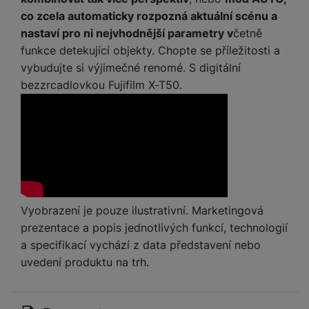
y
n
k
a
e
t
co zcela automaticky rozpozná aktuální scénu a
a
y
d
r
v
N
nastaví pro ni nejvhodnější parametry v
četně
b
t
í
a
E
funkce detekující objekty. Chopte se příležitosti a
íj
P
o
k
b
x
e
ří
vybudujte si výjimečné renomé. S digitální
r
d
íj
t
č
sl
bezzrcadlovkou Fujifilm X-T50.
y
o
e
e
k
u
m
č
r
y
š
B
á
k
n
(
e
a
c
y
í
2
n
t
í
H
3
st
e
L
m
D
0
ví
ri
o
s
D
V
p
e
k
p
d
)
r
a
á
Vyobrazení je pouze ilustrativní. Marketingová
o
is
o
n
t
t
prezentace a popis jednotlivých funkcí, technologií
N
k
A
a
o
ř
a
y
a specifikací vychází z data představení nebo
p
p
r
e
b
uvedení produktu na trh.
pl
á
y
E
b
íj
e
j
x
i
e
W
P
e
t
č
cí
a