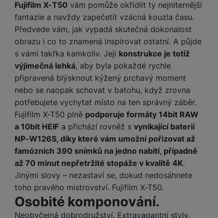
y
r
t
Fujifilm X-T50
vám pomůže okřídlit ty nejniternější
c
n
t
d
á
r
m
t
o
v
k
fantazie a navždy zapečetit vzácná kouzla času.
i
ř
O
in
s
a
o
k
m
í
y
c
e
Předvede vám, jak vypadá skutečná dokonalost
u
k
kl
š
ni
a
o
k
e
b
t
y
a
n
obrazu i co to znamená inspirovat ostatní. A půjde
t
bi
f
i
d
p
y
o
s vámi takřka kamkoliv. Její
konstrukce je totiž
ln
o
č
o
r
a
r
výjimečná lehká
, aby byla pokaždé rychle
í
t
e
o
o
b
y
t
připravená blýsknout kýžený prchavý moment
o
r
t
a
el
a
nebo se naopak schovat v batohu, když zrovna
L
S
o
a
t
e
p
e
potřebujete vychytat místo na ten správný záběr.
m
v
b
o
f
a
d
Fujifilm X-T50 plně
podporuje formáty 14bit RAW
a
é
le
h
o
r
n
rt
k
t
y
a 10bit HEIF
a přichází rovněž s
vynikající baterií
n
á
i
a
y
n
NP-W126S, díky které vám umožní pořizovat až
y
t
P
c
m
a
famózních 390 snímků na jedno nabití, případně
ů
ř
e
D
e
n
až 70 minut nepřetržité stopáže v kvalitě 4K
.
m
í
r
r
o
P
Jinými slovy – nezastaví se, dokud nedosáhnete
s
ž
y
t
N
r
l
toho pravého mistrovství. Fujifilm X-T50.
á
S
e
a
a
u
Osobité komponování.
D
k
t
b
b
č
š
a
y
a
o
í
Neobyčejná dobrodružství. Extravagantní styly.
k