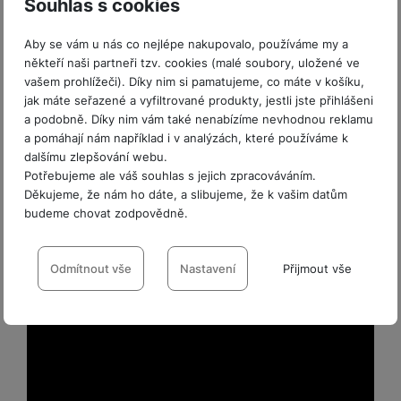
chytrých hodinek této značky). Praktická je také
Souhlas s cookies
a
m
v
e
P
bi
výdrž až 7 dní, respektive 7 nocí
, a to i se
a
B
e
e
ř
ln
M
b
e
Aby se vám u nás co nejlépe nakupovalo, používáme my a
zapnutým monitorováním SPO2.
č
s
í
í
y
a
z
někteří naši partneři tzv. cookies (malé soubory, uložené ve
k
ni
s
t
vašem prohlížeči). Díky nim si pamatujeme, co máte v košíku,
ši
t
d
y
c
l
el
jak máte seřazené a vyfiltrované produkty, jestli jste přihlášeni
a
o
r
e
u
e
a podobně. Díky nim vám také nenabízíme nevhodnou reklamu
p
h
á
k
š
f
a pomáhají nám například i v analýzách, které používáme k
o
y
t
t
e
o
dalšímu zlepšování webu.
dl
o
a
n
n
S
Potřebujeme ale váš souhlas s jejich zpracováváním.
o
v
bl
s
y
Děkujeme, že nám ho dáte, a slibujeme, že k vašim datům
l
ž
é
e
t
budeme chovat zodpovědně.
u
k
n
t
P
v
n
y
a
Nastavení souhlasů s kategoriemi
ů
ří
í
e
p
b
m
s
cookies
Odmítnout vše
Nastavení
Přijmout vše
p
č
o
íj
l
r
n
S
d
e
Technické
Technické
-
bez těchto cookies náš web nebude fungovat
.
u
o
í
I
m
č
VŽDY AKTIVNÍ
š
A
c
M
y
k
e
p
l
k
š
y
n
p
Technické cookies umožňují váš průchod nákupním košíkem,
o
a
s
Preferenční a rozšířené funkce
Preferenční a rozšířené funkce
-
abyste nemuseli vše
l
porovnávání produktů a další nezbytné funkce.
T
n
N
rt