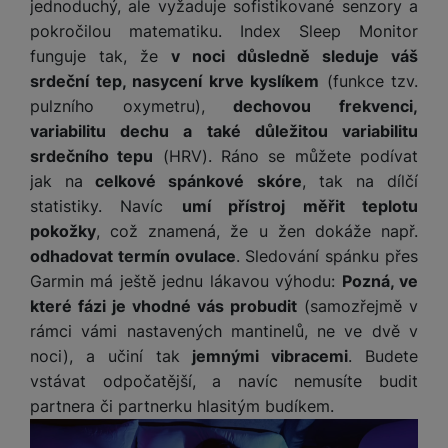
y
r
jednoduchý, ale vyžaduje sofistikované senzory a
t
c
n
t
d
á
r
m
t
o
v
pokročilou matematiku. Index Sleep Monitor
k
i
ř
O
in
s
a
o
k
m
í
y
funguje tak, že
v noci důsledně sleduje váš
c
e
u
k
kl
š
ni
a
o
k
srdeční tep, nasycení krve kyslíkem
(funkce tzv.
e
b
t
y
a
n
t
bi
f
i
d
p
y
pulzního oxymetru),
dechovou frekvenci,
o
ln
o
č
o
r
a
variabilitu dechu a také důležitou variabilitu
r
í
t
e
o
o
b
y
srdečního tepu
(HRV). Ráno se můžete podívat
t
o
r
t
a
jak na
celkové spánkové skóre
, tak na dílčí
el
a
L
S
o
a
t
e
p
statistiky. Navíc
umí přístroj měřit teplotu
e
m
v
b
o
f
a
d
pokožky
, což znamená, že u žen dokáže např.
a
é
le
h
o
r
n
odhadovat termín ovulace
. Sledování spánku přes
rt
k
t
y
n
á
i
Garmin má ještě jednu lákavou výhodu:
Pozná, ve
a
y
n
y
t
P
c
m
a
které fázi je vhodné vás probudit
(samozřejmě v
ů
ř
e
D
e
n
rámci vámi nastavených mantinelů, ne ve dvě v
m
í
r
r
o
P
noci), a učiní tak
jemnými vibracemi
. Budete
s
ž
y
t
N
r
vstávat odpočatější, a navíc nemusíte budit
l
á
S
e
a
a
u
partnera či partnerku hlasitým budíkem.
D
k
t
b
b
č
š
a
y
a
o
í
k