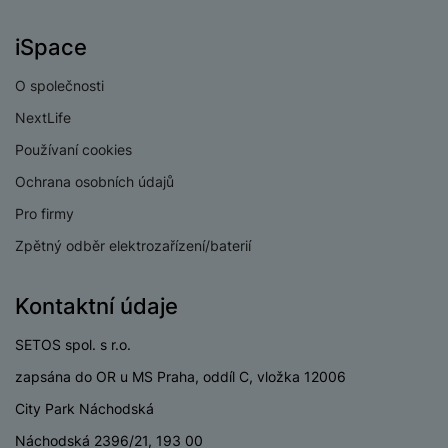
M
e
R
w
ti
ic
á
e
m
iSpace
H
r
m
r
é
e
o
e
b
di
O společnosti
r
S
č
a
a
ní
D
NextLife
k
n
m
X
J
y
k
Používaní cookies
y
C
e
p
y
ši
Ochrana osobních údajů
d
r
p
n
o
r
Pro firmy
H
o
F
o
e
Zpětný odběr elektrozařízení/baterií
r
r
d
r
á
a
v
n
z
m
ě
Kontaktní údaje
í
o
e
a
a
v
T
ví
SETOS spol. s r.o.
p
é
V
c
o
zapsána do OR u MS Praha, oddíl C, vložka 12006
b
e
č
A
a
z
City Park Náchodská
ít
u
t
a
a
Náchodská 2396/21, 193 00
d