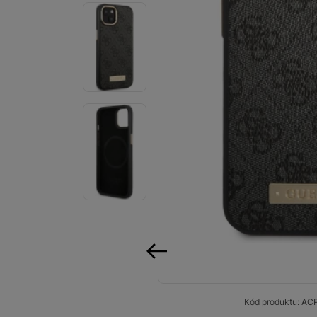
Smart
Ventilátory
Počítače a notebooky
Herní zóna
Péče o zdraví a tělo
Příslušenství
Dárkové poukázky iSpace
Vrácené zboží
předchozí
Kód produktu:
AC