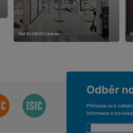
HM GLOBUS Liberec
O
Odběr n
Přihlaste se k odběr
informace o novinkác