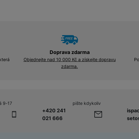
Adaptéry a předsádky
Kabely a redukce
HUB
Telekonvertory
Kabely
Baterie a napájecí adaptéry
Redukce
Doprava zdarma
která
Objednejte nad 10 000 Kč a získejte dopravu
Po
zdarma.
Příslušenství k domácím
Příslušenství pro lednice
spotřebičům
Příslušenství pro pračky a sušičky
á 9-17
pište kdykoliv
Příslušenství k vysavačům
+420 241
ispa
021 666
seto
Herní příslušenství
Herní monitory