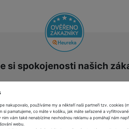
Jednorázové baterie
e si spokojenosti našich zák
s
odnocení zákazníků
00
%
Hodnocení zákazníků
100
%
še OK
Nízká cena ně lehce
znervózňovala, jestli ve zboží
pe nakupovalo, používáme my a někteří naši partneři tzv. cookies (
nějaký háček, ale nebyl,
m si pamatujeme, co máte v košíku, jak máte seřazené a vyfiltrované p
Ověřený zákazník
dorazilo originální zboží v
ky nim vám také nenabízíme nevhodnou reklamu a pomáhají nám napřík
31. 7. 2026
původním neporušeném balení.
šování webu.