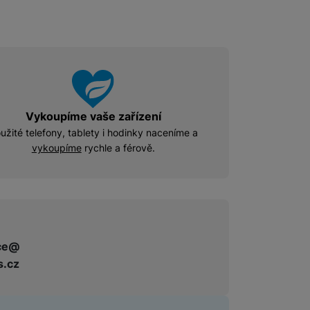
Příslušenství pro Mac
Disky/nosiče dat
Flash disky
Externí HDD disky
Paměťové karty
Externí SSD disky
Vykoupíme vaše zařízení
užité telefony, tablety i hodinky naceníme a
vykoupíme
rychle a férově.
SSD disky
Příslušenství pro audio
Pouzdra pro Airpods
ce@
s.cz
Příslušenství pro televize
Dálkové ovladače