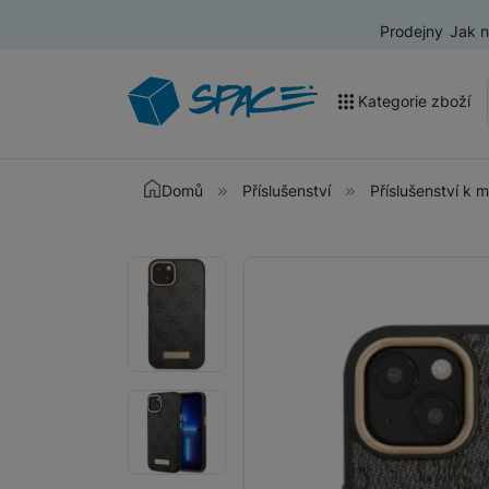
Prodejny
Jak 
Kategorie zboží
Akce a výprodej
Domů
Příslušenství
Příslušenství k 
Mobilní telefony
Fotografie
Fotografie
Nositelná elektronika
Televize
Audio
Domácí spotřebiče
Tablety
Foto