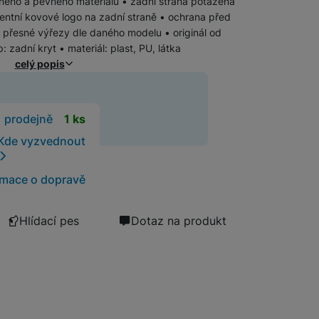
žného a pevného materiálu • zadní strana potažená
entní kovové logo na zadní straně • ochrana před
 přesné výřezy dle daného modelu • originál od
Software
Klávesnice
zadní kryt • materiál: plast, PU, látka
celý popis
Myši a podložky pod myš
Nabíječky
Nabíječky do auta
Trackpady
t
1 prodejně
1 ks
Bezdrátové nabíječky
Kde vyzvednout
Nabíjecí stojánky
Nabíječky k chytrým hodinkám
rmace o dopravě
Rychlonabíječky
Příslušenství pro Apple
Hlídací pes
Dotaz na produkt
Příslušenství pro iPhone
Síťové nabíječky (230 V)
Příslušenství pro iPad
Příslušenství pro AirPods
Příslušenství pro Apple Watch