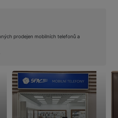
žíváme my nebo naši partneři, abychom vám mohli zobrazit vhodné
a stránkách třetích stran.
nných prodejen mobilních telefonů a