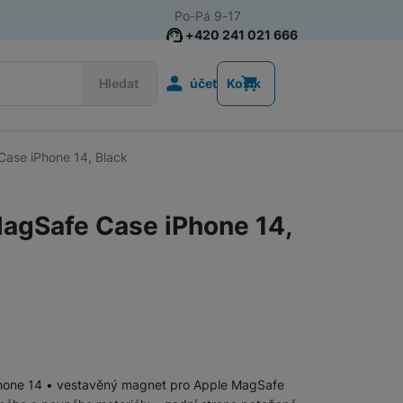
Po-Pá 9-17
+420 241 021 666
Uživatelská s
Hledat
účet
Košík
ase iPhone 14, Black
Příslušenství k chytrým
Řemínky k chytrým hodinkám
hodinkám
agSafe Case iPhone 14,
Nabíječky k chytrým hodinkám
Ochranná skla pro chytré hodinky
Příslušenství k počítačům a
Pouzdra, brašny a batohy na notebooky
notebookům
Phone 14 • vestavěný magnet pro Apple MagSafe
Routery