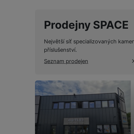
Marketingové cookies pou
Prodejny SPACE
na našich stránkách, tak n
Největší síť specializovaných kame
příslušenství.
Seznam prodejen