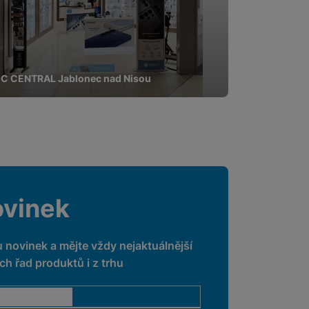
C CENTRAL Jablonec nad Nisou
ovinek
u novinek a mějte vždy nejaktuálnější
h řad produktů i z trhu