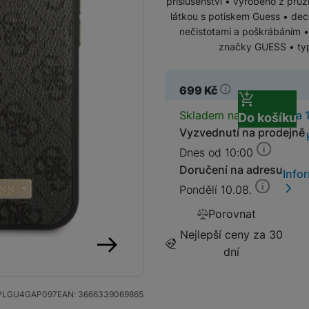
příslušenství • vyrobeno z pru
látkou s potiskem Guess • dec
nečistotami a poškrábáním •
SIM karty
Držáky a stojany pro tablety
značky GUESS • typ: 
Klávesnice k tabletům
Příslušenství k
Stativy
699
Kč
fotoaparátům
Dostupnos
Skladem na prodejně
na 
Do košíku
Blesky
Vyzvednutí na prodejně
Dnes od 10:00
Mikrofony
Fotopouzdra a batohy
Doručení na adresu
Info
Pondělí 10.08.
Sluneční clony
Fólie Mobile Outfitters
Porovnat
Nejlepší ceny za 30
Filtry
dní
následující
Krytky
PLGU4GAP097
EAN:
3666339069865