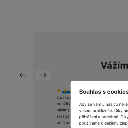
Vážím
předchozí
následující
Souhlas s cookie
Hodnocení zákazníků
100
%
H
1
Opakovaně jsem kupoval
V
použitý telefon, který byl
Aby se vám u nás co nejlé
minimálně opotřebovaný,žádné
vašem prohlížeči). Díky ni
škrábance nebo jinak
přihlášeni a podobně. Dí
poškozený. Výhodná
používáme k dalšímu zlep