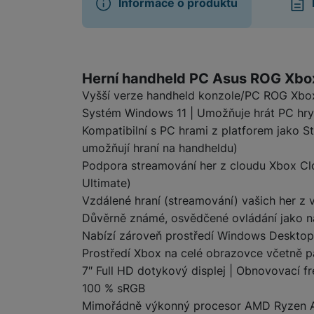
Informace o produktu
Informace o produ
Herní handheld PC Asus ROG Xbo
Vyšší verze handheld konzole/PC ROG Xbox
Systém Windows 11 | Umožňuje hrát PC hry 
Kompatibilní s PC hrami z platforem jako S
umožňují hraní na handheldu)
Podpora streamování her z cloudu Xbox Cl
Ultimate)
Vzdálené hraní (streamování) vašich her z
Důvěrně známé, osvědčené ovládání jako n
Nabízí zároveň prostředí Windows Desktop 
Prostředí Xbox na celé obrazovce včetně 
7″ Full HD dotykový displej | Obnovovací 
100 % sRGB
Mimořádně výkonný procesor AMD Ryzen AI