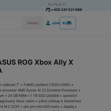
Po-Pá 9-17
+420 241 021 666
Uživatelská s
Hledat
účet
Košík
Herní projektory
ASUS ROG Xbox Ally X
A
 velikosti 7” • FullHD rozlišení (1920×1080) •
• procesor AMD Ryzen AI Z2 Extreme Processor •
um • 24 GB RAM • 1 TB SSD úložiště • operační
egrovaný Xbox režim • přímý přístup k GamePass
d M.2 2230 • slot pro microSD kartu • displej s