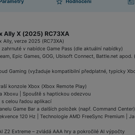
Parametry
Hodnocení
ktu
x Ally X (2025) RC73XA
 Ally, verze 2025 (RC73XA)
zahrnuté v nabídce Game Pass (dle aktuální nabídky)
team, Epic Games, GOG, Ubisoft Connect, Battle.net apod.
oud Gaming (vyžaduje kompatibilní předplatné, typicky X
 vaší konzole Xbox (Xbox Remote Play)
a Xboxu | Spouště s haptickou odezvou
s celou řadou aplikací
panelu Game Bar a dalších položek (např. Command Center)
frekvence 120 Hz | Technologie AMD FreeSync Premium | Jas
 Z2 Extreme – zvládá AAA hry a pokročilé AI výpočty