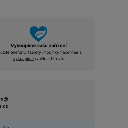
Vykoupíme vaše zařízení
užité telefony, tablety i hodinky naceníme a
vykoupíme
rychle a férově.
ce@
s.cz