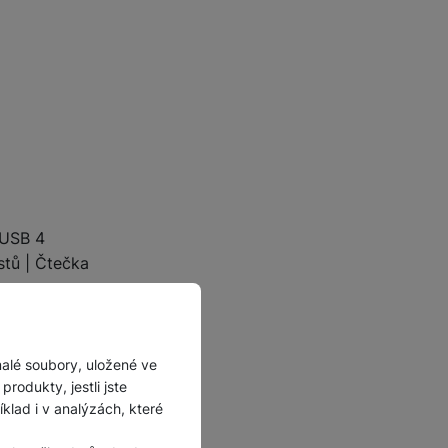
 USB 4
stů | Čtečka
malé soubory, uložené ve
rodukty, jestli jste
lad i v analýzách, které
olové prostředí