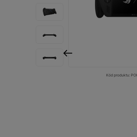
Smart
Ventilátory
Počítače a notebooky
Herní zóna
Péče o zdraví a tělo
předchozí
Příslušenství
Kód produktu:
PO
Dárkové poukázky iSpace
Vrácené zboží