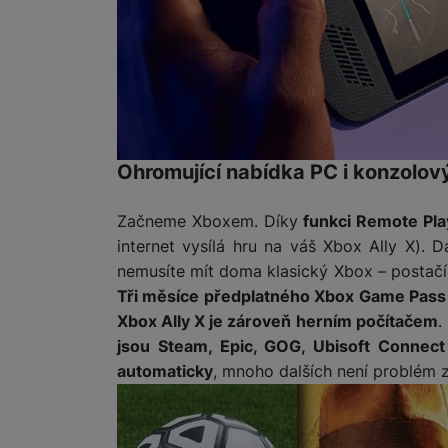
Marketingové cookies pou
na našich stránkách, tak n
Ohromující nabídka PC i konzolov
Začneme Xboxem. Díky
funkci Remote Pla
internet vysílá hru na váš Xbox Ally X). 
nemusíte mít doma klasický Xbox – postačí
Tři měsíce předplatného Xbox Game Pas
Xbox Ally X je zároveň herním počítačem
.
jsou Steam, Epic, GOG, Ubisoft Connect
automaticky
, mnoho dalších není problém 