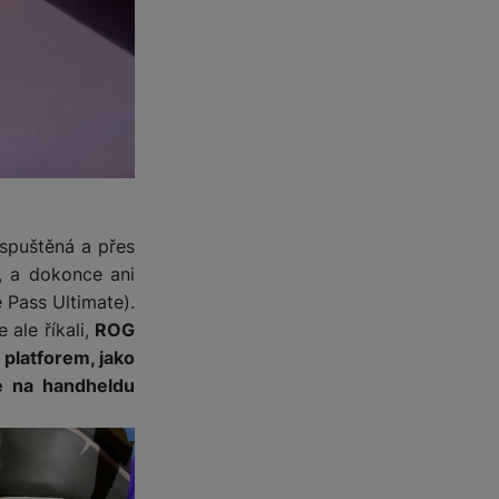
 obsahy nebo reklamy jak
 spuštěná a přes
e, a dokonce ani
Pass Ultimate).
 ale říkali,
ROG
platforem, jako
e na handheldu