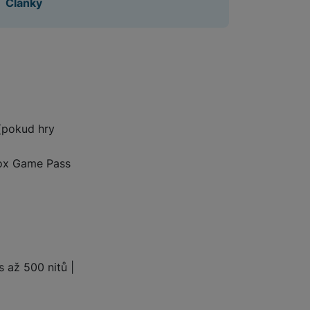
Články
 (pokud hry
box Game Pass
 až 500 nitů |