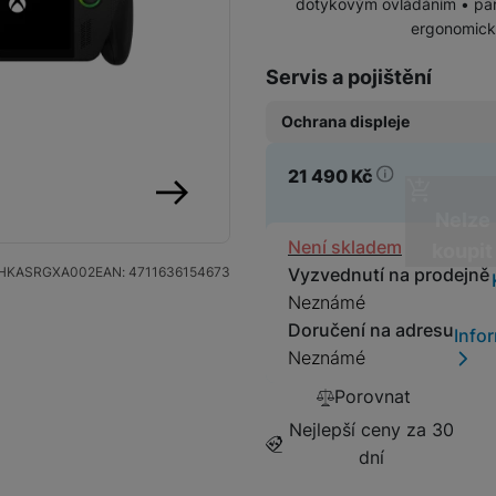
dotykovým ovládáním • panel
ergonomick
Dokovací stanice
Herní sluchátka
Servis a pojištění
Herní myši
Ochrana displeje
Herní klávesnice
21 490
Kč
Základní fólie (Neviditeln
599
Kč
Nelze
následující
Herní a počítačové židle
Dostupnos
Není skladem
koupit
HKASRGXA002
EAN:
4711636154673
Vyzvednutí na prodejně
Herní stoly
Neznámé
Doručení na adresu
Info
Neznámé
Porovnat
Nejlepší ceny za 30
dní