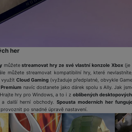
žíváme my nebo naši partneři, abychom vám mohli zobrazit vhodné
a stránkách třetích stran.
ých her
y
můžete
streamovat hry ze své vlastní konzole Xbox
(je
Dále můžete streamovat kompatibilní hry, které nevlastnít
 využít
Cloud Gaming
(vyžaduje předplatné, obvykle Game 
s Premium
navíc dostanete jako dárek spolu s Ally. Jak jsme
 Hrajte hry pro Windows, a to i z
oblíbených desktopových 
a další herní obchody.
Spousta moderních her funguj
zprovoznit po snadné úpravě nastavení.