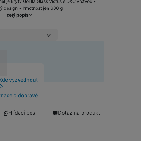
 je krytý Gorilla Glass Victus s DXC vrstvou •
ý design • hmotnost jen 600 g
celý popis
Ochranná fólie chrání displej konzole před po
á ochrana displeje)
t
Kde vyzvednout
rmace o dopravě
Hlídací pes
Dotaz na produkt