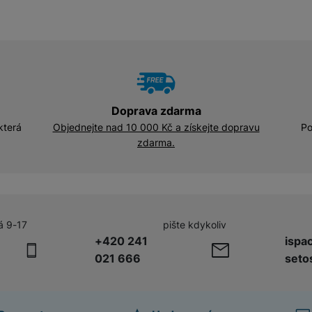
Doprava zdarma
která
Objednejte nad 10 000 Kč a získejte dopravu
Po
zdarma.
á 9-17
pište kdykoliv
+420 241
ispa
021 666
seto