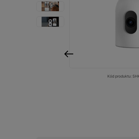
Smart
Ventilátory
Počítače a notebooky
Herní zóna
Péče o zdraví a tělo
předchozí
Příslušenství
Kód produktu:
SH
Dárkové poukázky iSpace
Vrácené zboží