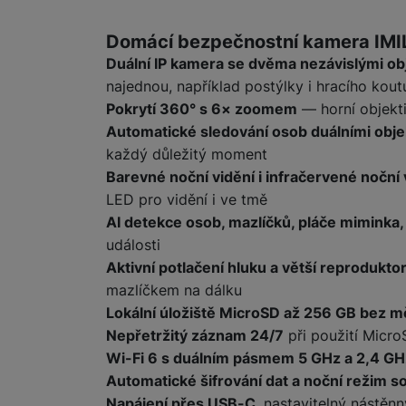
Informace o produ
Domácí bezpečnostní kamera IM
Duální IP kamera se dvěma nezávislými o
najednou, například postýlky i hracího kout
Pokrytí 360° s 6× zoomem
— horní objekti
Automatické sledování osob duálními obje
každý důležitý moment
Barevné noční vidění i infračervené noční 
LED pro vidění i ve tmě
AI detekce osob, mazlíčků, pláče miminka,
události
Aktivní potlačení hluku a větší reprodukto
mazlíčkem na dálku
Lokální úložiště MicroSD až 256 GB bez m
Nepřetržitý záznam 24/7
při použití Micro
Wi-Fi 6 s duálním pásmem 5 GHz a 2,4 GH
Automatické šifrování dat a noční režim 
Napájení přes USB-C
, nastavitelný nástěnn