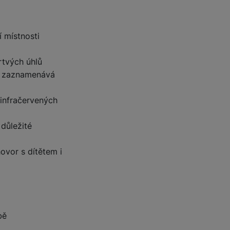
 místnosti
rtvých úhlů
a zaznamenává
infračervených
důležité
vor s dítětem i
bě