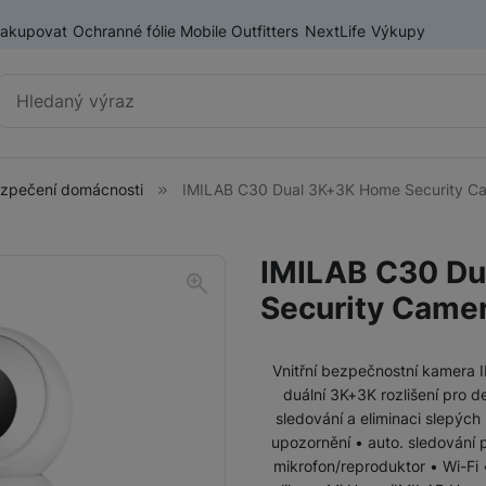
nakupovat
Ochranné fólie Mobile Outfitters
NextLife
Výkupy
Vyhledávání
zpečení domácnosti
IMILAB C30 Dual 3K+3K Home Security C
Elektrokoloběžky
Elektrokoloběžky Xiaomi
IMILAB C30 D
Elektrokoloběžky Sencor
Security Came
Příslušenství pro elektrokoloběžky
Vnitřní bezpečnostní kamera
duální 3K+3K rozlišení pro de
Smart toys a gadgety
sledování a eliminaci slepýc
upozornění • auto. sledování
mikrofon/reproduktor • Wi-Fi