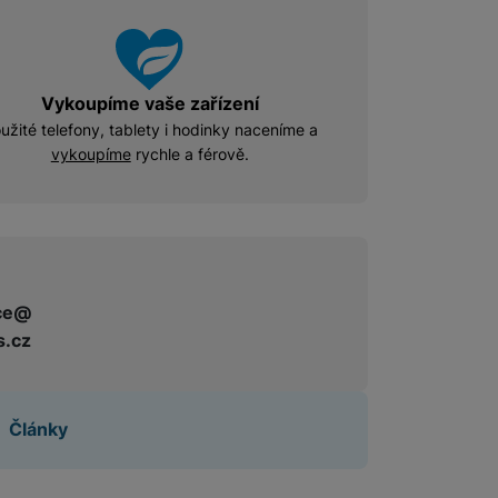
Vykoupíme vaše zařízení
užité telefony, tablety i hodinky naceníme a
vykoupíme
rychle a férově.
ce@
s.cz
Články