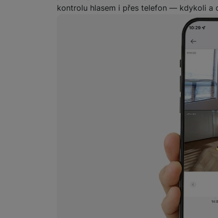
kontrolu hlasem i přes telefon — kdykoli a 
Marketingové cookies pou
na našich stránkách, tak n