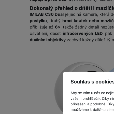
Dokonalý přehled o dítěti i mazlíč
IMILAB C30 Dual
je jediná kamera, která d
postýlku
, druhý
hrací koutek nebo mazlíč
přibližuje až
6×
, takže žádný detail nezůst
osvětlení, deset
infračervených LED
pak z
duálními objektivy
zachytí každý důležitý 
Souhlas s cookie
Aby se vám u nás co nejlé
vašem prohlížeči). Díky ni
přihlášeni a podobně. Dí
používáme k dalšímu zlep