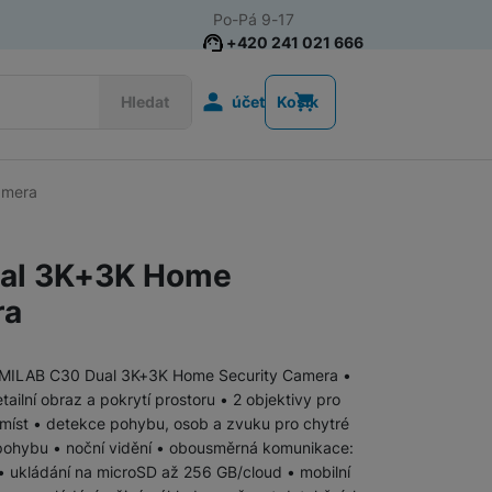
Po-Pá 9-17
+420 241 021 666
Uživatelská s
Hledat
účet
Košík
amera
Smart Home
Smart Spotřebiče
ual 3K+3K Home
Chytré zásuvky
ra
Difuzéry
Zabezpečení domácnosti
 IMILAB C30 Dual 3K+3K Home Security Camera •
Chytré domácí vychytávky
tailní obraz a pokrytí prostoru • 2 objektivy pro
Kalkulačky
h míst • detekce pohybu, osob a zvuku pro chytré
 pohybu • noční vidění • obousměrná komunikace:
Smart osvětlení
 • ukládání na microSD až 256 GB/cloud • mobilní