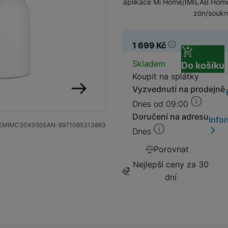
aplikace Mi Home/IMILAB Home 
zón/soukr
Streamování
1 699
Kč
Dostupnos
Skladem
Do košíku
Koupit na splátky
Vyzvednutí na prodejně
Lokátory
Dnes od 09:00
následující
Doručení na adresu
Info
KMIMC30X050
EAN:
6971085313863
Dnes
Porovnat
Nejlepší ceny za 30
dní