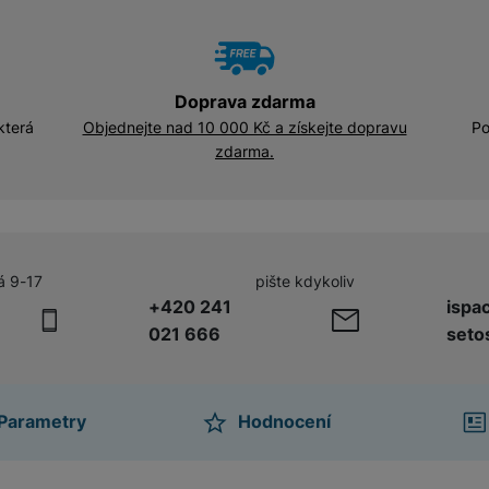
Doprava zdarma
která
Objednejte nad 10 000 Kč a získejte dopravu
Po
zdarma.
á 9-17
pište kdykoliv
+420 241
ispa
021 666
seto
Parametry
Hodnocení