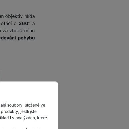
n objektiv hlídá
e otáčí o
360°
a
i za zhoršeného
edování pohybu
malé soubory, uložené ve
rodukty, jestli jste
lad i v analýzách, které