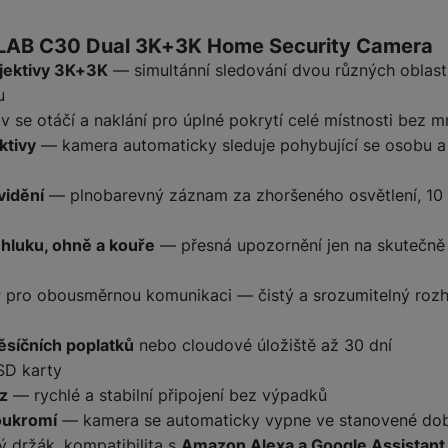
ktu
ILAB C30 Dual 3K+3K Home Security Camera
bjektivy 3K+3K
— simultánní sledování dvou různých oblastí
u
v se otáčí a naklání pro úplné pokrytí celé místnosti bez m
ktivy
— kamera automaticky sleduje pohybující se osobu 
vidění
— plnobarevný záznam za zhoršeného osvětlení, 10 
 hluku, ohně a kouře
— přesná upozornění jen na skutečně 
r
pro obousměrnou komunikaci — čistý a srozumitelný rozho
ěsíčních poplatků
nebo cloudové úložiště až 30 dní
SD karty
z
— rychlé a stabilní připojení bez výpadků
soukromí
— kamera se automaticky vypne ve stanovené do
ý držák, kompatibilita s
Amazon Alexa a Google Assistant