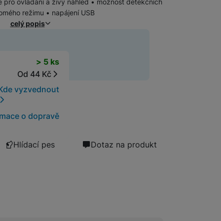
pro ovládání a živý náhled • možnost detekčních
Chytré chovatelské potřeby
omého režimu • napájení USB
GPS navigace
celý popis
Autonavigace
Meteostanice
Cyklopočítače a cyklonavigace
t
> 5 ks
Přenosné kompresory
Od 44 Kč
Kde vyzvednout
Auto-moto
rmace o dopravě
Hlídací pes
Dotaz na produkt