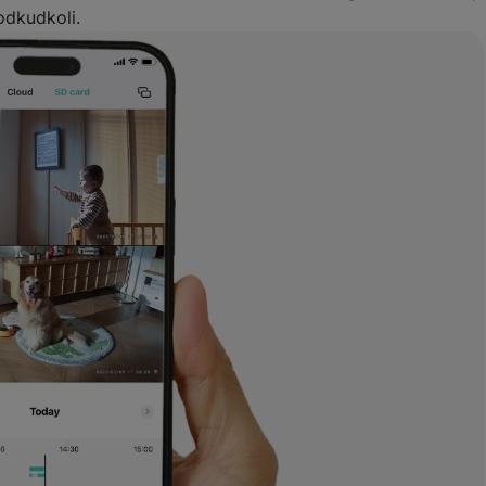
odkudkoli.
žíváme my nebo naši partneři, abychom vám mohli zobrazit vhodné
a stránkách třetích stran.