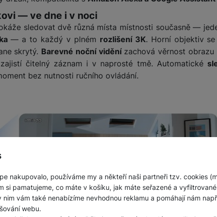
kovi — ve dne i v noci
okáže sledovat dvě různá místa místnosti současně — jede
ka
— a to každý v plném
rozlišení 3K
. Horní objektiv s
ane skrytý.
Barevné noční vidění
zachová věrnost obrazu 
ajistí čitelný záznam i v naprosté tmě. Automatické
sl
moment bez nutnosti ručního ovládání.
s
pe nakupovalo, používáme my a někteří naši partneři tzv. cookies (
m si pamatujeme, co máte v košíku, jak máte seřazené a vyfiltrované p
ky nim vám také nenabízíme nevhodnou reklamu a pomáhají nám napřík
šování webu.