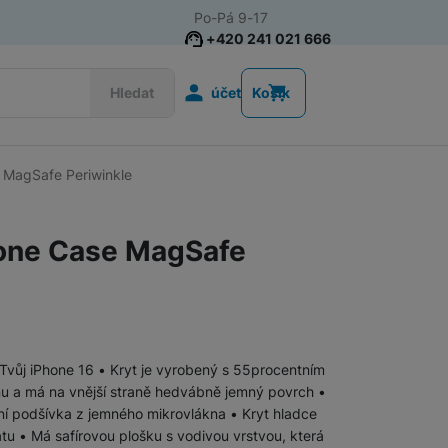
Po-Pá 9-17
+420 241 021 666
Uživatelská s
Hledat
účet
Košík
e MagSafe Periwinkle
Příslušenství k chytrým
Řemínky k chytrým hodinkám
hodinkám
cone Case MagSafe
Nabíječky k chytrým hodinkám
Ochranná skla pro chytré hodinky
 Tvůj iPhone 16 • Kryt je vyrobený s 55procentním
Příslušenství k počítačům a
Pouzdra, brašny a batohy na notebooky
u a má na vnější straně hedvábně jemný povrch •
notebookům
rání podšívka z jemného mikrovlákna • Kryt hladce
tu • Má safírovou plošku s vodivou vrstvou, která
Routery