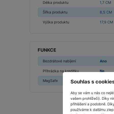
Délka produktu
1,7 CM
Šířka produktu
8,5 CM
Výška produktu
17,9 CM
FUNKCE
Bezdrátové nabíjení
Ano
Přihrádka na kreditku
Ne
MagSafe
Ano
Souhlas s cookie
Aby se vám u nás co nejlé
vašem prohlížeči). Díky ni
přihlášeni a podobně. Dí
používáme k dalšímu zlep