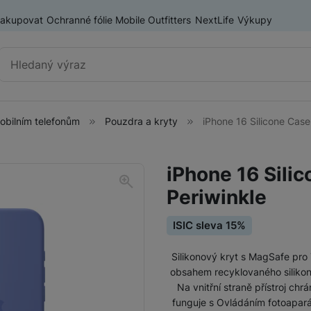
nakupovat
Ochranné fólie Mobile Outfitters
NextLife
Výkupy
Vyhledávání
mobilním telefonům
Pouzdra a kryty
iPhone 16 Silicone Cas
Příslušenství k mobilním
Pouzdra a kryty
telefonům
iPhone 16 Sili
Fólie a tvrzená skla
Periwinkle
Baterie pro mobilní telefony
Držáky, stativy a selfie tyče
ISIC sleva 15%
SIM karty
Silikonový kryt s MagSafe pro
Příslušenství k tabletům
Pouzdra a obaly pro tablety
obsahem recyklovaného silikon
Na vnitřní straně přístroj ch
Tiskárny pro mobilní telefony
funguje s Ovládáním fotoapará
Ochranné fólie a tvrzená skla pro tablety