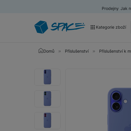
Prodejny
Jak 
Kategorie zboží
Akce a výprodej
Domů
Příslušenství
Příslušenství k 
Mobilní telefony
Fotografie
Fotografie
Nositelná elektronika
Televize
Audio
Domácí spotřebiče
Tablety
Foto