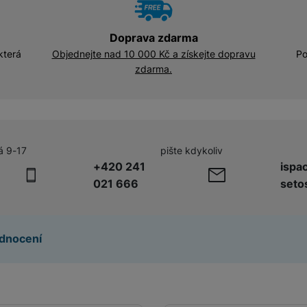
Adaptéry a předsádky
Kabely a redukce
HUB
Doprava zdarma
Telekonvertory
která
Objednejte nad 10 000 Kč a získejte dopravu
Po
zdarma.
Kabely
Baterie a napájecí adaptéry
Redukce
á 9-17
pište kdykoliv
Příslušenství k domácím
+420 241
ispa
Příslušenství pro lednice
spotřebičům
021 666
seto
Příslušenství pro pračky a sušičky
dnocení
Příslušenství k vysavačům
Herní příslušenství
Herní monitory