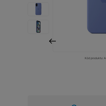
Smart
Ventilátory
Počítače a notebooky
Herní zóna
Péče o zdraví a tělo
předchozí
Příslušenství
Kód produktu:
A
Dárkové poukázky iSpace
Vrácené zboží