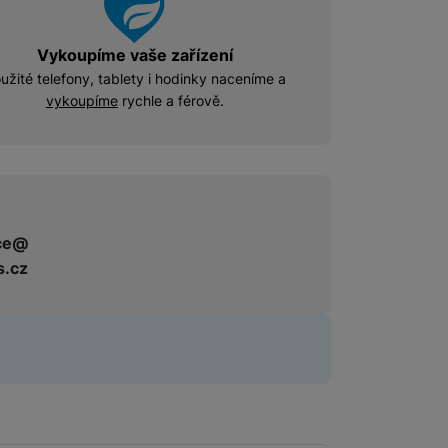
Příslušenství pro Mac
Disky/nosiče dat
Flash disky
Vykoupíme vaše zařízení
užité telefony, tablety i hodinky naceníme a
vykoupíme
rychle a férově.
Externí HDD disky
Paměťové karty
Externí SSD disky
SSD disky
Příslušenství pro audio
ce@
Pouzdra pro Airpods
s.cz
Příslušenství pro televize
Dálkové ovladače