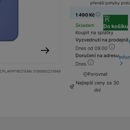
přenáší pohyby prstu
SIM karty
Držáky a stojany pro tablety
1 490
Kč
Dostupnos
Skladem
Do košíku
Klávesnice k tabletům
Koupit na splátky
Příslušenství k
Stativy
Vyzvednutí na prodejně
fotoaparátům
Dnes od 09:00
Blesky
Doručení na adresu
Info
následující
Dnes
Mikrofony
Fotopouzdra a batohy
CPLAPIP16021
EAN:
0195950231649
Porovnat
Nejlepší ceny za 30
Sluneční clony
Fólie Mobile Outfitters
dní
Filtry
Krytky