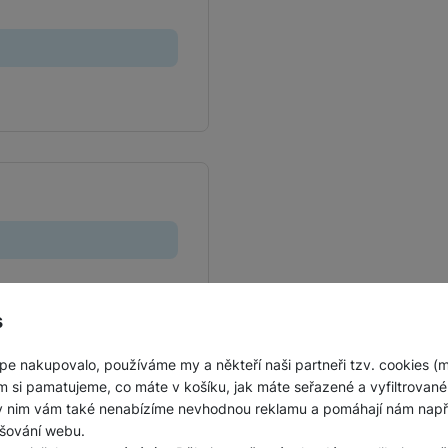
Jednorázové baterie
s
pe nakupovalo, používáme my a někteří naši partneři tzv. cookies (
m si pamatujeme, co máte v košíku, jak máte seřazené a vyfiltrované p
ky nim vám také nenabízíme nevhodnou reklamu a pomáhají nám napřík
šování webu.