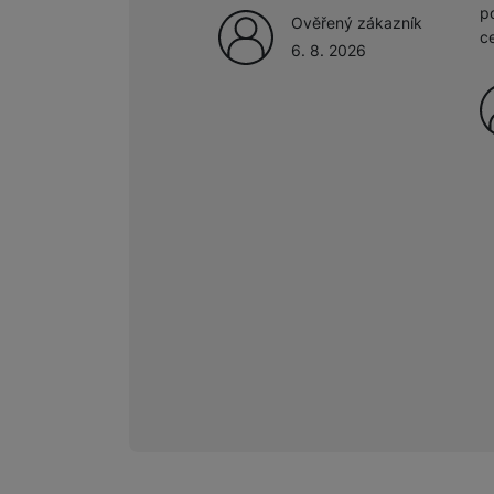
p
Ověřený zákazník
c
6. 8. 2026
Marketingové cookies pou
na našich stránkách, tak n