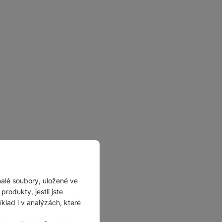
Příslušenství pro
autokamery
malé soubory, uložené ve
rodukty, jestli jste
lad i v analýzách, které