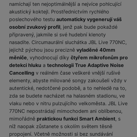
y
r
t
c
namíchají ten nejoptimálnější a nejvíce pohlcující
n
t
d
á
r
m
t
o
v
k
i
ř
akustický koktejl. Prostřednictvím rychlého
O
in
s
a
o
k
m
í
y
c
e
u
k
kl
š
poslechového testu
automaticky vygenerují váš
ni
a
o
k
e
b
t
y
a
n
t
osobní zvukový profil
, jenž pak bude pokaždé
bi
f
i
d
p
y
o
připravený, jakmile si své hudební klenoty
ln
o
č
o
r
a
r
í
nasadíte. Circumaurální sluchátka JBL Live 770NC,
t
e
o
o
b
y
t
o
jejichž pýchou jsou precizně
vyladěné 40mm
r
t
a
el
a
L
měniče
, vyhodnocují díky
čtyřem mikrofonům pro
S
o
a
t
e
p
e
detekci hluku
a
technologii True Adaptive Noise
m
v
b
o
f
a
d
a
é
le
h
Cancelling
v reálném čase veškeré vnější rušivé
o
r
n
rt
k
t
y
elementy, abyste milované songy zakoušeli vždy v
n
á
i
a
y
n
autentické, nedotčené podobě, a to nehledě na to,
y
t
P
c
m
a
zda se budete nacházet na halasném stadionu, ve
ů
ř
e
D
e
n
m
vlaku nebo v nitru pulzujícího velkoměsta. JBL Live
í
r
r
o
P
s
770NC nepostrádají mimochodem ani oblíbenou,
ž
y
t
N
r
l
á
S
mimořádně
praktickou funkci Smart Ambient
, s
e
a
a
u
D
k
t
níž naopak zůstanete s okolím světem těsně
b
b
č
š
a
y
a
o
propojení. Včetně možnosti si bez sundávání
í
k