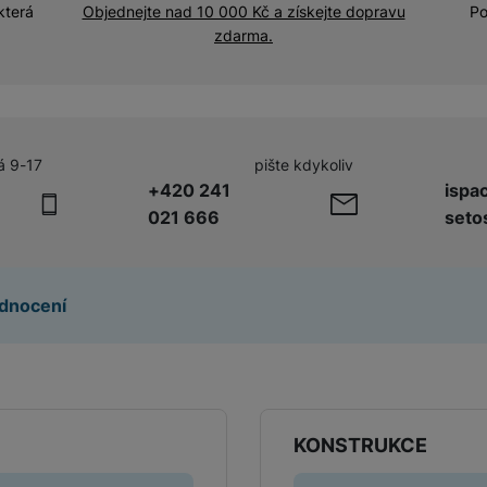
Adaptéry a předsádky
která
Objednejte nad 10 000 Kč a získejte dopravu
Po
zdarma.
Kabely a redukce
HUB
Telekonvertory
Kabely
Baterie a napájecí adaptéry
á 9-17
pište kdykoliv
Redukce
+420 241
ispa
021 666
seto
Příslušenství k domácím
Příslušenství pro lednice
spotřebičům
dnocení
Příslušenství pro pračky a sušičky
Příslušenství k vysavačům
KONSTRUKCE
Herní příslušenství
Herní monitory