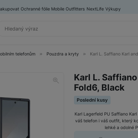
nakupovat
Ochranné fólie Mobile Outfitters
NextLife
Výkupy
Vyhledávání
mobilním telefonům
Pouzdra a kryty
Karl L. Saffiano Karl a
Příslušenství k mobilním
Pouzdra a kryty
telefonům
Karl L. Saffian
Fólie a tvrzená skla
Fold6, Black
Baterie pro mobilní telefony
Držáky, stativy a selfie tyče
Poslední kusy
SIM karty
Karl Lagerfeld PU Saffiano Kar
Příslušenství k tabletům
Pouzdra a obaly pro tablety
váš telefon i váš outfit, který
lehké a odolné 
Tiskárny pro mobilní telefony
Ochranné fólie a tvrzená skla pro tablety