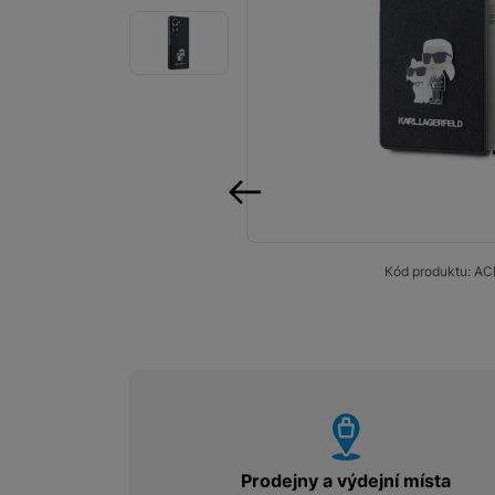
Smart
Ventilátory
Počítače a notebooky
Herní zóna
Péče o zdraví a tělo
předchozí
Příslušenství
Kód produktu:
AC
Dárkové poukázky iSpace
Vrácené zboží
vyhody
Prodejny a výdejní místa