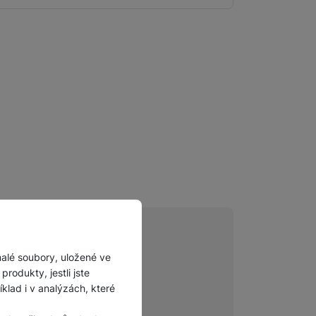
Příslušenství pro
autokamery
malé soubory, uložené ve
rodukty, jestli jste
azníků
lad i v analýzách, které