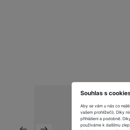
Souhlas s cookie
Aby se vám u nás co nejlé
vašem prohlížeči). Díky ni
Vážím
přihlášeni a podobně. Dí
používáme k dalšímu zlep