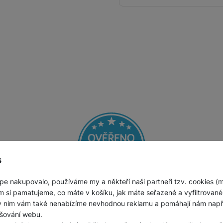
Jednorázové baterie
s
pe nakupovalo, používáme my a někteří naši partneři tzv. cookies (
m si pamatujeme, co máte v košíku, jak máte seřazené a vyfiltrované p
e si spokojenosti našich zák
ky nim vám také nenabízíme nevhodnou reklamu a pomáhají nám napřík
šování webu.