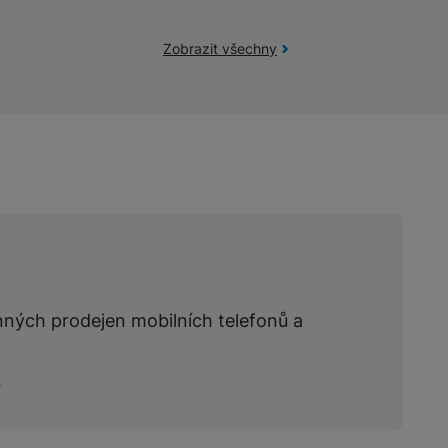
Zobrazit všechny
žíváme my nebo naši partneři, abychom vám mohli zobrazit vhodné
a stránkách třetích stran.
nných prodejen mobilních telefonů a