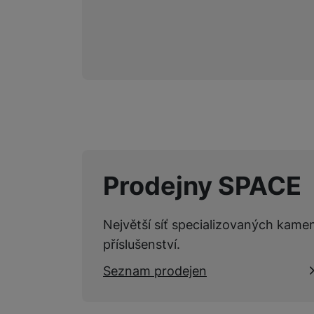
Marketingové cookies pou
na našich stránkách, tak n
Prodejny SPACE
Největší síť specializovaných kame
příslušenství.
Seznam prodejen