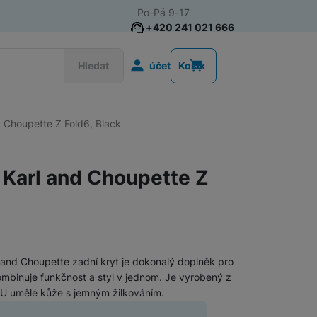
Po-Pá 9-17
+420 241 021 666
Uživatelská s
Hledat
účet
Košík
nd Choupette Z Fold6, Black
Příslušenství k chytrým
Řemínky k chytrým hodinkám
hodinkám
o Karl and Choupette Z
Nabíječky k chytrým hodinkám
Ochranná skla pro chytré hodinky
l and Choupette zadní kryt je dokonalý doplněk pro
Příslušenství k počítačům a
Pouzdra, brašny a batohy na notebooky
 kombinuje funkčnost a styl v jednom. Je vyrobený z
notebookům
PU umělé kůže s jemným žilkováním.
Routery