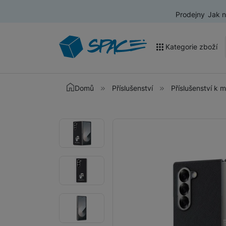
Prodejny
Jak 
Kategorie zboží
Akce a výprodej
Domů
Příslušenství
Příslušenství k 
Mobilní telefony
Fotografie
Fotografie
Nositelná elektronika
Televize
Audio
Domácí spotřebiče
Tablety
Foto