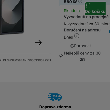
589
Kč
Dostupnos
Skladem
Do košíku
SIM karty
Držáky a stojany pro tablety
Vyzvednutí na prodejně
K vyzvednutí za 30 minu
Klávesnice k tabletům
Příslušenství k
Doručení na adresu
Stativy
fotoaparátům
Dnes
Blesky
Porovnat
následující
Nejlepší ceny za 30
Mikrofony
Fotopouzdra a batohy
dní
PLKLSHSU058
EAN:
3666339322571
Sluneční clony
Fólie Mobile Outfitters
Filtry
Krytky
Doprava zdarma