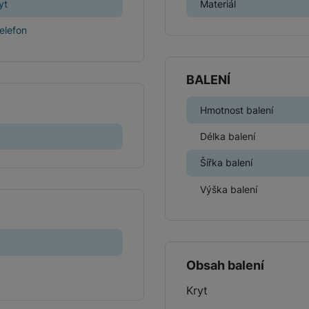
yt
Materiál
Herní ovladače
telefon
Herní klávesnice
Herní sluchátka
BALENÍ
Herní a počítačové židle
Hmotnost balení
Powerbanky
Bezdrátové powerbanky
Délka balení
Herní myši
Powerbanky pro dvě a více zařízení
Šířka balení
Herní a počítačové stoly
Výška balení
Powerbanky s rychlonabíjením
Stylusy
Obsah balení
Kryt