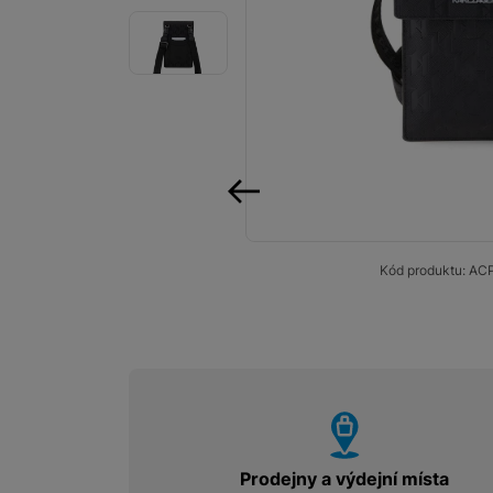
Smart
Ventilátory
Počítače a notebooky
Herní zóna
Péče o zdraví a tělo
předchozí
Příslušenství
Kód produktu:
AC
Dárkové poukázky iSpace
Vrácené zboží
vyhody
Prodejny a výdejní místa