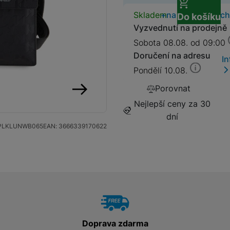
Dostupnos
Skladem
na 2 prodejnách
Do košíku
SIM karty
Držáky a stojany pro tablety
Vyzvednutí na prodejně
Sobota 08.08. od 09:00
Klávesnice k tabletům
Doručení na adresu
I
Příslušenství k
Stativy
Pondělí 10.08.
fotoaparátům
Porovnat
Blesky
Nejlepší ceny za 30
následující
dní
Mikrofony
Fotopouzdra a batohy
PLKLUNWB065
EAN:
3666339170622
Sluneční clony
Fólie Mobile Outfitters
Filtry
Krytky
Doprava zdarma