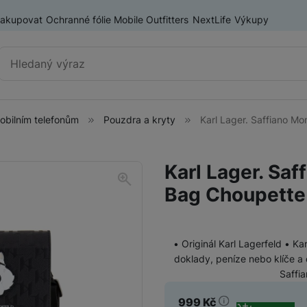
nakupovat
Ochranné fólie Mobile Outfitters
NextLife
Výkupy
Vyhledávání
mobilním telefonům
Pouzdra a kryty
Karl Lager. Saffiano M
Příslušenství k mobilním
Pouzdra a kryty
telefonům
Karl Lager. Sa
Fólie a tvrzená skla
Bag Choupette
Baterie pro mobilní telefony
Držáky, stativy a selfie tyče
• Originál Karl Lagerfeld • Ka
SIM karty
Příslušenství k tabletům
doklady, peníze nebo klíče a 
Pouzdra a obaly pro tablety
Saffi
Tiskárny pro mobilní telefony
Ochranné fólie a tvrzená skla pro tablety
999
Kč