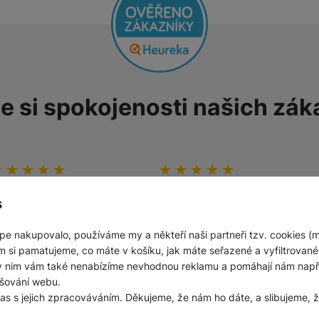
Jednorázové baterie
e si spokojenosti našich zák
odnocení zákazníků
00
%
Hodnocení zákazníků
100
%
pakovaně jsem kupoval
Vše OK
s
užitý telefon, který byl
inimálně opotřebovaný,žádné
Ověřený zákazník
krábance nebo jinak
pe nakupovalo, používáme my a někteří naši partneři tzv. cookies (
31. 7. 2026
oškozený. Výhodná
m si pamatujeme, co máte v košíku, jak máte seřazené a vyfiltrované p
ena,záruka.
ky nim vám také nenabízíme nevhodnou reklamu a pomáhají nám napřík
šování webu.
las s jejich zpracováváním. Děkujeme, že nám ho dáte, a slibujeme
Ověřený zákazník