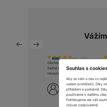
Vážím
předchozí
následující
Hodnocení zákazníků
100
%
H
1
Obchod šlape jako hodinky,
O
Souhlas s cookie
žádné komplikace
po
nezaznamenány.
m
š
Aby se vám u nás co nejlé
p
vašem prohlížeči). Díky ni
Ověřený zákazník
c
přihlášeni a podobně. Dí
6. 8. 2026
používáme k dalšímu zlep
Potřebujeme ale váš souh
chovat zodpovědně.