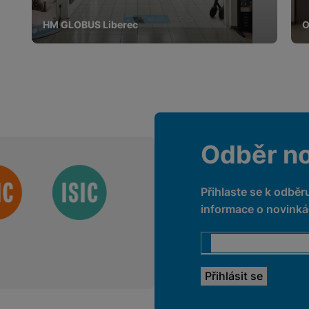
HM GLOBUS Liberec
O
Odběr n
Přihlaste se k odběr
informace o novinkác