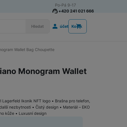
Po-Pá 9-17
+420 241 021 666
Uživatelská s
Hledat
účet
Košík
onogram Wallet Bag Choupette
Příslušenství k chytrým
Řemínky k chytrým hodinkám
hodinkám
ffiano Monogram Wallet
Nabíječky k chytrým hodinkám
Ochranná skla pro chytré hodinky
rl Lagerfeld Ikonik NFT logo • Brašna pro telefon,
Příslušenství k počítačům a
další nezbytnosti • Čistý design • Materiál – EKO
Pouzdra, brašny a batohy na notebooky
notebookům
ano kůže • Luxusní design
Routery