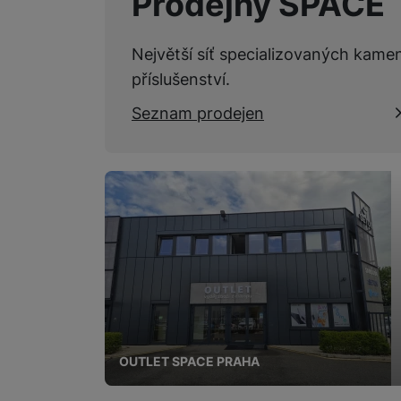
Prodejny SPACE
Marketingové cookies pou
na našich stránkách, tak n
Největší síť specializovaných kame
příslušenství.
Seznam prodejen
OUTLET SPACE PRAHA