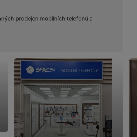
žíváme my nebo naši partneři, abychom vám mohli zobrazit vhodné
a stránkách třetích stran.
nných prodejen mobilních telefonů a