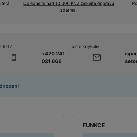
Adaptéry a předsádky
která
Objednejte nad 10 000 Kč a získejte dopravu
Po
zdarma.
Kabely a redukce
HUB
Telekonvertory
Kabely
Baterie a napájecí adaptéry
á 9-17
pište kdykoliv
Redukce
+420 241
ispa
021 666
seto
Příslušenství k domácím
Příslušenství pro lednice
spotřebičům
dnocení
Příslušenství pro pračky a sušičky
Příslušenství k vysavačům
FUNKCE
Herní příslušenství
Herní monitory