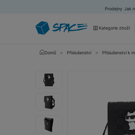
Prodejny
Jak 
Kategorie zboží
Akce a výprodej
Domů
Příslušenství
Příslušenství k 
Mobilní telefony
Fotografie
Fotografie
Nositelná elektronika
Televize
Audio
Domácí spotřebiče
Tablety
Foto