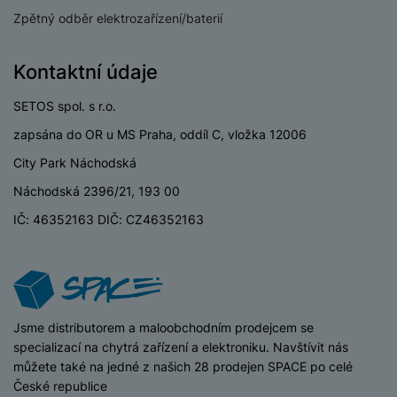
P
d
a
i
d
Zpětný odběr elektrozařízení/baterií
ří
n
m
č
i
s
i
ě
e
o
l
c
ť
Kontaktní údaje
u
e
o
H
š
P
SETOS spol. s r.o.
v
e
e
P
o
é
r
zapsána do OR u MS Praha, oddíl C, vložka 12006
n
ří
u
k
n
s
s
z
City Park Náchodská
a
í
t
l
d
rt
p
Náchodská 2396/21, 193 00
v
u
r
y
ř
í
š
a
IČ: 46352163 DIČ: CZ46352163
í
p
e
p
s
r
n
r
l
o
s
o
u
A
t
A
š
ir
v
ir
e
iSpace
Jsme distributorem a maloobchodním prodejcem se
P
í
p
n
specializací na chytrá zařízení a elektroniku. Navštívit nás
o
p
o
s
můžete také na jedné z našich 28 prodejen SPACE po celé
d
r
d
t
České republice
s
o
s