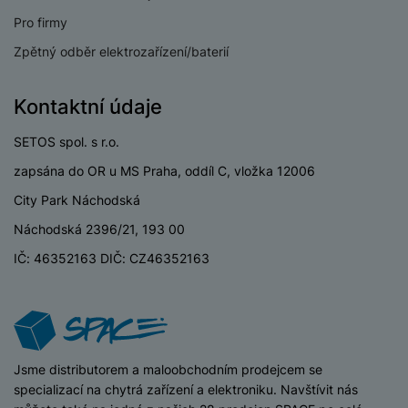
P
d
a
i
d
ří
Pro firmy
n
m
č
i
s
i
ě
Zpětný odběr elektrozařízení/baterií
e
o
l
c
ť
u
e
o
H
š
P
Kontaktní údaje
v
e
e
P
o
é
r
n
ří
u
SETOS spol. s r.o.
k
n
s
s
z
a
zapsána do OR u MS Praha, oddíl C, vložka 12006
í
t
l
d
rt
p
City Park Náchodská
v
u
r
y
ř
í
š
a
Náchodská 2396/21, 193 00
í
p
e
p
s
IČ: 46352163 DIČ: CZ46352163
r
n
r
l
o
s
o
u
A
t
A
š
ir
v
ir
e
P
í
p
n
o
p
o
iSpace
Jsme distributorem a maloobchodním prodejcem se
s
d
r
d
specializací na chytrá zařízení a elektroniku. Navštívit nás
t
s
o
s