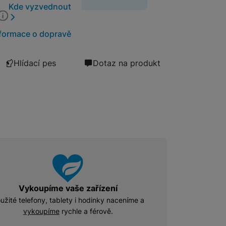
Kde vyzvednout
Software
Klávesnice
formace o dopravě
Myši a podložky pod myš
Nabíječky
Hlídací pes
Dotaz na produkt
Nabíječky do auta
Trackpady
Bezdrátové nabíječky
Nabíjecí stojánky
Nabíječky k chytrým hodinkám
Rychlonabíječky
Příslušenství pro Apple
Příslušenství pro iPhone
Síťové nabíječky (230 V)
Příslušenství pro iPad
Vykoupíme vaše zařízení
užité telefony, tablety i hodinky naceníme a
vykoupíme
rychle a férově.
Příslušenství pro AirPods
Příslušenství pro Apple Watch