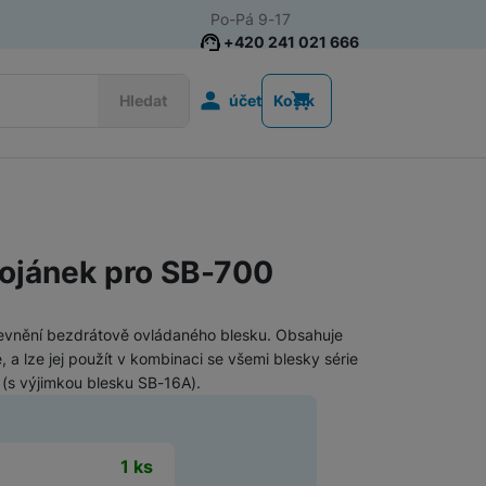
Po-Pá 9-17
+420 241 021 666
Uživatelská s
Hledat
účet
Košík
Příslušenství k chytrým
Řemínky k chytrým hodinkám
hodinkám
ojánek pro SB-700
Nabíječky k chytrým hodinkám
Ochranná skla pro chytré hodinky
evnění bezdrátově ovládaného blesku. Obsahuje
, a lze jej použít v kombinaci se všemi blesky série
(s výjimkou blesku SB-16A).
Příslušenství k počítačům a
Pouzdra, brašny a batohy na notebooky
notebookům
t
1 ks
Routery