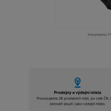
Smart
Ventilátory
Počítače a notebooky
Kód produktu:
F
Herní zóna
Péče o zdraví a tělo
Příslušenství
Dárkové poukázky iSpace
vyhody
Vrácené zboží
Prodejny a výdejní místa
Provozujeme 28 prodejních míst, po celé ČR, 
zároveň slouží i jako výdejní místo.