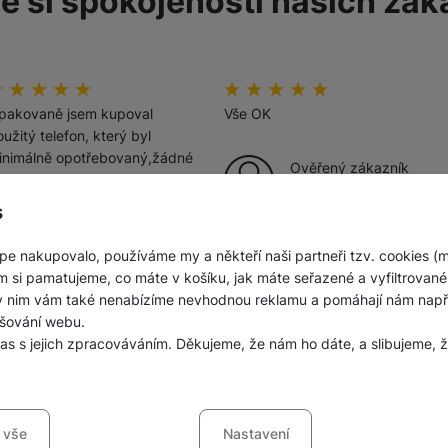
e si spokojenosti našich zák
Jednorázové baterie
odnocení zákazníků
00
%
Hodnocení zákazníků
100
%
pakovaně jsem kupoval
Vše OK
užitý telefon, který byl
inimálně opotřebovaný,žádné
Ověřený zákazník
krábance nebo jinak
31. 7. 2026
oškozený. Výhodná
s
ena,záruka.
pe nakupovalo, používáme my a někteří naši partneři tzv. cookies (
Ověřený zákazník
m si pamatujeme, co máte v košíku, jak máte seřazené a vyfiltrované p
ky nim vám také nenabízíme nevhodnou reklamu a pomáhají nám napřík
3. 8. 2026
šování webu.
las s jejich zpracováváním. Děkujeme, že nám ho dáte, a slibujeme
sů s kategoriemi cookies
 vše
Nastavení
ookies náš web nebude fungovat
.