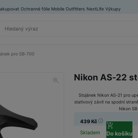
nakupovat
Ochranné fólie Mobile Outfitters
NextLife
Výkupy
Vyhledávání
jánek pro SB-700
Příslušenství k mobilním
Pouzdra a kryty
telefonům
Nikon AS-22 st
Fólie a tvrzená skla
Baterie pro mobilní telefony
Držáky, stativy a selfie tyče
Stojánek Nikon AS-21 pro up
stativový závit na spodní straně
Nikon SB 
SIM karty
Příslušenství k tabletům
Pouzdra a obaly pro tablety
439
Kč
Tiskárny pro mobilní telefony
Dostupnos
Skladem
Do košíku
Ochranné fólie a tvrzená skla pro tablety