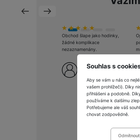
Vážím
předchozí
následující
Hodnocení zákazníků
100
%
H
1
Obchod šlape jako hodinky,
O
žádné komplikace
po
nezaznamenány.
m
š
p
Souhlas s cookie
Ověřený zákazník
c
6. 8. 2026
Aby se vám u nás co nejlé
vašem prohlížeči). Díky ni
přihlášeni a podobně. Dí
používáme k dalšímu zlep
Potřebujeme ale váš souh
chovat zodpovědně.
Nastavení souhla
Odmítnout
Technické
Technické
-
bez těchto c