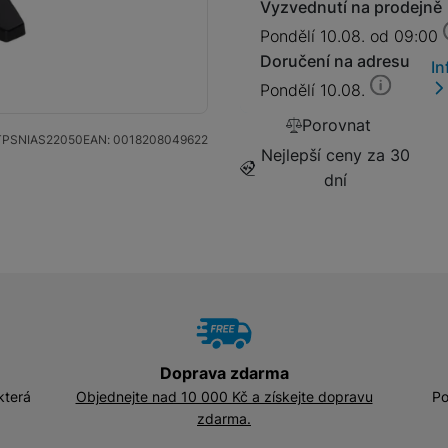
Vyzvednutí na prodejně
Pondělí 10.08. od 09:00
SIM karty
Držáky a stojany pro tablety
Doručení na adresu
In
Pondělí 10.08.
Klávesnice k tabletům
Příslušenství k
Porovnat
Stativy
fotoaparátům
TPSNIAS22050
EAN:
0018208049622
Nejlepší ceny za 30
dní
Blesky
Mikrofony
Fotopouzdra a batohy
Sluneční clony
Fólie Mobile Outfitters
Filtry
Doprava zdarma
která
Objednejte nad 10 000 Kč a získejte dopravu
Po
Krytky
zdarma.