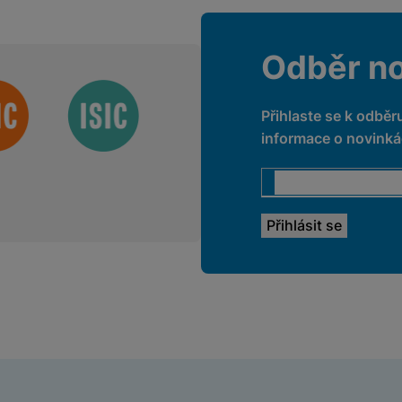
Odběr n
Přihlaste se k odběr
informace o novinkác