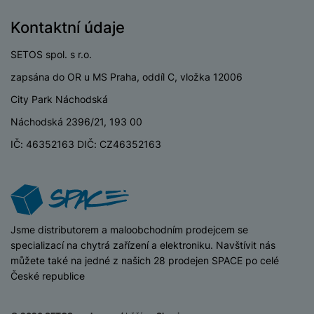
o
r
y
ří
K
R
n
y
/
s
Kontaktní údaje
a
y
e
a
n
l
b
c
p
o
SETOS spol. s r.o.
u
e
h
P
ř
s
š
l
l
ří
zapsána do OR u MS Praha, oddíl C, vložka 12006
e
i
e
y
o
s
d
City Park Náchodská
č
n
n
l
s
R
e
s
Náchodská 2396/21, 193 00
a
u
á
e
d
t
b
š
IČ: 46352163 DIČ: CZ46352163
d
d
a
v
íj
e
k
u
t
í
e
n
y
k
p
č
s
P
c
r
F
k
t
T
ří
e
o
l
y
v
e
s
t
a
iSpace
Jsme distributorem a maloobchodním prodejcem se
í
l
l
a
S
s
specializací na chytrá zařízení a elektroniku. Navštívit nás
p
e
u
b
íť
h
můžete také na jedné z našich 28 prodejen SPACE po celé
r
k
š
l
o
d
České republice
o
o
e
e
v
i
i
n
n
t
é
s
P
v
s