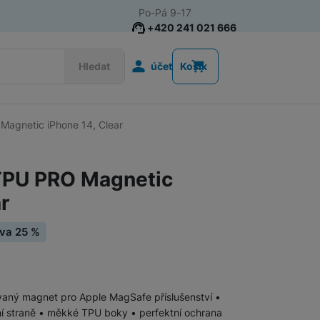
Po-Pá 9-17
+420 241 021 666
Uživatelská s
Hledat
účet
Košík
 Magnetic iPhone 14, Clear
Příslušenství k chytrým
Řemínky k chytrým hodinkám
hodinkám
 TPU PRO Magnetic
Nabíječky k chytrým hodinkám
r
Ochranná skla pro chytré hodinky
va 25 %
Příslušenství k počítačům a
Pouzdra, brašny a batohy na notebooky
notebookům
vaný magnet pro Apple MagSafe příslušenství •
í straně • měkké TPU boky • perfektní ochrana
Routery