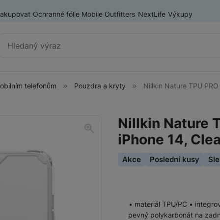
nakupovat
Ochranné fólie Mobile Outfitters
NextLife
Výkupy
Vyhledávání
mobilním telefonům
Pouzdra a kryty
Nillkin Nature TPU PRO
Příslušenství k mobilním
Pouzdra a kryty
telefonům
Nillkin Nature
Fólie a tvrzená skla
iPhone 14, Clea
Baterie pro mobilní telefony
Držáky, stativy a selfie tyče
Akce
Poslední kusy
Sle
SIM karty
Příslušenství k tabletům
Pouzdra a obaly pro tablety
• materiál TPU/PC • integro
Tiskárny pro mobilní telefony
pevný polykarbonát na zadn
Ochranné fólie a tvrzená skla pro tablety