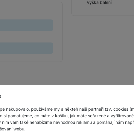
Výška balení
Jednorázové baterie
s
pe nakupovalo, používáme my a někteří naši partneři tzv. cookies (
m si pamatujeme, co máte v košíku, jak máte seřazené a vyfiltrované p
ky nim vám také nenabízíme nevhodnou reklamu a pomáhají nám napřík
šování webu.