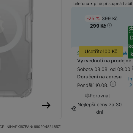
telefonu • plně přístupná tlač
SIM karty
Držáky a stojany pro tablety
399
Kč
(
-25
%
)
Původ
299
Kč
Klávesnice k tabletům
Příslušenství k
Stativy
fotoaparátům
k
Ušetříte
100
Kč
Dostupnos
Skladem
na 1 prodejně
Blesky
Vyzvednutí na prodejně
Sobota 08.08. od 09:00
Mikrofony
Fotopouzdra a batohy
Doručení na adresu
I
Pondělí 10.08.
Sluneční clony
Fólie Mobile Outfitters
Porovnat
Filtry
Nejlepší ceny za 30
dní
následující
Krytky
CPLNINAPXI67
EAN:
6902048248571