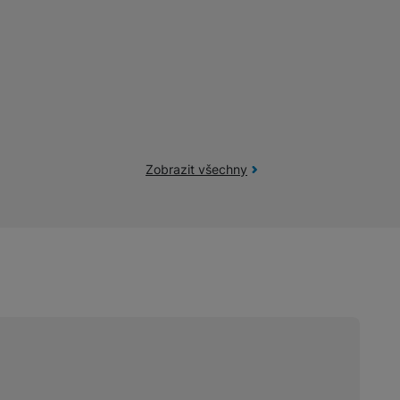
žíváme my nebo naši partneři, abychom vám mohli zobrazit vhodné
a stránkách třetích stran.
Zobrazit všechny