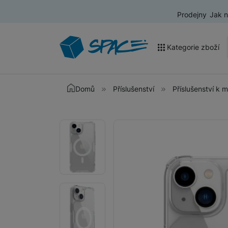
Prodejny
Jak 
Kategorie zboží
Akce a výprodej
Domů
Příslušenství
Příslušenství k 
Mobilní telefony
Fotografie
Fotografie
Nositelná elektronika
Televize
Audio
Domácí spotřebiče
Tablety
Foto