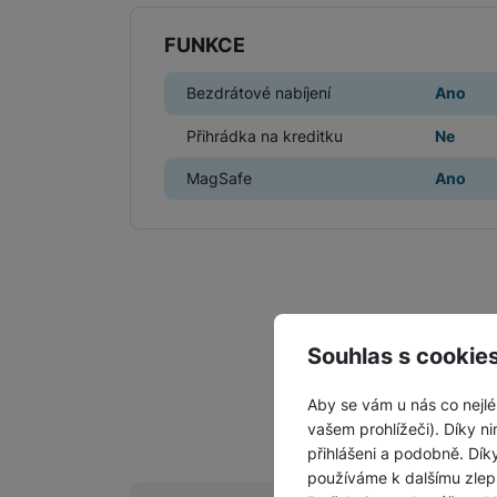
FUNKCE
Bezdrátové nabíjení
Ano
Přihrádka na kreditku
Ne
MagSafe
Ano
Souhlas s cookie
Aby se vám u nás co nejlé
vašem prohlížeči). Díky ni
přihlášeni a podobně. Dí
používáme k dalšímu zlep