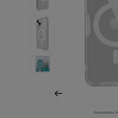
Smart
Ventilátory
Počítače a notebooky
Herní zóna
Péče o zdraví a tělo
Příslušenství
Dárkové poukázky iSpace
Vrácené zboží
předchozí
Kód produktu:
A