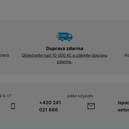
Adaptéry a předsádky
Kabely a redukce
HUB
Telekonvertory
Kabely
Baterie a napájecí adaptéry
Redukce
Doprava zdarma
která
Objednejte nad 10 000 Kč a získejte dopravu
Po
zdarma.
Příslušenství k domácím
Příslušenství pro lednice
spotřebičům
Příslušenství pro pračky a sušičky
á 9-17
pište kdykoliv
Příslušenství k vysavačům
+420 241
ispa
021 666
seto
Herní příslušenství
Herní monitory