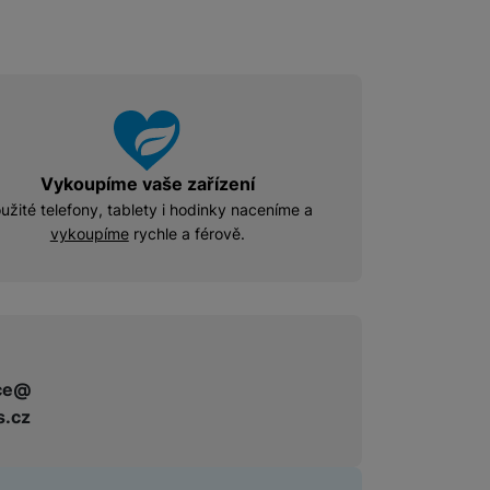
Příslušenství pro Mac
Disky/nosiče dat
Flash disky
Externí HDD disky
Paměťové karty
Externí SSD disky
Vykoupíme vaše zařízení
užité telefony, tablety i hodinky naceníme a
vykoupíme
rychle a férově.
SSD disky
Příslušenství pro audio
Pouzdra pro Airpods
ce@
s.cz
Příslušenství pro televize
Dálkové ovladače