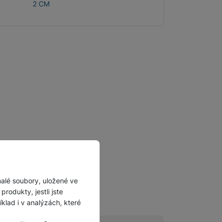
2 CM
Příslušenství pro
autokamery
malé soubory, uložené ve
rodukty, jestli jste
lad i v analýzách, které