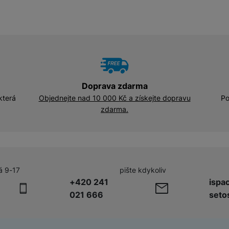
Adaptéry a předsádky
Kabely a redukce
HUB
Telekonvertory
Kabely
Baterie a napájecí adaptéry
Redukce
Doprava zdarma
která
Objednejte nad 10 000 Kč a získejte dopravu
Po
zdarma.
Příslušenství k domácím
Příslušenství pro lednice
spotřebičům
Příslušenství pro pračky a sušičky
á 9-17
pište kdykoliv
Příslušenství k vysavačům
+420 241
ispa
021 666
seto
Herní příslušenství
Herní monitory