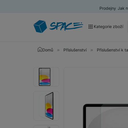
Prodejny
Jak 
Kategorie zboží
Akce a výprodej
Domů
Příslušenství
Příslušenství k 
Mobilní telefony
Fotografie
Fotografie
Nositelná elektronika
Televize
Audio
Domácí spotřebiče
Tablety
Foto