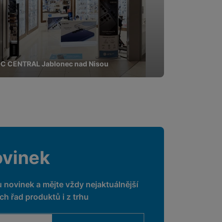
C CENTRAL Jablonec nad Nisou
ovinek
u novinek a mějte vždy nejaktuálnější
h řad produktů i z trhu