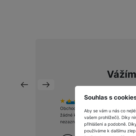
Vážím
předchozí
následující
Souhlas s cookie
Hodnocení zákazníků
100
%
H
1
Obchod šlape jako hodinky,
O
Aby se vám u nás co nejlé
žádné komplikace
po
vašem prohlížeči). Díky ni
nezaznamenány.
m
přihlášeni a podobně. Dí
š
používáme k dalšímu zlep
p