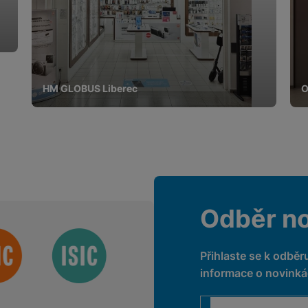
HM GLOBUS Liberec
O
Odběr n
Přihlaste se k odběr
informace o novinkác