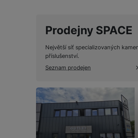
Marketingové cookies pou
na našich stránkách, tak n
Prodejny SPACE
Největší síť specializovaných kame
příslušenství.
Seznam prodejen