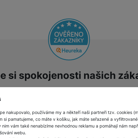
Jednorázové baterie
e si spokojenosti našich zák
s
odnocení zákazníků
00
%
Hodnocení zákazníků
100
%
pakovaně jsem kupoval
Vše OK
pe nakupovalo, používáme my a někteří naši partneři tzv. cookies (
užitý telefon, který byl
m si pamatujeme, co máte v košíku, jak máte seřazené a vyfiltrované p
inimálně opotřebovaný,žádné
ky nim vám také nenabízíme nevhodnou reklamu a pomáhají nám napřík
Ověřený zákazník
krábance nebo jinak
šování webu.
31. 7. 2026
oškozený. Výhodná