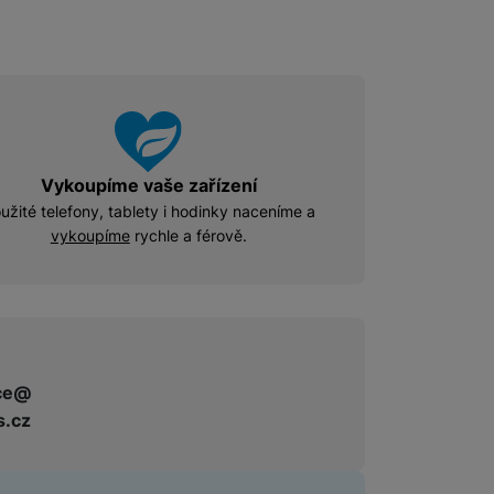
Příslušenství pro Mac
Disky/nosiče dat
Flash disky
Externí HDD disky
Paměťové karty
Externí SSD disky
Vykoupíme vaše zařízení
užité telefony, tablety i hodinky naceníme a
vykoupíme
rychle a férově.
SSD disky
Příslušenství pro audio
Pouzdra pro Airpods
ce@
s.cz
Příslušenství pro televize
Dálkové ovladače