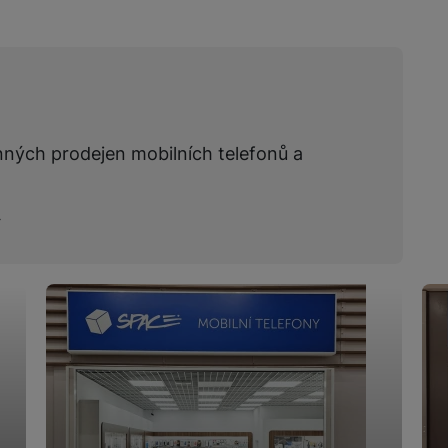
žíváme my nebo naši partneři, abychom vám mohli zobrazit vhodné
a stránkách třetích stran.
nných prodejen mobilních telefonů a