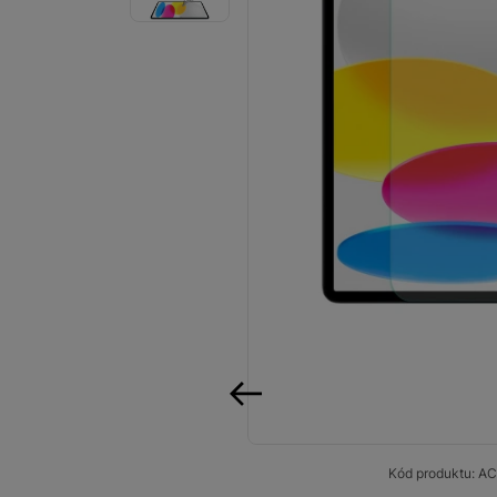
Smart
Ventilátory
Počítače a notebooky
Herní zóna
Péče o zdraví a tělo
Příslušenství
Dárkové poukázky iSpace
Vrácené zboží
předchozí
Kód produktu:
AC