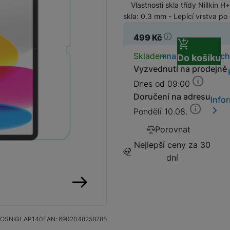
Vlastnosti skla třídy Nillkin 
skla: 0.3 mm - Lepící vrstva po 
SIM karty
Držáky a stojany pro tablety
499
Kč
Klávesnice k tabletům
Dostupnos
Skladem
na 3 prodejnách
Do košíku
Příslušenství k
Stativy
Vyzvednutí na prodejně
fotoaparátům
Dnes od 09:00
Blesky
Doručení na adresu
Info
Pondělí 10.08.
Mikrofony
Fotopouzdra a batohy
Porovnat
Nejlepší ceny za 30
Sluneční clony
Fólie Mobile Outfitters
dní
Filtry
následující
Krytky
OSNIGLAP140
EAN:
6902048258785