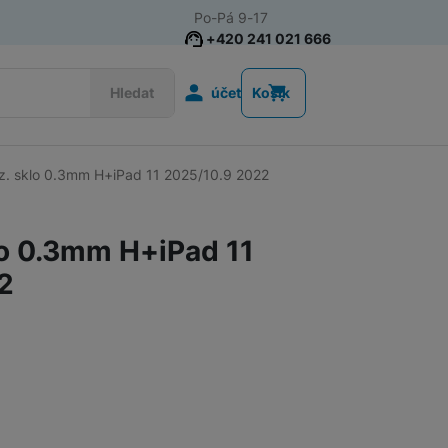
Po-Pá 9-17
+420 241 021 666
Uživatelská s
Hledat
účet
Košík
vrz. sklo 0.3mm H+iPad 11 2025/10.9 2022
Příslušenství k chytrým
Řemínky k chytrým hodinkám
hodinkám
klo 0.3mm H+iPad 11
Nabíječky k chytrým hodinkám
2
Ochranná skla pro chytré hodinky
Příslušenství k počítačům a
Pouzdra, brašny a batohy na notebooky
notebookům
Routery