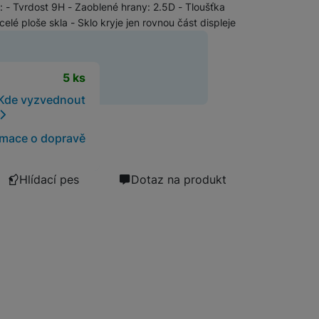
H+: - Tvrdost 9H - Zaoblené hrany: 2.5D - Tloušťka
celé ploše skla - Sklo kryje jen rovnou část displeje
Software
Klávesnice
Myši a podložky pod myš
t
5 ks
Nabíječky
Nabíječky do auta
Kde vyzvednout
Trackpady
Bezdrátové nabíječky
rmace o dopravě
Nabíjecí stojánky
Nabíječky k chytrým hodinkám
Hlídací pes
Dotaz na produkt
Rychlonabíječky
Příslušenství pro Apple
Příslušenství pro iPhone
Síťové nabíječky (230 V)
Příslušenství pro iPad
Příslušenství pro AirPods
Příslušenství pro Apple Watch