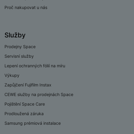
e
l
v
n
Proč nakupovat u nás
e
l
st
v
a
ví
i
d
k
z
a
v
Služby
e
č
y
e
s
Prodejny Space
P
D
a
o
H
Servisní služby
á
v
w
e
l
Lepení ochranných fólií na míru
a
e
r
k
č
r
Výkupy
n
o
ů
b
í
v
Zapůjčení Fujifilm Instax
m
a
sl
é
n
CEWE služby na prodejnách Space
u
o
k
c
v
Pojištění Space Care
y
h
l
Prodloužená záruka
á
a
P
t
B
Samsung prémiová instalace
d
a
k
e
a
m