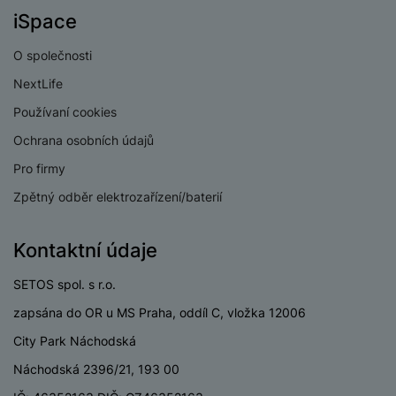
a
z
č
ě
iSpace
d
e
ť
H
r
o
e
O společnosti
D
á
v
r
r
t
NextLife
é
n
ž
o
k
Používaní cookies
í
á
v
a
a
k
é
Ochrana osobních údajů
r
p
y
p
t
Pro firmy
o
p
o
y
č
r
w
Zpětný odběr elektrozařízení/baterií
ít
o
e
S
a
M
t
r
t
Kontaktní údaje
č
ic
e
b
y
o
r
l
a
l
SETOS spol. s r.o.
v
o
e
n
u
é
S
zapsána do OR u MS Praha, oddíl C, vložka 12006
v
k
s
ž
D
i
y
y
City Park Náchodská
i
H
z
d
P
C
Náchodská 2396/21, 193 00
M
e
l
o
ul