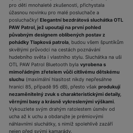
y
r
t
c
n
t
pro děti mnohaleté zkušenosti, přichystala
d
á
r
m
t
o
v
k
i
ř
O
in
s
a
úžasnou novinku pro malé posluchače a
o
k
m
í
y
c
e
u
k
kl
š
ni
a
posluchačky!
Elegantní bezdrátová sluchátka OTL
o
k
e
b
t
y
a
n
t
PAW Patrol, jež upoutají na první pohled
bi
f
i
d
p
y
o
ln
půvabným designem oblíbených postav z
o
č
o
r
a
r
í
t
pohádky Tlapková patrola
, budou všem špuntíkům
e
o
o
b
y
t
o
skvělými průvodci na cestách poznávání
r
t
a
el
a
L
S
hudebního světa i vlastního stylu. Sluchátka na uši
o
a
t
e
p
e
m
v
b
o
OTL PAW Patrol Bluetooth byla
vyrobena s
f
a
d
a
é
le
h
mimořádným zřetelem vůči citlivému dětskému
o
r
n
rt
k
t
y
sluchu
(maximální hlasitost nikdy nepřesáhne
n
á
i
a
y
n
y
hranici 85, případě 95 dB), přesto však
produkují
t
P
c
m
a
ů
nezaměnitelný zvuk s charakteristickými detaily,
ř
e
D
e
n
m
í
r
věrnými basy a krásně vykreslenými výškami
.
r
o
P
s
ž
Vykouzlete svým drahým ratolestem úsměv od
y
t
N
r
l
á
S
e
ucha až k uchu a obdarujte je prémiovými
a
a
u
D
k
t
b
náhlavními sluchátky, s nimiž spolehlivě zazáří
b
č
š
a
y
a
o
í
nejen před svými kamarády.
k