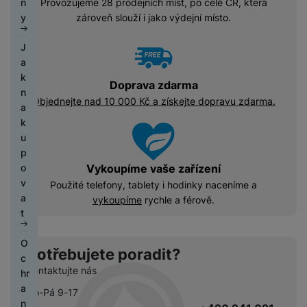
y
Provozujeme 28 prodejních míst, po celé ČR, která
n
é
í
á
a
F
í
y
h
g
(
y
c
z
t
zároveň slouží i jako výdejní místo.
y
o
t
t
č
U
k
o
a
2
e
r
y
s
e
k
e
JI
M
H
c
v
c
0
a
c
J
o
l
a
Xi
FI
o
e
h
a
e
2
tr
F
a
a
b
e
a
L
n
r
y
t
3
y
ó
d
N
k
n
f
o
M
i
n
t
Doprava zdarma
e
)
s
li
l
ic
n
í
o
m
In
t
í
r
Objednejte nad 10 000 Kč a získejte dopravu zdarma.
ls
k
e
o
e
a
v
n
i
st
o
sl
ý
k
y
a
v
b
k
á
y
a
r
u
m
é
t
k
o
V
u
h
x
y
c
h
p
v
y
N
y
y
p
y
h
i
o
o
r
o
sl
s
Vykoupíme vaše zařízení
o
á
P
K
d
P
tř
z
Z
s
u
a
v
Použité telefony, tablety i hodinky naceníme a
t
h
o
i
r
e
e
a
i
c
v
a
vykoupíme
rychle a férově.
k
o
m
n
o
b
n
s
t
h
a
t
a
n
p
k
h
y
á
t
e
á
č
e
a
á
n
s
ři
l
t
e
O
H
M
k
m
u
Potřebujete poradit?
k
h
n
k
N
c
e
M
e
t
t
l
Kontaktujte nás
o
á
a
ic
hr
r
o
P
t
ní
é
a
Ř
v
e
e
a
ní
bi
ří
Po-Pá 9-17
e
f
m
B
e
a
l
b
n
m
ln
s