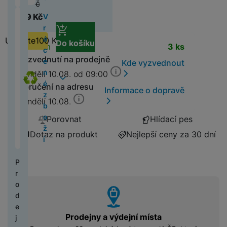
y
A
n
t
a
č
t
o
M
n
s
k
139
Kč
a
M
Z
y
h
č
s
U
k
S
í
e
x
u
o
5
í
t
299
Kč
V
y
s
4
d
al
e
a
JI
l
U
k
l
y
di
k
(
o
n
r
o
(
r
l
v
FI
o
S
y
e
X
o
S
Ai
2
v
í
á
Ušetříte
100
Kč
n
Do košíku
Prodloužená 
2
a
sl
a
L
Dostupnost
Prodloužená záruka 3 rok
p
R
Skladem
3 ks
f
c
m
r
0
l
s
c
i
0
v
u
č
M
169
Kč
A
o
O
o
o
Vyzvednutí na prodejně
a
M
2
a
p
e
Kde vyzvednout
c
2
o
c
e
In
p
č
G
n
v
rt
3
5
d
r
n
Pondělí 10.08. od 09:00
4
t
h
R
st
p
ít
A
ů
e
o
(
)
a
c
é
Z
Doručení na adresu
)
ní
á
o
a
Informace o dopravě
l
a
L
m
r
s
2
č
h
z
r
p
t
b
x
Pondělí 10.08.
e
č
M
L
v
0
e
y
b
c
o
P
k
o
S
e
a
Y
ě
2
P
o
a
Porovnat
Hlídací pes
P
m
ří
a
r
t
a
c
H
N
tl
4
o
ž
d
o
ů
s
o
Dotaz na produkt
Nejlepší ceny za 30 dní
u
c
b
e
á
e
)
u
í
l
J
u
c
l
c
d
y
o
r
h
ní
z
o
B
z
k
u
k
i
k
o
ní
r
d
v
P
M
L
d
y
š
o
C
l
k
m
a
r
k
r
o
s
V
r
e
D
h
o
P
o
d
a
y
o
C
b
l
y
a
vyhody
n
is
y
n
r
ni
ní
a
d
h
i
u
s
p
s
p
tr
a
o
t
hl
B
k
e
y
l
c
a
r
t
l
é
v
M
o
a
e
r
Prodejny a výdejní místa
j
tr
n
h
v
o
v
a
c
i
3
r
vi
z