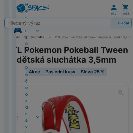
é
a
v
a
t
D
r
G
in
n
Uživat
Koš
a
al
P
a
H
h
i
a
e
V
y
m
č
rt
M
o
o
el
ě
R
a
al
i
í
bl
a
a
rt
e
o
č
r
e
e
Xi
ní
e
t
a
m
e
t
e
č
a
účet
košík
z
e
x
d
S
r
n
e
á
M
s
I
a
k
o
Vyhledávání
o
c
i
vi
s
p
k
x
ó
t
y
N
Hledat
P
p
n
e
p
t
o
t
n
o
y
z
y
B
1
z
k
r
y
y
n
y
Z
o
r
o
í
r
y
t
a
s
m
d
s
o
7
e
á
o
s
T
a
R
Xi
Fl
ki
o
tř
z
A
o
F
ů
Audio
Sluchátka
OTL Pokemon Pokeball Tween dětská sluchátka 3,5mm
o
i
v
t
i
r
a
o
sl
d
e
a
e
a
ip
a
e
ó
u
ú
U
r
Xi
P
8
n
a
P
a
g
k
u
u
s
b
OTL Pokemon Pokeball Tween
i
n
o
E
bi
n
di
k
JI
ol
a
h
K
é
x
é
v
a
N
S
c
k
u
S
O
P
e
m
l
č
a
o
l
FI
dětská sluchátka 3,5mm
a
o
o
t
t
S
č
í
d
e
a
h
t
š
P
a
w
i
e
e
s
i
L
m
n
e
r
q
e
a
g
o
m
á
o
i
P
d
P
d
I
k
y
d
M
H
i
e
l
o
u
Akce
Poslední kusy
Sleva 25 %
o
t
T
e
s
t
r
č
O
1
C
é
i
n
t
st
M
e
1
A
e
u
a
z
ě
a
t
u
k
y
k
1
h
č
P
Kl
F
fi
r
é
a
r
5
ir
v
b
R
r
P
d
l
b
y
n
a
o
"
y
e
h
i
o
Fotografie
n
o
m
c
n
i
P
y
o
e
O
r
o
l
g
u
(
tr
o
o
m
t
i
Xi
A
k
y
K
B
í
z
H
a
b
C
a
e
G
2
é
z
n
a
o
x
a
p
D
In
o
P
a
o
k
e
e
r
P
o
O
v
t
al
0
z
d
e
ti
a
o
p
i
st
l
ří
l
o
o
r
t
a
ti
í
y
a
H
2
á
r
z
p
m
l
4
g
a
o
O
s
k
k
n
n
y
r
c
a
P
D
x
o
5
s
a
a
a
i
e
K
e
x
b
S
l
u
A
z
í
r
n
k
t
e
o
y
n
)
u
v
c
r
R
i
t
s
W
ě
C
u
l
ir
o
sl
e
í
é
ě
v
o
Z
o
v