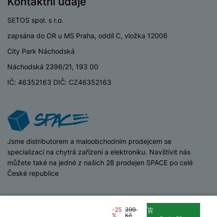
Kontaktní údaje
v
p
í
r
SETOS spol. s r.o.
a
P
zapsána do OR u MS Praha, oddíl C, vložka 12006
H
č
ř
e
k
City Park Náchodská
í
r
y
s
Náchodská 2396/21, 193 00
ní
a
l
m
s
IČ: 46352163 DIČ: CZ46352163
u
o
u
š
ni
š
e
t
i
n
o
č
s
r
k
t
iSpace
Jsme distributorem a maloobchodním prodejcem se
y
y
v
specializací na chytrá zařízení a elektroniku. Navštívit nás
í
H
můžete také na jedné z našich 28 prodejen SPACE po celé
P
p
e
České republice
ří
r
r
sl
o
n
u
© 2026 SETOS spol. s r.o. /
běží na
Shopio
t
í
š
(
-25
399
Nastavení cookies
e
o
%
)
Kč