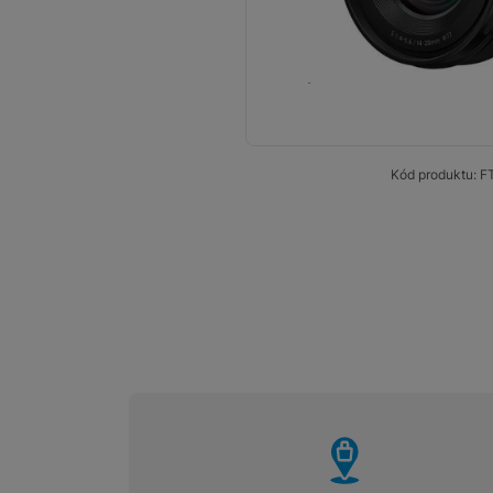
Smart
Ventilátory
Počítače a notebooky
Herní zóna
Kód produktu:
F
Péče o zdraví a tělo
Příslušenství
Dárkové poukázky iSpace
Vrácené zboží
vyhody