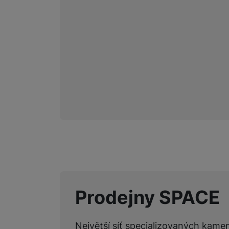
Marketingové cookies pou
na našich stránkách, tak n
Prodejny SPACE
Největší síť specializovaných kame