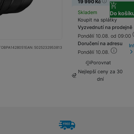
19 990
Kč
Základní fólie (Neviditeln
599
Kč
Dostupnos
Skladem
Do košík
Objektivy Nikon
Koupit na splátky
Vyzvednutí na prodejně
Fotoaparáty Panasonic
Pondělí 10.08. od 09:00
Doručení na adresu
In
TOBPA1428051
EAN:
5025232953813
Pondělí 10.08.
Porovnat
Bezzrcadlovky
Nejlepší ceny za 30
dní
Objektivy