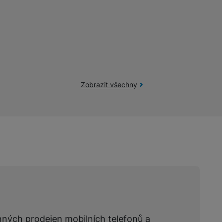
žíváme my nebo naši partneři, abychom vám mohli zobrazit vhodné
a stránkách třetích stran.
Zobrazit všechny
nných prodejen mobilních telefonů a