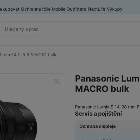
nakupovat
Ochranné fólie Mobile Outfitters
NextLife
Výkupy
Vyhledávání
28 mm F4.0-5.6 MACRO bulk
Instantní fotoaparáty a
Instax Mini
tiskárny
Panasonic Lum
Instax Square
MACRO bulk
Pouzdra pro FUJIFILM Instax
Instax Wide
Panasonic Lumix S 14-28 mm 
Servis a pojištění
Tiskárny FUJIFILM pro mobilní telefony
Fotoaparáty Nikon
Těla Nikon
Ochrana displeje
Fotopapír k FUJIFILM Instax
Sety Nikon