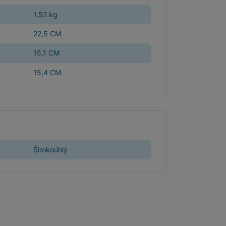
1,52 kg
22,5 CM
15,1 CM
15,4 CM
Širokoúhlý