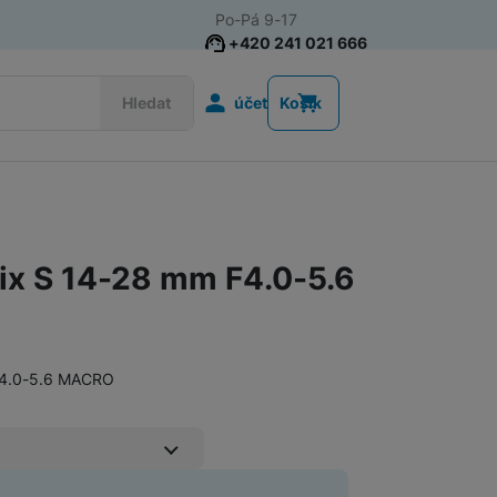
Po-Pá 9-17
+420 241 021 666
Uživatelská s
Hledat
účet
Košík
Fotoaparáty FUJIFILM
ix S 14-28 mm F4.0-5.6
F4.0-5.6 MACRO
Fotoaparáty OM System
Ochranná fólie chrání displej a citlivé části