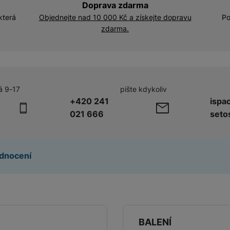
Doprava zdarma
Jednorázové fotoaparáty
která
Objednejte nad 10 000 Kč a získejte dopravu
Po
zdarma.
Outdoorové kamery
á 9-17
pište kdykoliv
+420 241
ispa
021 666
seto
Digitální fotorámečky
dnocení
BALENÍ