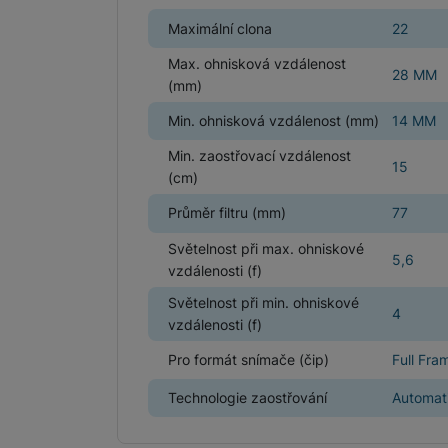
Maximální clona
22
Max. ohnisková vzdálenost
28 MM
(mm)
Min. ohnisková vzdálenost (mm)
14 MM
Min. zaostřovací vzdálenost
15
(cm)
Průměr filtru (mm)
77
Světelnost při max. ohniskové
5,6
vzdálenosti (f)
Světelnost při min. ohniskové
4
vzdálenosti (f)
Pro formát snímače (čip)
Full Fra
Technologie zaostřování
Automati