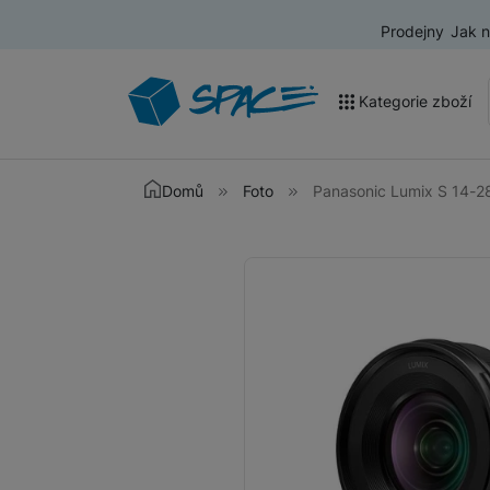
Prodejny
Jak 
Kategorie zboží
Akce a výprodej
Domů
Foto
Panasonic Lumix S 14-
Mobilní telefony
Fotografie
Nositelná elektronika
Televize
Audio
Domácí spotřebiče
Tablety
Foto