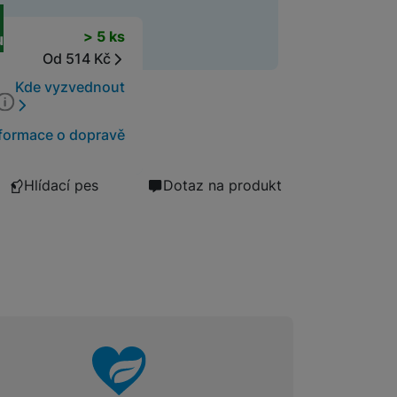
á ochrana displeje)
t
> 5 ks
u
Od 514 Kč
Kde vyzvednout
Zrcadlovky
formace o dopravě
Hlídací pes
Dotaz na produkt
Kompaktní fotoaparáty
Autokamery