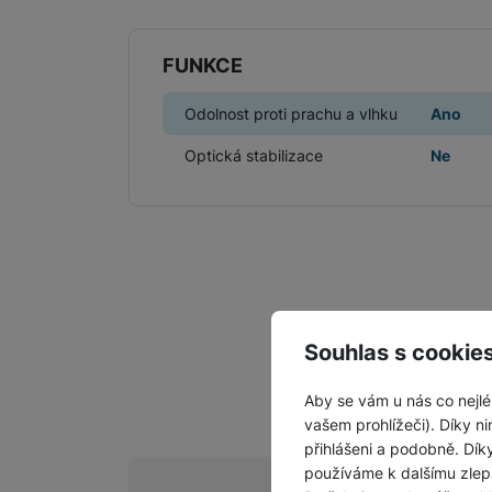
FUNKCE
Odolnost proti prachu a vlhku
Ano
Optická stabilizace
Ne
Souhlas s cookie
Aby se vám u nás co nejlé
vašem prohlížeči). Díky ni
přihlášeni a podobně. Dí
používáme k dalšímu zlep