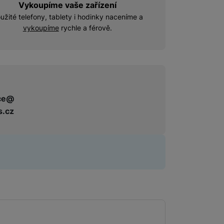
Vykoupíme vaše zařízení
Videokamery
užité telefony, tablety i hodinky naceníme a
vykoupíme
rychle a férově.
Dalekohledy
ce@
s.cz