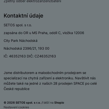
Zpětný odběr elektrozařízení/baterií
v
p
í
r
a
Kontaktní údaje
P
H
č
ř
e
k
SETOS spol. s r.o.
í
r
y
s
zapsána do OR u MS Praha, oddíl C, vložka 12006
ní
a
l
m
City Park Náchodská
s
u
o
u
š
Náchodská 2396/21, 193 00
ni
š
e
t
IČ: 46352163 DIČ: CZ46352163
i
n
o
č
s
r
k
t
y
iSpace
Jsme distributorem a maloobchodním prodejcem se
y
v
specializací na chytrá zařízení a elektroniku. Navštívit nás
í
H
P
můžete také na jedné z našich 28 prodejen SPACE po celé
p
e
ří
České republice
r
r
sl
o
n
u
t
í
© 2026 SETOS spol. s r.o. /
běží na
Shopio
š
e
Nastavení cookies
o