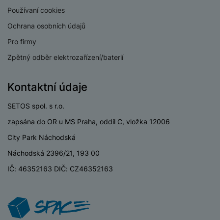
v
p
Používaní cookies
í
r
Ochrana osobních údajů
a
P
H
č
Pro firmy
ř
e
k
í
Zpětný odběr elektrozařízení/baterií
r
y
s
ní
a
l
m
s
Kontaktní údaje
u
o
u
š
ni
š
SETOS spol. s r.o.
e
t
i
n
zapsána do OR u MS Praha, oddíl C, vložka 12006
o
č
s
r
k
City Park Náchodská
t
y
y
v
Náchodská 2396/21, 193 00
í
H
P
IČ: 46352163 DIČ: CZ46352163
p
e
ří
r
r
sl
o
n
u
t
í
š
e
o