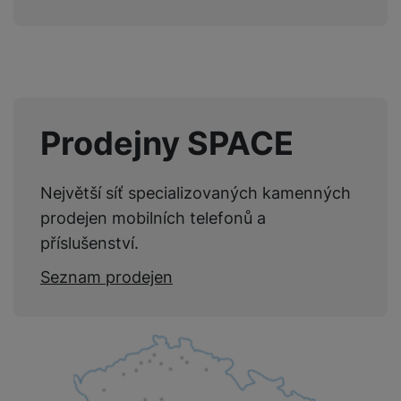
e
l
a
ti
o
j
anonymně, takže nejsme schopni identifikovat konkrétní
y
n
e
s
v
k
uživatele našeho webu.
e
a
s
k
t
y
Marketingové cookies používáme my nebo naši partneři,
y
č
s
t
o
o
abychom vám mohli zobrazit vhodné obsahy nebo reklamy jak
k
u
B
v
h
j
R
na našich stránkách, tak na stránkách třetích stran.
y
š
l
í
l
a
o
i
e
e
n
u
F
Prodejny SPACE
č
s
N
d
y
t
P
ól
k
k
a
y
p
e
ří
ie
y
y
b
r
r
sl
M
Největší síť specializovaných kamenných
D
íj
o
y
u
o
V
F
ig
e
prodejen mobilních telefonů a
t
š
bi
y
o
it
K
č
a
e
příslušenství.
le
s
t
ál
l
k
b
n
O
a
o
ní
á
y
Seznam prodejen
l
st
u
v
p
f
v
d
e
ví
tf
a
o
o
e
o
t
p
it
č
u
t
s
a
y
r
t
e
z
o
n
u
o
e
d
r
Kl
i
t
m
rs
r
á
á
c
a
o