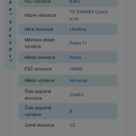
y
ů
PSČ výrobce
8382
í
t
ří
if
c
s
k
a
i
c
č
bí
o
r
m
t
o
s
e
h
o
y
n
F
o
h
e
je
u
TD SYNNEX Czech
n
el
Název dovozce
k
l
é
r
n
é
á
č
z
s.r.o.
í
e
Fi
a
u
V
m
T
y
S
á
n
t
k
d
a
S
f
t
m
š
ý
Ulice dovozce
Líbalova
o
e
I
s
y
k
y
r
p
o
A
o
n
e
e
k
ni
l
M
kl
a
k
a
o
u
Městská oblast
u
n
e
r
n
u
t
Praha 11
D
e
k
a
c
a
č
n
výrobce
t
y
s
y
s
p
o
á
v
S
a
p
h
o
ít
d
o
Xi
s
t
y
r
m
i
o
rt
Město dovozce
Praha
r
y
b
a
b
J
-
a
n
v
y
s
z
n
y
o
tr
a
č
a
e
m
o
á
í
PSČ dovozce
14900
k
e
y
f
ý
l
o
r
d
Ši
o
Ti
m
r
k
é
s
o
m
y
v
y,
n
Město výrobce
Hinnerup
r
D
t
s
i
a
p
h
l
t
h
p
é
r
o
o
o
o
k
m
o
ol
u
Číslo popisné
o
o
r
ž
e
r
k
2348/1
m
á
k
č
ic
c
dovozce
č
di
o
D
i
p
á
o
á
r
y
ít
í
h
o
n
t
if
d
r
z
Číslo popisné
ú
c
n
a
st
á
8
č
k
a
u
l
C
o
o
výrobce
hl
í
y
č
r
t
k
á
b
z
e
h
d
v
é
s
p
ů
oj
k
y
Země dovozce
CZ
m
l
é
y
u
é
m
p
r
m
k
a
H
t
e
r
tr
k
f
o
o
o
a