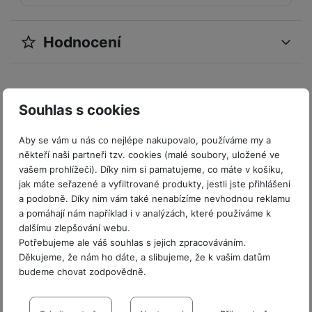
y
O
e
el
t
y
é
t
o
ni
t
m
n
a
c
r
e
y
p
o
t
t
ř
o
o
e
h
n
f
r
r
Hodnocení
o
o
e
bi
t
pi
r
O
í
o
s
y,
a
r
b
ln
e
lá
a
c
s
n
t
a
Pro vkládání recenzí je nutné se přihlásit.
p
y
i
í
b
t
n
h
t
ů
e
u
a
č
t
o
o
n
r
o
S
n
di
r
e
el
o
Souhlas s cookies
r
á
a
l
m
y
o
á
e
Recenze
k
y
s
n
y
a
F
s
t
f
ů
K
kl
n
Aby se vám u nás co nejlépe nakupovalo, používáme my a
rt
o
y
y
S
o
m
D
u
Nebyla přidána žádná recenze.
a
é
někteří naši partneři tzv. cookies (malé soubory, uložené ve
m
t
st
p
n
o
c
vašem prohlížeči). Díky nim si pamatujeme, co máte v košíku,
p
f
Vi
o
o
é
P
o
y
k
h
jak máte seřazené a vyfiltrované produkty, jestli jste přihlášeni
r
ól
P
d
ni
m
ří
rt
a podobně. Díky nim vám také nenabízíme nevhodnou reklamu
o
y
o
ie
o
P
e
t
B
y
s
o
a pomáhají nám například i v analýzách, které používáme k
v
ň
c
a
u
o
o
o
a
l
v
dalšímu zlepšování webu.
a
s
h
t
z
čí
S
k
r
t
u
ní
Potřebujeme ale váš souhlas s jejich zpracováváním.
c
k
y
v
d
t
l
a
y
e
š
Děkujeme, že nám ho dáte, a slibujeme, že k vašim datům
p
í
é
tr
r
r
a
u
m
ri
e
budeme chovat zodpovědně.
o
s
s
é
z
a
č
c
e
Vážíme si
e
n
m
t
p
h
e
,
e
h
Nastavení souhlasů s kategoriemi
r
p
s
ů
a
o
o
n
b
a
á