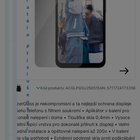
í
e
á
e
P
e
t
id
ž
A
š
a
l
u
p
p
v
l
n
g
F
r
k
a
t
M
d
h
l
o
e
k
L
e
č
e
c
r
r
y
o
M
é
e
ol
y
t
y
a
m
o
e
ř
y
n
k
h
o
a
s
O
a
li
e
d
Ti
ě
N
T
c
H
i
n
v
e
S
P
s
y
á
d
č
a
s
Z
c
P
n
s
l
i
C
B
e
e
i
e
ří
t
T
S
t
u
k
v
c
a
B
l
k
Xi
I
k
o
k
L
S
o
r
1
z
n
s
v
a
a
k
k
y
a
al
b
o
a
y
a
n
á
o
tr
o
n
7
e
c
l
í
b
m
a
t
č
e
o
y
P
Z
o
d
r
n
e
k
í
P
P
o
u
T
O
le
s
o
e
z
k
S
ř
T
m
A
B
u
n
M
a
P
p
é
B
ří
r
š
C
P
t
u
r
p
Ai
t
í
F
E
i
p
e
k
y
o
m
r
r
č
l
s
T
T
e
L
P
y
n
y
e
r
a
s
o
R
p
z
č
F
P
bi
o
o
o
e
u
l
y
ěl
n
O
O
O
g
č
M
ti
l
t
e
l
d
n
U
ří
ln
v
j
o
e
u
č
a
s
s
n
G
předchozí
následující
e
5
o
u
o
T
d
e
r
í
JI
s
í
C
á
e
z
t
š
o
N
t
M
c
e
al
ní
(
n
š
a
Kód produktu:
ACGLPGSU25051
EAN:
5711724173356
e
m
i
á
v
FI
l
t
U
ní
k
u
o
e
v
ik
v
a
al
P
a
d
2
5
e
p
c
i
P
t
a
L
u
el
B
t
b
o
n
é
o
í
c
lu
x
o
0
n
a
G
n
N
h
o
r
M
š
PanzerGlass je nekompromisní a ta nejlepší ochrana displeje
e
E
T
o
y
t
s
v
n
B
N
s
y
m
2
s
r
P
o
o
o
v
n
p
e
Vašeho telefonu s filtrem soukromí • Aplikátor v balení pro
f
1
a
r
h
t
y
o
in
S
á
6
t
á
S
M
Č
t
n
é
é
r
S
n
dokonalé nalepení i doma • Tloušťka skla 0,4mm • Vysoce
o
b
y
h
v
s
o
t
E
c
)
v
t
n
e
is
e
e
p
d
o
e
s
kvalitní lepící vrstva pro dokonalé přilnutí k displeji • Velmi
n
l
S
a
í
a
k
e
l
n
í
y
a
g
H
ti
1
e
e
m
t
t
snadná instalace a opětovné nalepení až 200x • V balení
y
e
a
n
p
v
M
P
n
e
o
O
v
a
e
č
6
v
s
o
y
v
najdete vše potřebné • Extrémní odolnost skla proti poškrábání
t
m
d
r
a