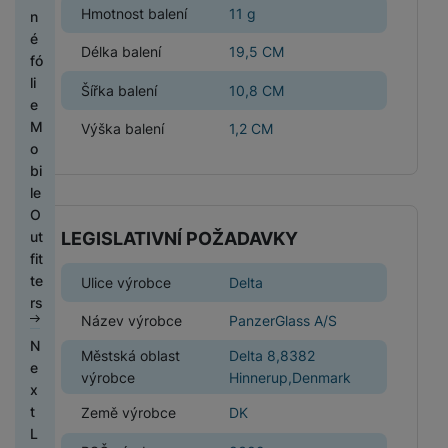
o
D
o
o
e
m
F
Hmotnost balení
11 g
č
e
o
n
y
í
l
st
r
t
ni
a
ín
ó
e
k
y
é
ši
t
u
a
ž
o
t
Délka balení
19,5 CM
t
k
li
t
fó
el
š
ni
á
a
o
P
s
P
y
H
e
r
li
e
e
c
k
Šířka balení
10,8 CM
p
r
á
s
ří
k
e
o
e
f
n
e
y
a
y
T
n
l
sl
c
r
n
M
o
Výška balení
1,2 CM
s
,
r
v
s
u
u
h
n
i
o
P
n
t
H
s
á
r
k
c
š
y
í
k
bi
ř
y
v
e
t
t
z
é
h
e
tr
k
a
le
e
S
í
r
a
y
e
h
á
n
ý
l
O
n
a
k
ní
ti
n
o
T
t
st
m
á
ut
LEGISLATIVNÍ POŽADAVKY
o
m
C
O
t
m
v
á
li
a
k
ví
h
v
fit
s
s
h
b
a
o
y
s
c
b
a
k
o
e
te
n
u
y
Ulice výrobce
Delta
je
b
ni
a
k
í
l
v
di
s
rs
é
n
tr
k
l
t
T
s
l
s
e
y
n
n
Název výrobce
PanzerGlass A/S
k
g
é
ti
e
o
o
e
a
t
t
s
k
i
N
o
h
v
t
r
z
lf
Městská oblast
Delta 8,8382
r
y
a
á
c
M
e
m
o
y
ů
y
O
o
i
výrobce
Hinnerup,Denmark
o
v
m
e
o
x
p
d
m
c
A
s
e
j
a
bi
A
t
Pl
Země výrobce
DK
r
i
h
u
l
t
N
H
k
č
ln
u
P
L
o
e
n
r
d
u
y
a
P
e