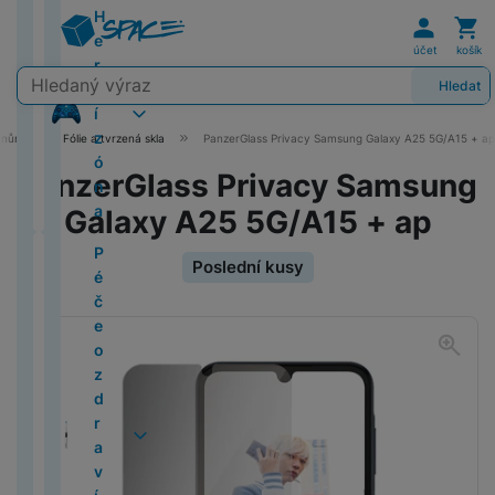
é
a
v
a
t
D
r
G
in
n
Uživat
Koš
a
al
P
a
H
h
i
a
e
V
y
m
č
rt
M
o
o
el
ě
R
a
al
i
í
bl
a
a
rt
e
o
č
r
e
e
Xi
ní
e
t
a
m
e
t
e
č
a
účet
košík
z
e
x
d
S
r
n
e
á
M
s
I
a
k
o
Vyhledávání
o
c
i
vi
s
p
k
x
ó
t
y
N
Hledat
P
p
n
e
p
t
o
t
n
o
y
z
y
B
1
z
k
r
y
y
n
y
Z
o
r
o
í
r
y
t
a
s
m
d
s
o
7
e
á
o
s
T
a
R
Xi
Fl
ki
o
tř
z
A
o
F
fonům
Fólie a tvrzená skla
PanzerGlass Privacy Samsung Galaxy A25 5G/A15 + ap
o
i
v
t
i
r
a
o
sl
d
e
a
e
a
ip
a
e
ó
u
ú
U
r
Xi
P
8
n
a
P
a
g
k
u
u
s
b
PanzerGlass Privacy Samsung
i
n
o
E
bi
n
di
k
JI
ol
a
h
K
é
x
é
v
a
N
S
c
k
u
S
O
P
e
m
l
č
a
o
l
FI
Galaxy A25 5G/A15 + ap
a
o
o
t
t
S
č
í
d
e
a
h
t
š
P
a
w
i
e
e
s
i
L
m
n
e
r
q
e
a
g
o
m
á
o
i
P
d
P
d
I
k
y
d
M
H
i
e
l
o
u
Poslední kusy
o
t
T
e
s
t
r
č
O
1
C
é
i
n
t
st
M
e
1
A
e
u
a
z
ě
a
t
u
k
y
k
1
h
č
P
Kl
F
fi
r
é
a
r
5
ir
v
b
R
r
P
d
l
b
y
n
a
o
"
y
e
h
i
o
Fotografie
n
o
m
c
n
i
P
y
o
e
O
r
o
l
g
u
(
tr
o
o
m
t
i
Xi
A
k
y
K
B
í
z
H
a
b
C
a
e
G
2
é
z
n
a
o
x
a
p
D
In
o
P
a
o
k
e
e
r
P
o
O
v
t
al
0
z
d
e
ti
a
o
p
i
st
l
ří
l
o
o
r
t
a
ti
í
y
a
H
2
á
r
z
p
m
l
4
g
a
o
O
s
k
k
n
n
y
r
c
a
P
D
x
o
5
s
a
a
a
i
e
K
e
x
b
S
l
u
A
z
í
r
n
k
t
e
o
y
n
)
u
v
c
r
R
i
t
s
W
ě
C
u
l
ir
o
sl
e
í
é
ě
v
o
Z
o
v