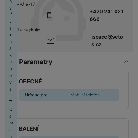
y
n
é
í
á
a
F
í
Po-Pá 9-17
y
h
g
(
y
c
z
t
y
o
t
t
č
U
k
+420 241 021
o
a
2
e
r
y
s
e
k
e
JI
M
H
c
v
c
0
a
666
c
J
o
l
a
Xi
FI
o
e
h
a
e
2
tr
F
a
a
b
e
a
L
pište kdykoliv
n
r
y
t
3
y
ó
d
N
k
n
f
o
M
ispace@seto
i
n
t
e
)
s
li
l
ic
n
í
o
m
In
t
í
s.cz
r
ls
k
e
o
e
a
v
n
i
st
o
sl
ý
k
y
a
v
b
k
á
y
a
r
u
m
é
t
k
Parametry
o
V
u
h
x
y
c
h
p
v
y
N
y
y
p
y
h
i
o
o
r
o
sl
s
o
á
P
K
d
P
tř
z
OBECNÉ
Z
s
u
a
v
t
h
o
i
r
e
e
a
i
c
v
a
k
o
m
n
o
b
n
Určeno pro
Mobilní telefon
s
t
h
a
t
a
n
p
k
h
y
á
t
e
á
č
e
a
á
n
s
ři
l
t
e
O
H
M
k
m
u
k
h
n
k
N
c
e
M
e
t
t
l
o
á
a
ic
hr
r
o
P
t
ní
é
a
Ř
BALENÍ
v
e
e
a
ní
bi
ří
e
f
m
B
e
a
l
b
n
m
ln
s