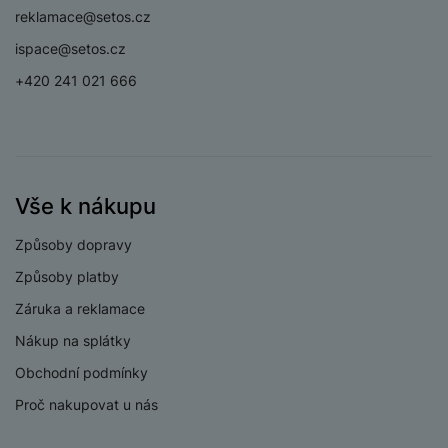
o
r
y
ří
K
reklamace@setos.cz
R
n
y
/
s
a
y
e
ispace@setos.cz
a
n
l
b
c
p
o
u
e
+420 241 021 666
h
P
ř
s
š
l
l
ří
e
i
e
y
o
s
d
č
n
n
l
s
R
e
s
a
u
á
e
d
t
b
š
Vše k nákupu
d
d
a
v
íj
e
k
u
t
í
e
n
Způsoby dopravy
y
k
p
č
s
P
c
r
Způsoby platby
F
k
t
T
ří
e
o
l
y
v
Záruka a reklamace
e
s
t
a
í
l
l
Nákup na splátky
a
S
s
p
e
u
b
íť
h
r
Obchodní podmínky
k
š
l
o
d
o
o
e
Proč nakupovat u nás
e
v
i
i
n
n
t
é
s
P
v
s