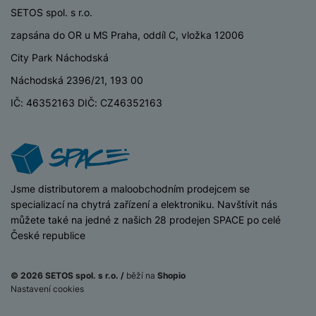
P
d
a
i
SETOS spol. s r.o.
d
ří
n
m
č
i
s
zapsána do OR u MS Praha, oddíl C, vložka 12006
i
ě
e
o
l
c
ť
City Park Náchodská
u
e
o
H
š
P
Náchodská 2396/21, 193 00
v
e
e
P
o
é
r
IČ: 46352163 DIČ: CZ46352163
n
ří
u
k
n
s
s
z
a
í
t
l
d
rt
p
v
u
r
y
ř
í
š
a
í
p
e
p
iSpace
Jsme distributorem a maloobchodním prodejcem se
s
r
n
r
specializací na chytrá zařízení a elektroniku. Navštívit nás
l
o
s
o
můžete také na jedné z našich 28 prodejen SPACE po celé
u
A
t
A
České republice
š
ir
v
ir
e
P
í
p
n
© 2026 SETOS spol. s r.o. /
běží na
Shopio
o
p
o
s
Nastavení cookies
Na splátky
d
r
d
t
Do košíku
51 Kč
1 999
Kč
s
o
s