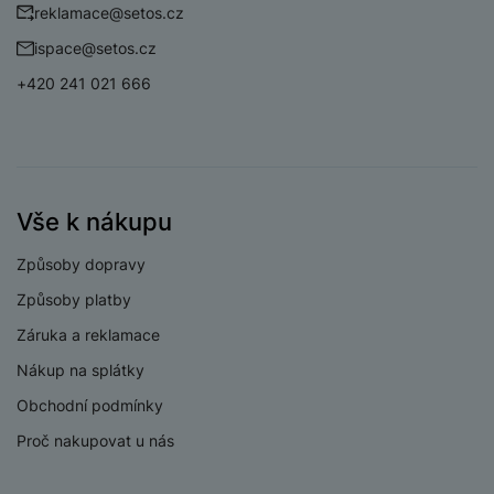
f/1.6
reklamace@setos.cz
fotoaparátu
ispace@setos.cz
Světelnost
širokoúhlého
f/2.2
+420 241 021 666
fotoaparátu
Rozlišení hlavního
50 MPX
zadního fotoaparátu
Rozlišení
širokoúhlého
8 MPX
Vše k nákupu
fotoaparátu
Způsoby dopravy
Způsoby platby
Záruka a reklamace
PROCESOR
Nákup na splátky
1x3,3
Obchodní podmínky
Rychlost CPU
GHz+3x3,2+2x3+2x
Proč nakupovat u nás
2,3 GHz
Počet jader