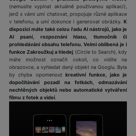
M
e
R
w
ti
(nemusíte vypínat aktuálně používanou aplikaci),
ic
á
e
m
jenž s vámi umí chatovat, propojuje různé aplikace
H
r
m
r
é
v telefonu, a umí dokonce i generovat obrázky.
K
e
o
e
b
di
r
S
dispozici máte také celou řadu AI nástrojů, jako je
č
a
a
ní
D
AI psaní, rozpoznání hlasu, tlumočník či
k
n
m
X
J
y
k
prohledávání obsahu telefonu. Velmi oblíbená je i
y
C
e
p
y
funkce Zakroužkuj a hledej
(Circle to Search), kdy
ši
d
r
p
máte možnost označit cokoli, co vidíte na
n
o
r
H
obrazovce, a vyhledat daný objekt na Googlu. Byla
o
F
o
e
by chyba opomenout
kreativní funkce, jako je
r
r
d
r
dopočítávání pozadí na fotkách, odmazávání
á
a
v
n
nechtěných objektů nebo automatické vytváření
z
m
ě
í
o
e
a
filmu z fotek a videí
.
a
v
T
ví
p
é
V
c
o
b
e
č
A
a
z
ít
u
t
a
a
d