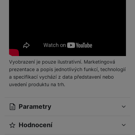
a
n
n
m
a
i
e
bí
c
r
je
e
y
ní
m
Vyobrazení je pouze ilustrativní. Marketingová
prezentace a popis jednotlivých funkcí, technologií
a specifikací vychází z data představení nebo
uvedení produktu na trh.
Parametry
Hodnocení
OBECNÉ