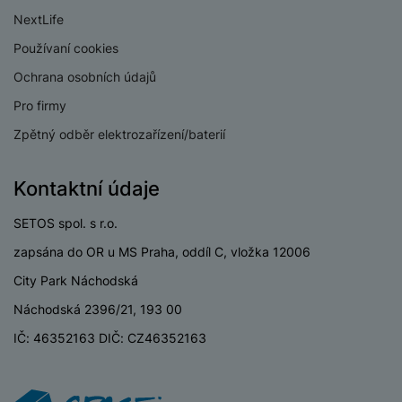
NextLife
USB OTG
Ano
Používaní cookies
Typ paměťové karty
Bez paměťové karty
Ochrana osobních údajů
Lightning port
Ne
Pro firmy
USB-A
Ne
Zpětný odběr elektrozařízení/baterií
Kontaktní údaje
BATERIE
SETOS spol. s r.o.
zapsána do OR u MS Praha, oddíl C, vložka 12006
Kapacita baterie
6000 MAH
City Park Náchodská
Rychlé nabíjení
Ano
Náchodská 2396/21, 193 00
Výkon rychlonabíjení
90 W
IČ: 46352163 DIČ: CZ46352163
Způsob nabíjení
Kabelové