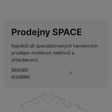
GPS
Ano
GSM
Ano
LTE
Ano
Prodejny SPACE
NFC
Ano
Rozpoznání obličeje
Ano
Největší síť specializovaných kamenných
Čtečka otisku prstů
Ano
prodejen mobilních telefonů a
příslušenství.
Seznam
prodejen
ENERGETICKÉ HODNOTY
Energetická třída
A