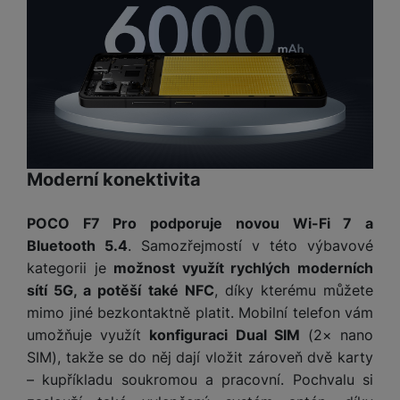
e
l
v
n
e
l
st
v
a
ví
i
d
k
z
a
v
e
č
y
e
s
P
D
a
o
H
á
Moderní konektivita
v
w
e
l
a
e
r
k
č
r
POCO F7 Pro podporuje novou Wi-Fi 7 a
n
o
ů
b
Bluetooth 5.4
. Samozřejmostí v této výbavové
í
v
m
a
sl
kategorii je
možnost využít rychlých moderních
é
n
u
sítí 5G, a potěší také NFC
, díky kterému můžete
o
k
c
v
mimo jiné bezkontaktně platit. Mobilní telefon vám
y
h
l
umožňuje využít
konfiguraci Dual SIM
(2× nano
á
a
P
SIM), takže se do něj dají vložit zároveň dvě karty
t
B
d
a
– kupříkladu soukromou a pracovní. Pochvalu si
k
e
a
m