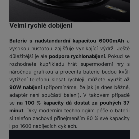
v
p
í
r
a
Díky těmto cookies vám práci s naším webem dokážeme ještě
P
H
Analytické
Velmi rychlé dobíjení
Analytické
-
abychom věděli, jak se na webu chováte, a mohli
zpříjemnit. Dokážeme si zapamatovat vaše nastavení, mohou
č
ř
e
náš web dále zlepšovat
.
vám pomoci s vyplňováním formulářů, umožní nám zobrazit
k
í
r
Povoleno
služby jako je chat a podobně.
y
Baterie s nadstandardní kapacitou 6000mAh
a
s
ní
a
l
vysokou hustotou zajišťuje vynikající výdrž. Ještě
m
s
u
Tyto cookies nám umožňují měření výkonu našeho webu i
důležitější je ale
podpora rychlonabíjení
. Pokud se
o
u
š
Marketingové
Marketingové
-
abychom vás neobtěžovali nevhodnou
našich reklamních kampaní. Jejich pomocí určujeme počet
rozhodnete kupříkladu hrát supermoderní hry s
ni
š
e
reklamou
.
návštěv a zdroje návštěv našich internetových stránek. Data
t
náročnou grafikou a procenta baterie budou kvůli
i
Povoleno
n
získaná pomocí těchto cookies zpracováváme souhrnně a
o
vytížení telefonu klesat rychleji, můžete využít
až
č
s
anonymně, takže nejsme schopni identifikovat konkrétní
r
k
90W nabíjení
(připomínáme, že jak je dnes běžné,
uživatele našeho webu.
t
y
Marketingové cookies používáme my nebo naši partneři,
y
adaptér není součástí balení). V takovém případě
v
abychom vám mohli zobrazit vhodné obsahy nebo reklamy jak
í
se
na 100 % kapacity dá dostat za pouhých 37
H
P
na našich stránkách, tak na stránkách třetích stran.
p
e
minut
. Díky moderním technologiím péče o baterii
ří
r
r
si telefon zachová přinejmenším 80 % své kapacity
sl
o
n
u
i po 1600 nabíjecích cyklech.
t
í
š
e
o