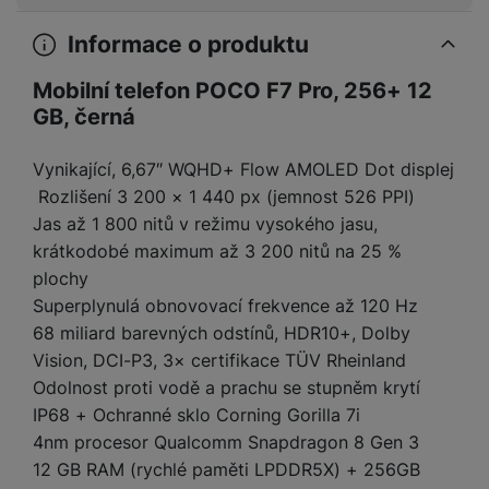
y
r
t
c
n
t
d
á
r
m
t
o
v
k
i
ř
Informace o produktu
O
in
s
a
o
k
m
í
y
c
e
u
k
kl
š
ni
a
o
k
Mobilní telefon POCO F7 Pro, 256+ 12
e
b
t
y
a
n
t
bi
f
i
GB, černá
d
p
y
o
ln
o
č
o
r
a
r
í
t
e
o
o
b
y
Vynikající, 6,67″ WQHD+ Flow AMOLED Dot displej
t
o
r
t
a
Rozlišení 3 200 × 1 440 px (jemnost 526 PPI)
el
a
L
S
o
a
t
e
Jas až 1 800 nitů v režimu vysokého jasu,
p
e
m
v
b
o
f
a
d
krátkodobé maximum až 3 200 nitů na 25 %
a
é
le
h
o
r
n
plochy
rt
k
t
y
n
á
i
Superplynulá obnovovací frekvence až 120 Hz
a
y
n
y
t
P
c
m
a
68 miliard barevných odstínů, HDR10+, Dolby
ů
ř
e
D
e
n
Vision, DCI-P3, 3× certifikace TÜV Rheinland
m
í
r
r
o
Odolnost proti vodě a prachu se stupněm krytí
P
s
ž
y
t
N
r
IP68 + Ochranné sklo Corning Gorilla 7i
l
á
S
e
a
a
4nm procesor Qualcomm Snapdragon 8 Gen 3
u
D
k
t
b
b
č
š
a
y
a
12 GB RAM (rychlé paměti LPDDR5X) + 256GB
o
í
k