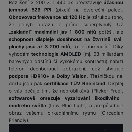
a
Rozlišení 3 200 × 1 440 px představuje
úžasnou
m
v
e
P
bi
a
B
jemnost 526 PPI
(pixelů na čtvereční palec).
e
e
ř
ln
M
b
e
č
s
Obnovovací frekvence až 120 Hz
je zárukou toho,
í
í
y
a
z
k
ni
že pohyb obrazu je přímo superplynulý. Už
s
t
ši
t
d
y
c
l
el
„základní“ maximální jas 1 800 nitů
potěší, ale
a
o
r
e
u
e
schopnost displeje dosáhnout na čtvrtině své
p
h
á
k
š
f
plochy jasu až 3 200 nitů
, to je ohromující. Díky
o
y
t
t
e
o
dl
o
výhodám
technologie AMOLED
(mj. 68 miliardám
a
n
n
S
o
v
barevných odstínů či vysokému kontrastu) nabízí
bl
s
y
l
ž
é
e
telefon dechberoucí zobrazení, což stvrzuje
t
u
k
n
t
P
podpora HDR10+ a Dolby Vision
. Třešničkou na
v
n
y
a
ů
ří
í
dortu jsou pak
certifikace TÜV Rheinland
. Displej
e
p
b
m
s
p
č
o vás pečuje tím, že neproblikává (Flicker Free),
o
íj
l
r
n
softwarově omezuje vyzařování škodlivého
S
d
e
u
o
í
I
m
č
modrého světla
(Low Blue Light) a přizpůsobuje
š
A
c
M
y
k
obraz vašemu cirkadiánnímu rytmu (Circadian
e
p
l
k
š
y
Friendly).
n
p
o
a
s
l
T
n
N
rt