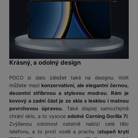
t
e
r
y
a
y
v
a
bí
K
í
F
c
je
P
a
p
il
k
č
ří
b
r
t
p
k
s
e
o
r
a
y
l
l
c
y
d
k
u
y
h
y
c
š
K
a
y
h
e
r
Krásný, a odolný design
r
t
S
y
n
y
e
r
o
tr
s
t
d
é
ft
POCO si dalo záležet také na designu. Volit
ý
t
k
u
h
w
můžete mezi
konzervativní, ale elegantní černou,
m
v
y
k
o
a
h
í
decentní stříbrnou a stylovou modrou
.
Rám je
c
d
r
o
p
A
kovový a zadní část je ze skla s lesklou i matnou
e
i
e
di
r
d
povrchovou úpravou.
Také displej samozřejmě
n
n
o
a
D
chrání sklo, a to vysoce
odolné Corning Gorilla 7i
.
k
H
k
i
p
i
y
Zvýšenou odolnost ostatně nabízí celé tělo
U
á
P
t
s
B
telefonu, a to proti vodě a prachu (
stupeň krytí
m
h
é
k
P