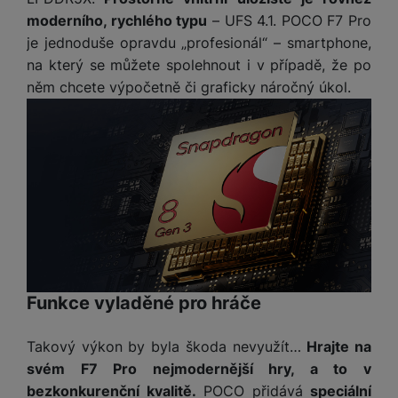
y
n
k
a
e
t
moderního, rychlého typu
– UFS 4.1. POCO F7 Pro
a
y
d
r
v
N
je jednoduše opravdu „profesionál“ – smartphone,
b
t
í
a
E
na který se můžete spolehnout i v případě, že po
íj
P
o
k
b
x
e
ří
něm chcete výpočetně či graficky náročný úkol.
r
d
íj
t
č
sl
y
o
e
e
k
u
m
č
r
y
š
B
á
k
n
(
e
a
c
y
í
2
n
t
í
H
3
st
e
L
m
D
0
ví
ri
o
s
D
V
p
e
k
p
d
)
r
a
á
o
is
o
n
t
t
N
k
A
Funkce vyladěné pro hráče
a
o
ř
a
y
p
p
r
e
b
pl
á
y
Takový výkon by byla škoda nevyužít…
Hrajte na
E
b
íj
e
j
x
svém F7 Pro nejmodernější hry, a to v
i
e
W
P
e
t
č
bezkonkurenční kvalitě.
POCO přidává
speciální
cí
a