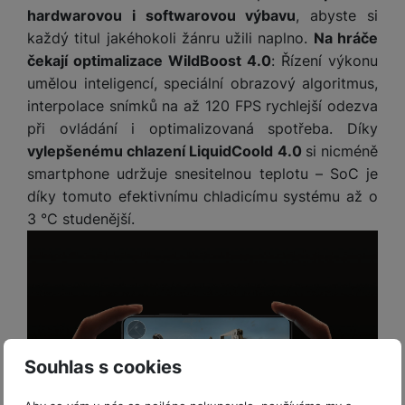
ří
c
e
ů
s
hardwarovou i softwarovou výbavu
, abyste si
t
s
í
r
m
t
každý titul jakéhokoli žánru užili naplno.
Na hráče
c
l
a
n
oj
h
čekají optimalizace WildBoost 4.0
: Řízení výkonu
u
d
P
í
á
P
š
a
umělou inteligencí, speciální obrazový algoritmus,
ř
S
n
P
ří
e
p
í
interpolace snímků na až 120 FPS rychlejší odezva
S
k
ří
s
n
t
s
D
při ovládání i optimalizovaná spotřeba. Díky
y
sl
l
s
é
l
d
vylepšenému chlazení LiquidCoold 4.0
si nicméně
u
u
t
r
u
is
š
š
smartphone udržuje snesitelnou teplotu – SoC je
v
y
š
k
e
e
díky tomuto efektivnímu chladicímu systému až o
í
e
y
n
n
M
3 °C studenější.
p
n
st
s
ik
r
S
s
ví
t
r
o
S
t
p
v
o
s
D
v
r
í
f
p
d
í
o
p
o
o
is
p
M
r
n
t
k
r
a
o
y
ř
y
o
Souhlas s cookies
c
l
e
a
e
P
b
u