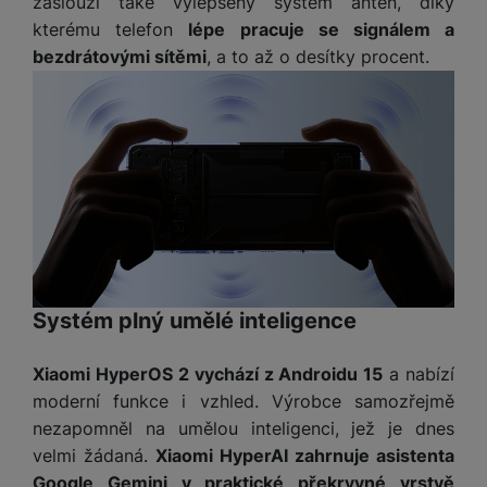
zaslouží také vylepšený systém antén, díky
a
z
č
ě
d
kterému telefon
lépe pracuje se signálem a
e
ť
H
r
bezdrátovými sítěmi
, a to až o desítky procent.
o
e
D
á
v
r
r
t
é
n
ž
o
k
í
á
v
a
a
k
é
r
p
y
p
t
o
p
o
y
č
r
w
ít
o
e
S
a
M
t
r
t
č
ic
e
b
Systém plný umělé inteligence
y
o
r
l
a
l
v
o
e
n
u
Xiaomi HyperOS 2 vychází z Androidu 15
a nabízí
é
S
v
k
s
moderní funkce i vzhled. Výrobce samozřejmě
ž
D
i
y
y
i
H
nezapomněl na umělou inteligenci, jež je dnes
z
d
P
C
velmi žádaná.
Xiaomi HyperAI zahrnuje asistenta
M
e
l
o
ul
Google Gemini v praktické překryvné vrstvě