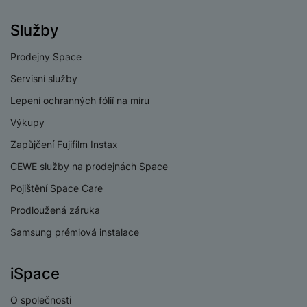
8
procesoru
Služby
Procesor
Snapdragon 8 Gen 3
Prodejny Space
Servisní služby
Lepení ochranných fólií na míru
KONEKTIVITA
Výkupy
Verze bluetooth
Bluetooth 5.4
Zapůjčení Fujifilm Instax
Verze Wi-Fi
Wi-Fi 7
CEWE služby na prodejnách Space
Pojištění Space Care
Dual SIM
Ano
Prodloužená záruka
3,5 mm jack
Ne
Samsung prémiová instalace
Nano SIM
Ano
iSpace
Paměťová karta
Ne
USB-C
Ano
O společnosti