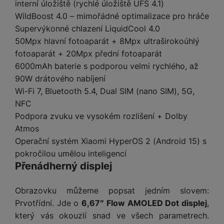
e
l
a
ti
interní úložiště (rychlé úložiště UFS 4.1)
o
j
y
n
e
s
v
k
WildBoost 4.0 – mimořádné optimalizace pro hráče
e
a
s
k
t
y
y
Supervýkonné chlazení LiquidCool 4.0
č
s
t
o
o
k
50Mpx hlavní fotoaparát + 8Mpx ultraširokoúhlý
u
B
v
h
j
R
y
š
fotoaparát + 20Mpx přední fotoaparát
l
í
l
a
o
i
e
6000mAh baterie s podporou velmi rychlého, až
e
n
u
F
č
s
N
90W drátového nabíjení
d
y
t
P
ól
k
k
a
y
p
e
ří
Wi-Fi 7, Bluetooth 5.4, Dual SIM (nano SIM), 5G,
ie
y
y
b
r
r
sl
NFC
M
D
íj
o
y
u
o
V
Podpora zvuku ve vysokém rozlišení + Dolby
F
ig
e
t
š
bi
y
o
Atmos
it
K
č
a
e
le
s
t
Operační systém Xiaomi HyperOS 2 (Android 15) s
ál
l
k
b
n
O
a
o
ní
á
y
pokročilou umělou inteligencí
l
st
u
v
p
f
v
d
Přenádherný displej
e
ví
tf
a
o
o
e
o
t
p
it
č
u
t
s
a
y
r
Obrazovku můžeme popsat jedním slovem:
t
e
z
o
n
u
o
e
Prvotřídní. Jde o
6,67″ Flow AMOLED Dot displej
,
d
r
Kl
i
t
m
rs
který vás okouzlí snad ve všech parametrech.
r
á
á
c
a
o