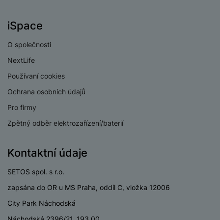
eSIM
Ne
3,5 mm jack
Ne
iSpace
Nano SIM
Ano
O společnosti
Paměťová karta
Ne
NextLife
Používaní cookies
USB-C
Ano
Ochrana osobních údajů
USB OTG
Ano
Pro firmy
Lightning port
Ne
Zpětný odběr elektrozařízení/baterií
USB-A
Ne
Kontaktní údaje
SETOS spol. s r.o.
BATERIE
zapsána do OR u MS Praha, oddíl C, vložka 12006
City Park Náchodská
Kapacita baterie
6000 MAH
Náchodská 2396/21, 193 00