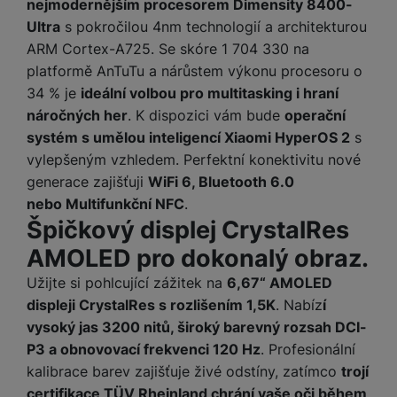
nejmodernějším procesorem Dimensity 8400-
a
m
v
e
P
bi
a
B
Ultra
s pokročilou 4nm technologií a architekturou
e
e
ř
ln
M
b
e
ARM Cortex-A725. Se skóre 1 704 330 na
č
s
í
í
y
a
z
k
ni
platformě AnTuTu a nárůstem výkonu procesoru o
s
t
ši
t
d
y
c
34 % je
ideální volbou pro multitasking i hraní
l
el
a
o
r
e
u
e
náročných her
. K dispozici vám bude
operační
p
h
á
k
š
f
systém s umělou inteligencí Xiaomi HyperOS 2
s
o
y
t
t
e
o
vylepšeným vzhledem. Perfektní konektivitu nové
dl
o
a
n
n
S
o
v
generace zajišťuji
WiFi 6, Bluetooth 6.0
bl
s
y
l
ž
é
nebo Multifunkční NFC
.
e
t
u
k
n
Špičkový displej CrystalRes
t
P
v
n
y
a
ů
ří
í
AMOLED pro dokonalý obraz.
e
p
b
m
s
p
č
o
íj
Užijte si pohlcující zážitek na
6,67“ AMOLED
l
r
n
S
d
e
u
displeji CrystalRes s rozlišením 1,5K
. Nabíz
í
o
í
I
m
č
š
vysoký jas 3200 nitů, široký barevný rozsah DCI-
A
c
M
y
k
e
p
P3 a obnovovací frekvenci 120 Hz
. Profesionální
l
k
š
y
n
p
o
kalibrace barev zajišťuje živé odstíny, zatímco
trojí
a
s
l
T
n
N
certifikace TÜV Rheinland chrání vaše oči během
rt