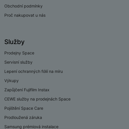
PROCESOR
Obchodní podmínky
Proč nakupovat u nás
1x3,25 GHz + 3x3,0
Rychlost CPU
+ 4x2,1 GHz
Počet jader
8
procesoru
Služby
Dimensity 8400-
Procesor
Prodejny Space
Ultra
Servisní služby
Lepení ochranných fólií na míru
Výkupy
KONEKTIVITA
Zapůjčení Fujifilm Instax
Verze bluetooth
Bluetooth 5.4
CEWE služby na prodejnách Space
Verze Wi-Fi
Wi-Fi 6
Pojištění Space Care
Prodloužená záruka
Dual SIM
Ano
Samsung prémiová instalace