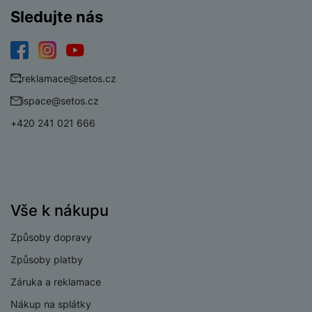
Stabilizace obrazu
Ano
Sledujte nás
Světelnost předního
f/2.5
fotoaparátu
Světelnost hlavního
Facebook
Instagram
YouTube
f/1.5
fotoaparátu
reklamace@setos.cz
Světelnost
ispace@setos.cz
širokoúhlého
f/2.2
+420 241 021 666
fotoaparátu
Rozlišení hlavního
50 MPX
zadního fotoaparátu
Rozlišení
širokoúhlého
8 MPX
Vše k nákupu
fotoaparátu
Způsoby dopravy
Typ fotoaparátu
Širokoúhlý
Způsoby platby
Záruka a reklamace
Nákup na splátky