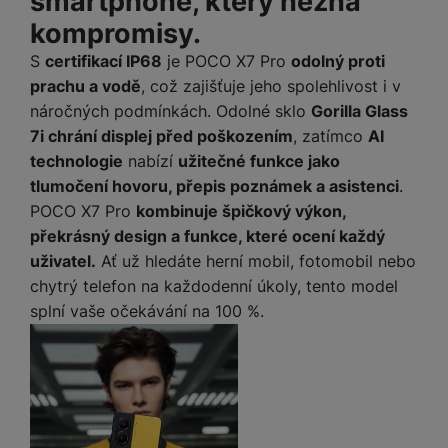
smartphone, který nezná
P
d
a
i
d
ří
kompromisy.
n
m
č
i
s
i
ě
e
S
certifikací IP68
je POCO X7 Pro
odolný proti
o
l
c
ť
prachu a vodě
, což zajišťuje jeho spolehlivost i v
u
e
o
H
náročných podmínkách. Odolné sklo
Gorilla Glass
š
P
v
e
e
P
o
7i chrání displej před poškozením
, zatímco
AI
é
r
n
ří
u
technologie
nabízí
užitečné funkce jako
k
n
s
s
z
tlumočení hovoru, přepis poznámek a asistenci
.
a
í
t
l
d
rt
POCO X7 Pro
kombinuje špičkový výkon,
p
v
u
r
y
ř
překrásný design a funkce, které ocení každý
í
š
a
í
uživatel.
Ať už hledáte herní mobil, fotomobil nebo
p
e
p
s
chytrý telefon na každodenní úkoly, tento model
r
n
r
l
o
s
o
splní vaše očekávání na 100 %.
u
A
t
A
š
ir
v
ir
e
P
í
p
n
o
p
o
s
d
r
d
t
s
o
s