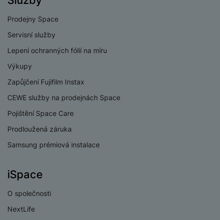
Služby
e
l
v
n
e
l
Prodejny Space
st
v
a
ví
Servisní služby
i
d
k
z
Lepení ochranných fólií na míru
a
v
e
č
y
Výkupy
e
s
P
Zapůjčení Fujifilm Instax
D
a
o
H
á
v
CEWE služby na prodejnách Space
w
e
l
a
e
r
Pojištění Space Care
k
č
r
n
o
Prodloužená záruka
ů
b
í
v
m
a
Samsung prémiová instalace
sl
é
n
u
o
k
c
v
iSpace
y
h
l
á
a
O společnosti
P
t
B
d
a
NextLife
k
e
a
m