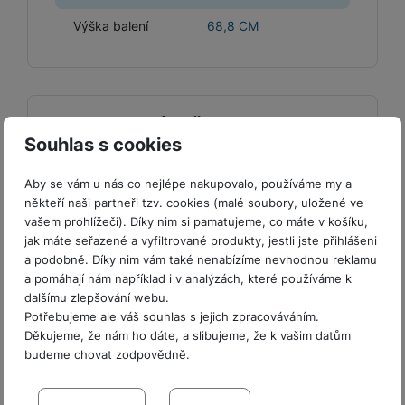
e
l
a
ti
o
j
y
n
e
s
v
Výška balení
68,8 CM
k
e
a
s
k
t
y
y
č
s
t
o
o
k
u
B
v
h
j
R
y
š
l
í
l
a
o
i
e
e
n
u
LEGISLATIVNÍ POŽADAVKY
F
č
s
N
d
y
t
Souhlas s cookies
P
ól
k
k
a
y
p
e
ří
Ulice výrobce
V Parku 2323/14
ie
y
y
b
r
r
sl
Aby se vám u nás co nejlépe nakupovalo, používáme my a
M
D
íj
Název výrobce
Samsung
o
y
u
někteří naši partneři tzv. cookies (malé soubory, uložené ve
o
V
F
ig
e
t
vašem prohlížeči). Díky nim si pamatujeme, co máte v košíku,
š
bi
y
o
Městská oblast
it
K
č
a
jak máte seřazené a vyfiltrované produkty, jestli jste přihlášeni
Praha
e
le
s
t
výrobce
ál
l
k
a podobně. Díky nim vám také nenabízíme nevhodnou reklamu
b
n
O
a
o
ní
á
y
a pomáhají nám například i v analýzách, které používáme k
l
st
Země výrobce
Česká Republika
u
v
p
f
v
d
dalšímu zlepšování webu.
e
ví
tf
a
o
o
e
o
Potřebujeme ale váš souhlas s jejich zpracováváním.
PSČ výrobce
14800
t
p
it
č
u
t
s
a
Děkujeme, že nám ho dáte, a slibujeme, že k vašim datům
y
r
t
e
z
Název dovozce
Samsung
o
n
u
budeme chovat zodpovědně.
o
e
d
r
Kl
i
t
m
rs
Nastavení souhlasů s kategoriemi
Ulice dovozce
V Parku 2323/14
r
á
á
c
a
o