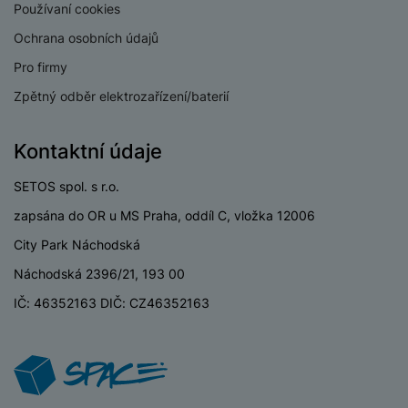
a
z
č
Používaní cookies
ě
d
e
ť
H
Ochrana osobních údajů
r
o
e
D
á
Pro firmy
v
r
r
t
é
Zpětný odběr elektrozařízení/baterií
n
ž
o
k
í
á
v
a
a
k
é
Kontaktní údaje
r
p
y
p
t
o
p
o
SETOS spol. s r.o.
y
č
r
w
zapsána do OR u MS Praha, oddíl C, vložka 12006
ít
o
e
S
a
M
t
r
City Park Náchodská
t
č
ic
e
b
y
Náchodská 2396/21, 193 00
o
r
l
a
l
v
o
e
n
IČ: 46352163 DIČ: CZ46352163
u
é
S
v
k
s
ž
D
i
y
y
i
H
z
d
P
C
M
e
l
o
ul