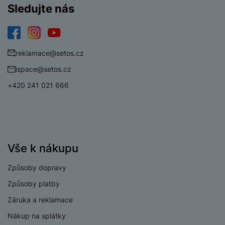
a
n
6
Sledujte nás
n
procesoru
m
a
i
A15 Bionic s 16
e
bí
c
Procesor
jádrový Neutra
r
je
Facebook
Instagram
YouTube
e
y
ní
reklamace@setos.cz
m
ispace@setos.cz
+420 241 021 666
KONEKTIVITA
Verze bluetooth
Bluetooth 5.0
Dual SIM
Ano
Vše k nákupu
eSIM
Ano
Způsoby dopravy
3,5 mm jack
Ne
Způsoby platby
Nano SIM
Ano
Záruka a reklamace
Paměťová karta
Ne
Nákup na splátky