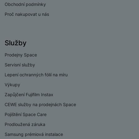
Wi-fi
Ano
Obchodní podmínky
Proč nakupovat u nás
Bluetooth
Ano
Lightning port
Ano
Služby
Prodejny Space
BATERIE
Servisní služby
Kapacita baterie
1821 MAH
Lepení ochranných fólií na míru
Výkupy
Rychlé nabíjení
Ano
Zapůjčení Fujifilm Instax
Výkon rychlonabíjení
20 W
CEWE služby na prodejnách Space
Kabelové i
Způsob nabíjení
Pojištění Space Care
bezdrátové
Prodloužená záruka
Samsung prémiová instalace