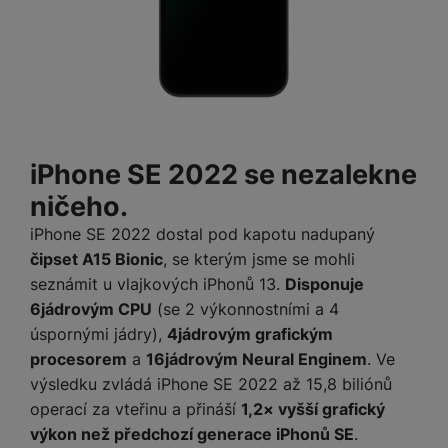
a
m
v
e
P
bi
a
B
e
e
ř
ln
M
b
e
č
s
í
í
y
a
z
k
ni
s
t
ši
t
d
y
c
l
el
a
o
r
e
u
e
p
h
á
k
š
f
o
y
t
t
iPhone SE 2022 se nezalekne
e
o
dl
o
a
n
n
S
ničeho.
o
v
bl
s
y
l
ž
é
e
iPhone SE 2022 dostal pod kapotu nadupaný
t
u
k
n
t
P
čipset A15 Bionic
, se kterým jsme se mohli
v
n
y
a
ů
ří
í
seznámit u vlajkových iPhonů 13.
Disponuje
e
p
b
m
s
p
č
6jádrovým CPU
(se 2 výkonnostními a 4
o
íj
l
r
n
úspornými jádry),
4jádrovým grafickým
S
d
e
u
o
í
I
m
č
procesorem
a
16jádrovým Neural Enginem
. Ve
š
A
c
M
y
k
výsledku zvládá iPhone SE 2022 až 15,8 biliónů
e
p
l
k
š
y
operací za vteřinu a přináší
1,2× vyšší grafický
n
p
o
a
s
výkon než předchozí generace iPhonů SE
.
l
T
n
N
rt