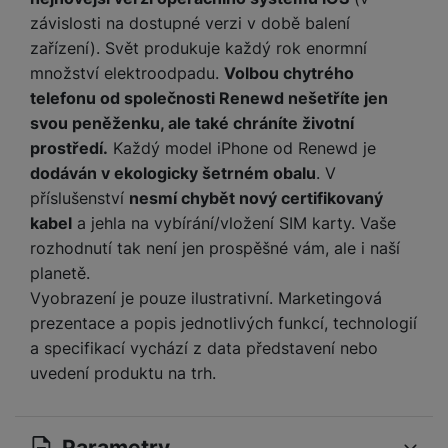
P
d
a
i
d
závislosti na dostupné verzi v době balení
ří
n
m
č
i
s
zařízení). Svět produkuje každý rok enormní
i
ě
e
o
l
množství elektroodpadu.
Volbou chytrého
c
ť
u
e
telefonu od společnosti Renewd nešetříte jen
o
H
š
P
v
svou peněženku, ale také chráníte životní
e
e
P
o
é
r
prostředí.
Každý model iPhone od Renewd je
n
ří
u
k
n
dodáván v ekologicky šetrném obalu
. V
s
s
z
a
í
příslušenství
nesmí chybět nový certifikovaný
t
l
d
rt
p
v
u
r
kabel
a jehla na vybírání/vložení SIM karty. Vaše
y
ř
í
š
a
rozhodnutí tak není jen prospěšné vám, ale i naší
í
p
e
p
planetě.
s
r
n
r
Vyobrazení je pouze ilustrativní. Marketingová
l
o
s
o
u
prezentace a popis jednotlivých funkcí, technologií
A
t
A
š
a specifikací vychází z data představení nebo
ir
v
ir
e
uvedení produktu na trh.
P
í
p
n
o
p
o
s
d
r
d
t
s
o
s
Parametry