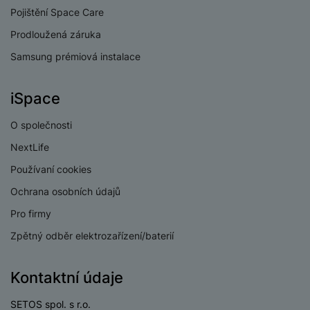
v
p
Pojištění Space Care
í
r
Prodloužená záruka
a
P
H
č
Samsung prémiová instalace
ř
e
k
í
r
y
s
iSpace
ní
a
l
m
s
u
O společnosti
o
u
š
ni
š
NextLife
e
t
i
n
Používaní cookies
o
č
s
r
Ochrana osobních údajů
k
t
y
y
v
Pro firmy
í
H
P
Zpětný odběr elektrozařízení/baterií
p
e
ří
r
r
sl
o
Kontaktní údaje
n
u
t
í
š
e
SETOS spol. s r.o.
o