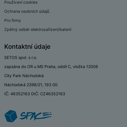
P
d
Používaní cookies
a
i
d
ří
n
m
č
Ochrana osobních údajů
i
s
i
ě
e
o
l
Pro firmy
c
ť
u
e
o
H
Zpětný odběr elektrozařízení/baterií
š
P
v
e
e
P
o
é
r
n
ří
u
Kontaktní údaje
k
n
s
s
z
a
í
t
l
d
SETOS spol. s r.o.
rt
p
v
u
r
y
ř
zapsána do OR u MS Praha, oddíl C, vložka 12006
í
š
a
í
p
e
p
City Park Náchodská
s
r
n
r
l
Náchodská 2396/21, 193 00
o
s
o
u
A
t
A
IČ: 46352163 DIČ: CZ46352163
š
ir
v
ir
e
P
í
p
n
o
p
o
s
d
r
d
t
s
o
s