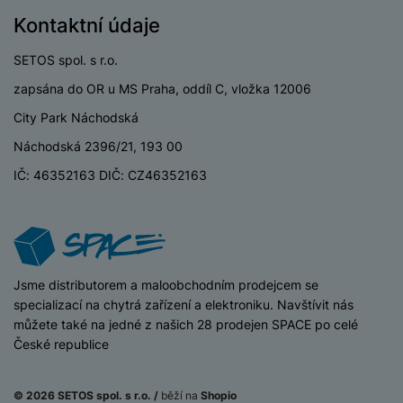
P
d
a
i
d
ří
Kontaktní údaje
n
m
č
i
s
i
ě
e
o
l
SETOS spol. s r.o.
c
ť
u
e
o
zapsána do OR u MS Praha, oddíl C, vložka 12006
H
š
P
v
e
City Park Náchodská
e
P
o
é
r
n
ří
u
Náchodská 2396/21, 193 00
k
n
s
s
z
a
í
IČ: 46352163 DIČ: CZ46352163
t
l
d
rt
p
v
u
r
y
ř
í
š
a
í
p
e
p
s
r
n
r
l
o
s
o
iSpace
Jsme distributorem a maloobchodním prodejcem se
u
A
t
A
specializací na chytrá zařízení a elektroniku. Navštívit nás
š
ir
v
ir
můžete také na jedné z našich 28 prodejen SPACE po celé
e
P
í
p
České republice
n
o
p
o
s
d
r
d
t
s
o
s
© 2026 SETOS spol. s r.o. /
běží na
Shopio