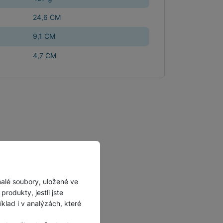
Příslušenství pro
24,6 CM
autokamery
9,1 CM
4,7 CM
malé soubory, uložené ve
rodukty, jestli jste
lad i v analýzách, které