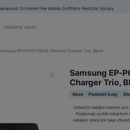
nakupovat
Ochranné fólie Mobile Outfitters
NextLife
Výkupy
Vyhledávání
Samsung EP-P6300TBEGE Wireless Charger Trio, Black
Příslušenství k mobilním
Pouzdra a kryty
telefonům
Samsung EP-P
Fólie a tvrzená skla
Charger Trio, B
Baterie pro mobilní telefony
Držáky, stativy a selfie tyče
Akce
Poslední kusy
Sle
SIM karty
Indukční nabíjecí stanice pro 
Příslušenství k tabletům
Pouzdra a obaly pro tablety
Podporuje rychlé induktivní 
nabíjení, které lze také ztlumi
Tiskárny pro mobilní telefony
Ochranné fólie a tvrzená skla pro tablety