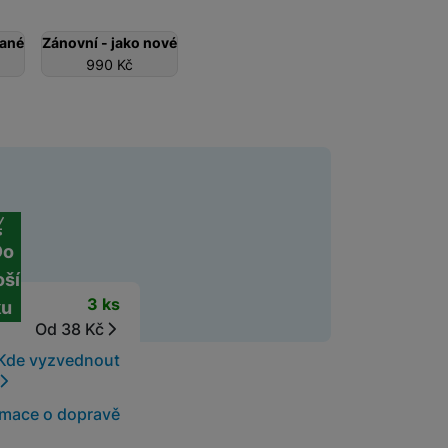
vané
Zánovní - jako nové
Software
Klávesnice
990
Kč
Myši a podložky pod myš
Nabíječky
Nabíječky do auta
Trackpady
Bezdrátové nabíječky
ní cena
Nabíjecí stojánky
Nabíječky k chytrým hodinkám
Do
oší
Rychlonabíječky
t
3 ks
Příslušenství pro Apple
ku
Příslušenství pro iPhone
Od 38 Kč
Síťové nabíječky (230 V)
Kde vyzvednout
Příslušenství pro iPad
rmace o dopravě
Příslušenství pro AirPods
Příslušenství pro Apple Watch