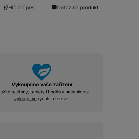
Hlídací pes
Dotaz na produkt
Příslušenství pro Mac
Disky/nosiče dat
Flash disky
Externí HDD disky
Paměťové karty
Externí SSD disky
SSD disky
Příslušenství pro audio
Pouzdra pro Airpods
Vykoupíme vaše zařízení
užité telefony, tablety i hodinky naceníme a
vykoupíme
rychle a férově.
Příslušenství pro televize
Dálkové ovladače