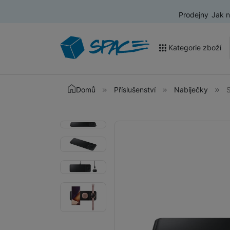
Prodejny
Jak 
Kategorie zboží
Akce a výprodej
Domů
Příslušenství
Nabíječky
Mobilní telefony
Fotografie
Fotografie
Nositelná elektronika
Televize
Audio
Domácí spotřebiče
Tablety
Foto