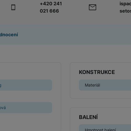
+420 241
ispa
021 666
seto
Herní ovladače
Herní klávesnice
Herní sluchátka
dnocení
Herní a počítačové židle
Powerbanky
Bezdrátové powerbanky
Herní myši
Powerbanky pro dvě a více zařízení
KONSTRUKCE
Herní a počítačové stoly
Powerbanky s rychlonabíjením
g
Materiál
Stylusy
ová
BALENÍ
Hmotnost balení